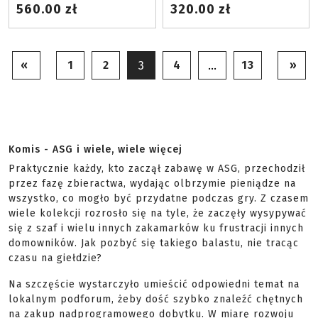
560.00 zł
320.00 zł
«
1
2
4
13
»
3
…
Komis - ASG i wiele, wiele więcej
Praktycznie każdy, kto zaczął zabawę w ASG, przechodził
przez fazę zbieractwa, wydając olbrzymie pieniądze na
wszystko, co mogło być przydatne podczas gry. Z czasem
wiele kolekcji rozrosło się na tyle, że zaczęły wysypywać
się z szaf i wielu innych zakamarków ku frustracji innych
domowników. Jak pozbyć się takiego balastu, nie tracąc
czasu na giełdzie?
Na szczęście wystarczyło umieścić odpowiedni temat na
lokalnym podforum, żeby dość szybko znaleźć chętnych
na zakup nadprogramowego dobytku. W miarę rozwoju