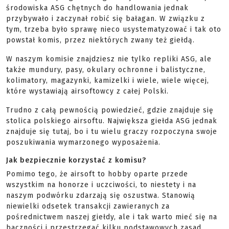
środowiska ASG chętnych do handlowania jednak
przybywało i zaczynał robić się bałagan. W związku z
tym, trzeba było sprawę nieco usystematyzować i tak oto
powstał komis, przez niektórych zwany też giełdą.
W naszym komisie znajdziesz nie tylko repliki ASG, ale
także mundury, pasy, okulary ochronne i balistyczne,
kolimatory, magazynki, kamizelki i wiele, wiele więcej,
które wystawiają airsoftowcy z całej Polski.
Trudno z całą pewnością powiedzieć, gdzie znajduje się
stolica polskiego airsoftu. Największa giełda ASG jednak
znajduje się tutaj, bo i tu wielu graczy rozpoczyna swoje
poszukiwania wymarzonego wyposażenia.
Jak bezpiecznie korzystać z komisu?
Pomimo tego, że airsoft to hobby oparte przede
wszystkim na honorze i uczciwości, to niestety i na
naszym podwórku zdarzają się oszustwa. Stanowią
niewielki odsetek transakcji zawieranych za
pośrednictwem naszej giełdy, ale i tak warto mieć się na
baczności i przestrzegać kilku podstawowych zasad