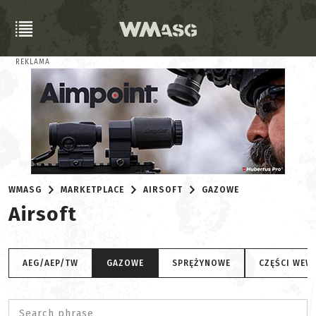
REKLAMA
WMASG
MARKETPLACE
AIRSOFT
GAZOWE
Airsoft
AEG/AEP/TW
GAZOWE
SPRĘŻYNOWE
CZĘŚCI WEW
Search phrase