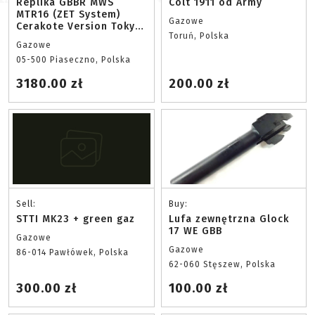
Replika GBBR MWS
Colt 1911 od Army
MTR16 (ZET System)
Gazowe
Cerakote Version Tokyo
Toruń, Polska
Marui
Gazowe
05-500 Piaseczno, Polska
3180.00 zł
200.00 zł
Sell:
Buy:
STTI MK23 + green gaz
Lufa zewnętrzna Glock
17 WE GBB
Gazowe
Gazowe
86-014 Pawłówek, Polska
62-060 Stęszew, Polska
300.00 zł
100.00 zł