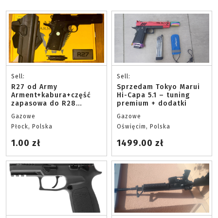
Sell:
Sell:
R27 od Army
Sprzedam Tokyo Marui
Arment+kabura+część
Hi-Capa 5.1 – tuning
zapasowa do R28
premium + dodatki
(Czekam na propozycje
Gazowe
Gazowe
cenowe)
Płock, Polska
Oświęcim, Polska
1.00 zł
1499.00 zł