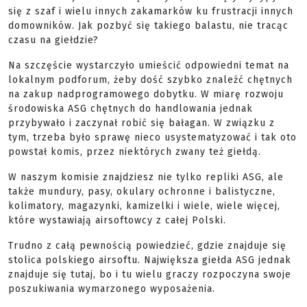
się z szaf i wielu innych zakamarków ku frustracji innych
domowników. Jak pozbyć się takiego balastu, nie tracąc
czasu na giełdzie?
Na szczęście wystarczyło umieścić odpowiedni temat na
lokalnym podforum, żeby dość szybko znaleźć chętnych
na zakup nadprogramowego dobytku. W miarę rozwoju
środowiska ASG chętnych do handlowania jednak
przybywało i zaczynał robić się bałagan. W związku z
tym, trzeba było sprawę nieco usystematyzować i tak oto
powstał komis, przez niektórych zwany też giełdą.
W naszym komisie znajdziesz nie tylko repliki ASG, ale
także mundury, pasy, okulary ochronne i balistyczne,
kolimatory, magazynki, kamizelki i wiele, wiele więcej,
które wystawiają airsoftowcy z całej Polski.
Trudno z całą pewnością powiedzieć, gdzie znajduje się
stolica polskiego airsoftu. Największa giełda ASG jednak
znajduje się tutaj, bo i tu wielu graczy rozpoczyna swoje
poszukiwania wymarzonego wyposażenia.