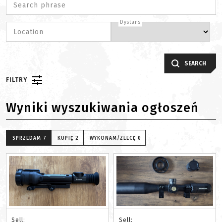
Search phrase
Dystans
Location
SEARCH
FILTRY
Wyniki wyszukiwania ogłoszeń
SPRZEDAM
7
KUPIĘ
2
WYKONAM/ZLECĘ
0
Sell:
Sell: