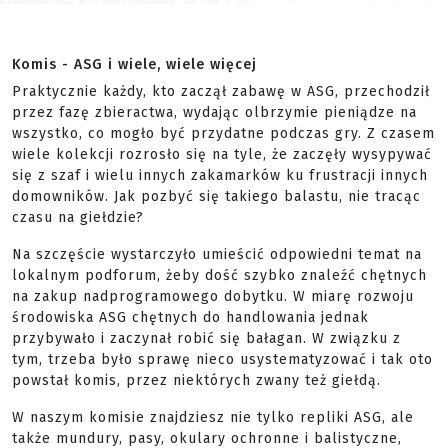
Komis - ASG i wiele, wiele więcej
Praktycznie każdy, kto zaczął zabawę w ASG, przechodził
przez fazę zbieractwa, wydając olbrzymie pieniądze na
wszystko, co mogło być przydatne podczas gry. Z czasem
wiele kolekcji rozrosło się na tyle, że zaczęły wysypywać
się z szaf i wielu innych zakamarków ku frustracji innych
domowników. Jak pozbyć się takiego balastu, nie tracąc
czasu na giełdzie?
Na szczęście wystarczyło umieścić odpowiedni temat na
lokalnym podforum, żeby dość szybko znaleźć chętnych
na zakup nadprogramowego dobytku. W miarę rozwoju
środowiska ASG chętnych do handlowania jednak
przybywało i zaczynał robić się bałagan. W związku z
tym, trzeba było sprawę nieco usystematyzować i tak oto
powstał komis, przez niektórych zwany też giełdą.
W naszym komisie znajdziesz nie tylko repliki ASG, ale
także mundury, pasy, okulary ochronne i balistyczne,