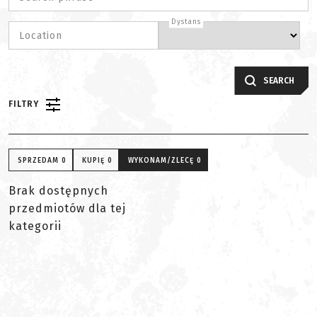
Dystans
Location
SEARCH
FILTRY
SPRZEDAM
0
KUPIĘ
0
WYKONAM/ZLECĘ
0
Brak dostępnych
przedmiotów dla tej
kategorii