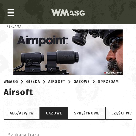
REKLAMA
WMASG
GIEŁDA
AIRSOFT
GAZOWE
SPRZEDAM
Airsoft
AEG/AEP/TW
GAZOWE
SPRĘŻYNOWE
CZĘŚCI WEW
Szukana fraza