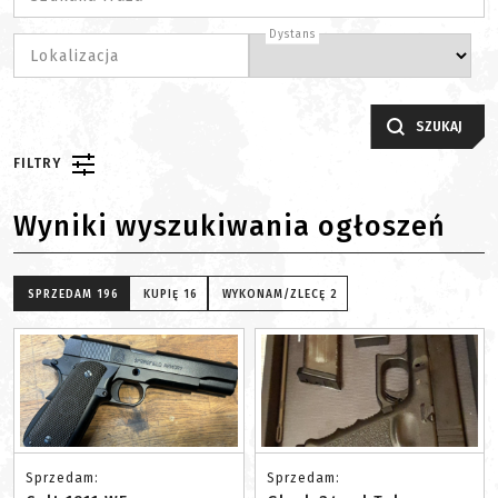
Dystans
Lokalizacja
SZUKAJ
FILTRY
Wyniki wyszukiwania ogłoszeń
SPRZEDAM
196
KUPIĘ
16
WYKONAM/ZLECĘ
2
Sprzedam:
Sprzedam: