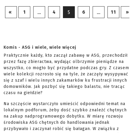
«
1
4
6
11
»
…
5
…
Komis - ASG i wiele, wiele więcej
Praktycznie każdy, kto zaczął zabawę w ASG, przechodził
przez fazę zbieractwa, wydając olbrzymie pieniądze na
wszystko, co mogło być przydatne podczas gry. Z czasem
wiele kolekcji rozrosło się na tyle, że zaczęły wysypywać
się z szaf i wielu innych zakamarków ku frustracji innych
domowników. Jak pozbyć się takiego balastu, nie tracąc
czasu na giełdzie?
Na szczęście wystarczyło umieścić odpowiedni temat na
lokalnym podforum, żeby dość szybko znaleźć chętnych
na zakup nadprogramowego dobytku. W miarę rozwoju
środowiska ASG chętnych do handlowania jednak
przybywało i zaczynał robić się bałagan. W związku z