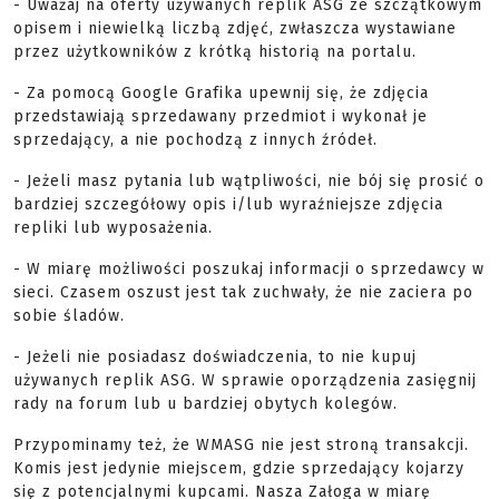
- Uważaj na oferty używanych replik ASG ze szczątkowym
opisem i niewielką liczbą zdjęć, zwłaszcza wystawiane
przez użytkowników z krótką historią na portalu.
- Za pomocą Google Grafika upewnij się, że zdjęcia
przedstawiają sprzedawany przedmiot i wykonał je
sprzedający, a nie pochodzą z innych źródeł.
- Jeżeli masz pytania lub wątpliwości, nie bój się prosić o
bardziej szczegółowy opis i/lub wyraźniejsze zdjęcia
repliki lub wyposażenia.
- W miarę możliwości poszukaj informacji o sprzedawcy w
sieci. Czasem oszust jest tak zuchwały, że nie zaciera po
sobie śladów.
- Jeżeli nie posiadasz doświadczenia, to nie kupuj
używanych replik ASG. W sprawie oporządzenia zasięgnij
rady na forum lub u bardziej obytych kolegów.
Przypominamy też, że WMASG nie jest stroną transakcji.
Komis jest jedynie miejscem, gdzie sprzedający kojarzy
się z potencjalnymi kupcami. Nasza Załoga w miarę