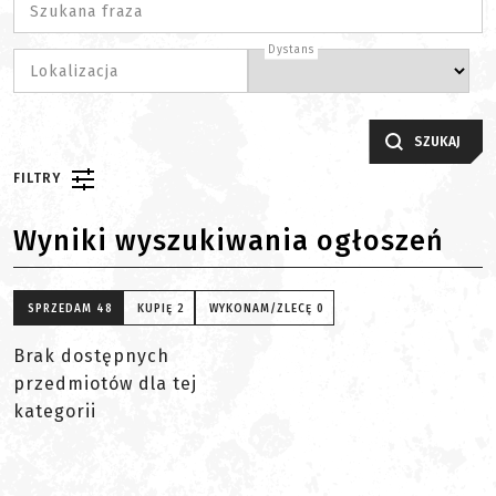
Szukana fraza
Dystans
Lokalizacja
SZUKAJ
FILTRY
Wyniki wyszukiwania ogłoszeń
SPRZEDAM
48
KUPIĘ
2
WYKONAM/ZLECĘ
0
Brak dostępnych
przedmiotów dla tej
kategorii