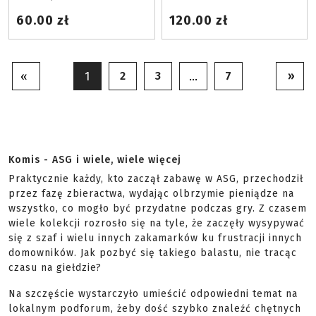
60.00 zł
120.00 zł
2
3
7
»
«
1
…
Komis - ASG i wiele, wiele więcej
Praktycznie każdy, kto zaczął zabawę w ASG, przechodził
przez fazę zbieractwa, wydając olbrzymie pieniądze na
wszystko, co mogło być przydatne podczas gry. Z czasem
wiele kolekcji rozrosło się na tyle, że zaczęły wysypywać
się z szaf i wielu innych zakamarków ku frustracji innych
domowników. Jak pozbyć się takiego balastu, nie tracąc
czasu na giełdzie?
Na szczęście wystarczyło umieścić odpowiedni temat na
lokalnym podforum, żeby dość szybko znaleźć chętnych