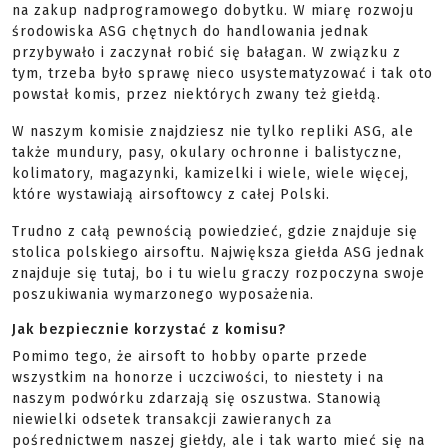
na zakup nadprogramowego dobytku. W miarę rozwoju
środowiska ASG chętnych do handlowania jednak
przybywało i zaczynał robić się bałagan. W związku z
tym, trzeba było sprawę nieco usystematyzować i tak oto
powstał komis, przez niektórych zwany też giełdą.
W naszym komisie znajdziesz nie tylko repliki ASG, ale
także mundury, pasy, okulary ochronne i balistyczne,
kolimatory, magazynki, kamizelki i wiele, wiele więcej,
które wystawiają airsoftowcy z całej Polski.
Trudno z całą pewnością powiedzieć, gdzie znajduje się
stolica polskiego airsoftu. Największa giełda ASG jednak
znajduje się tutaj, bo i tu wielu graczy rozpoczyna swoje
poszukiwania wymarzonego wyposażenia.
Jak bezpiecznie korzystać z komisu?
Pomimo tego, że airsoft to hobby oparte przede
wszystkim na honorze i uczciwości, to niestety i na
naszym podwórku zdarzają się oszustwa. Stanowią
niewielki odsetek transakcji zawieranych za
pośrednictwem naszej giełdy, ale i tak warto mieć się na