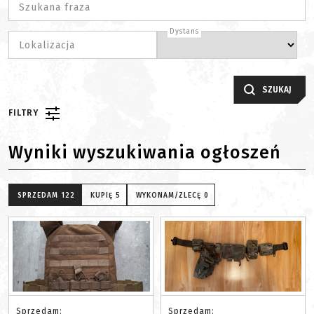
Szukana fraza
Dystans
Lokalizacja
SZUKAJ
FILTRY
Wyniki wyszukiwania ogłoszeń
SPRZEDAM
122
KUPIĘ
5
WYKONAM/ZLECĘ
0
Sprzedam:
Sprzedam: