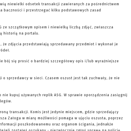
wią niewielki odsetek transakcji zawieranych za pośrednictwem
ę na baczności i przestrzegać kilku podstawowych zasad
G ze szczątkowym opisem i niewielką liczbą zdjęć, zwłaszcza
 historią na portalu.
, że zdjęcia przedstawiają sprzedawany przedmiot i wykonał je
ródeł.
nie bój się prosić o bardziej szczegółowy opis i/lub wyraźniejsze
ji o sprzedawcy w sieci. Czasem oszust jest tak zuchwały, że nie
to nie kupuj używanych replik ASG. W sprawie oporządzenia zasięgnij
olegów.
roną transakcji. Komis jest jedynie miejscem, gdzie sprzedający
Nasza Załoga w miarę możliwości pomaga w ujęciu oszusta, poprzez
informacji poszkodowanemu oraz organom ścigania, jednakże
Jeżeli zostałeś oszukany - niezwłocznie zgłoś sprawę na policję.