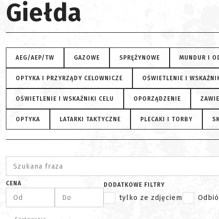
Giełda
AEG/AEP/TW
GAZOWE
SPRĘŻYNOWE
MUNDUR I O
OPTYKA I PRZYRZĄDY CELOWNICZE
OŚWIETLENIE I WSKAŹNIK
OŚWIETLENIE I WSKAŹNIKI CELU
OPORZĄDZENIE
ZAWIE
OPTYKA
LATARKI TAKTYCZNE
PLECAKI I TORBY
SK
Szukana fraza
CENA
DODATKOWE FILTRY
Od
Do
tylko ze zdjęciem
Odbió