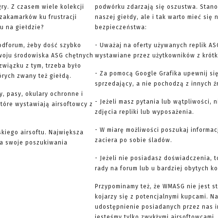
ry. Z czasem wiele kolekcji
podwórku zdarzają się oszustwa. Stano
 zakamarków ku frustracji
naszej giełdy, ale i tak warto mieć si
u na giełdzie?
bezpieczeństwa:
odforum, żeby dość szybko
- Uważaj na oferty używanych replik AS
woju środowiska ASG chętnych
wystawiane przez użytkowników z krótką
związku z tym, trzeba było
- Za pomocą Google Grafika upewnij się
órych zwany też giełdą.
sprzedający, a nie pochodzą z innych ź
y, pasy, okulary ochronne i
- Jeżeli masz pytania lub wątpliwości, 
 które wystawiają airsoftowcy z
zdjęcia repliki lub wyposażenia.
- W miarę możliwości poszukaj informac
skiego airsoftu. Największa
zaciera po sobie śladów.
yna swoje poszukiwania
- Jeżeli nie posiadasz doświadczenia, 
rady na forum lub u bardziej obytych k
Przypominamy też, że WMASG nie jest st
kojarzy się z potencjalnymi kupcami. 
udostępnienie posiadanych przez nas 
jesteśmy tylko zwykłymi airsoftowcami. 