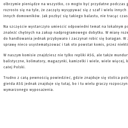
olbrzymie pieniądze na wszystko, co mogło być przydatne podczas g
rozrosło się na tyle, że zaczęły wysypywać się z szaf i wielu innych
innych domowników. Jak pozbyć się takiego balastu, nie tracąc czas
Na szczęście wystarczyło umieścić odpowiedni temat na lokalnym p
znaleźć chętnych na zakup nadprogramowego dobytku. W miarę roz
do handlowania jednak przybywało i zaczynał robić się bałagan. W 
sprawę nieco usystematyzować i tak oto powstał komis, przez niekt
W naszym komisie znajdziesz nie tylko repliki ASG, ale także mundur
balistyczne, kolimatory, magazynki, kamizelki i wiele, wiele więcej,
całej Polski.
Trudno z całą pewnością powiedzieć, gdzie znajduje się stolica pol
giełda ASG jednak znajduje się tutaj, bo i tu wielu graczy rozpocz
wymarzonego wyposażenia.