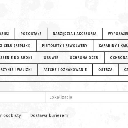
DZIEŻ
POZOSTAŁE
NARZĘDZIA I AKCESORIA
WYPOSAŻE
I CELU (REPLIKI)
PISTOLETY I REWOLWERY
KARABINY I KAR
SZENIE DO BRONI
OBUWIE
OCHRONA OCZU
OCHRONA
RZYNIE I WALIZKI
PATCHE I OZNAKOWANIE
OSTRZA
C
Lokalizacja
r osobisty
Dostawa kurierem