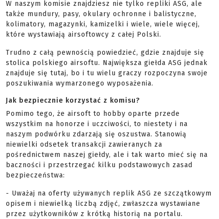
W naszym komisie znajdziesz nie tylko repliki ASG, ale
także mundury, pasy, okulary ochronne i balistyczne,
kolimatory, magazynki, kamizelki i wiele, wiele więcej,
które wystawiają airsoftowcy z całej Polski.
Trudno z całą pewnością powiedzieć, gdzie znajduje się
stolica polskiego airsoftu. Największa giełda ASG jednak
znajduje się tutaj, bo i tu wielu graczy rozpoczyna swoje
poszukiwania wymarzonego wyposażenia.
Jak bezpiecznie korzystać z komisu?
Pomimo tego, że airsoft to hobby oparte przede
wszystkim na honorze i uczciwości, to niestety i na
naszym podwórku zdarzają się oszustwa. Stanowią
niewielki odsetek transakcji zawieranych za
pośrednictwem naszej giełdy, ale i tak warto mieć się na
baczności i przestrzegać kilku podstawowych zasad
bezpieczeństwa:
- Uważaj na oferty używanych replik ASG ze szczątkowym
opisem i niewielką liczbą zdjęć, zwłaszcza wystawiane
przez użytkowników z krótką historią na portalu.