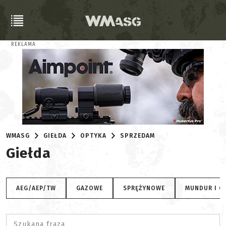
REKLAMA
WMASG
GIEŁDA
OPTYKA
SPRZEDAM
Giełda
AEG/AEP/TW
GAZOWE
SPRĘŻYNOWE
MUNDUR I O
Szukana fraza