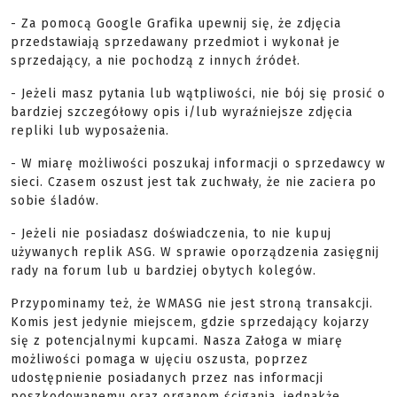
- Za pomocą Google Grafika upewnij się, że zdjęcia
przedstawiają sprzedawany przedmiot i wykonał je
sprzedający, a nie pochodzą z innych źródeł.
- Jeżeli masz pytania lub wątpliwości, nie bój się prosić o
bardziej szczegółowy opis i/lub wyraźniejsze zdjęcia
repliki lub wyposażenia.
- W miarę możliwości poszukaj informacji o sprzedawcy w
sieci. Czasem oszust jest tak zuchwały, że nie zaciera po
sobie śladów.
- Jeżeli nie posiadasz doświadczenia, to nie kupuj
używanych replik ASG. W sprawie oporządzenia zasięgnij
rady na forum lub u bardziej obytych kolegów.
Przypominamy też, że WMASG nie jest stroną transakcji.
Komis jest jedynie miejscem, gdzie sprzedający kojarzy
się z potencjalnymi kupcami. Nasza Załoga w miarę
możliwości pomaga w ujęciu oszusta, poprzez
udostępnienie posiadanych przez nas informacji
poszkodowanemu oraz organom ścigania, jednakże