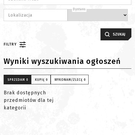
Dystans
Lokalizacja
SZUKAJ
FILTRY
Wyniki wyszukiwania ogłoszeń
SPRZEDAM
0
KUPIĘ
0
WYKONAM/ZLECĘ
0
Brak dostępnych
przedmiotów dla tej
kategorii