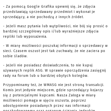
- Za pomocą Google Grafika upewnij się, że zdjęcia
przedstawiają sprzedawany przedmiot i wykonał je
sprzedający, a nie pochodzą z innych źródeł.
- Jeżeli masz pytania lub wątpliwości, nie bój się prosić o
bardziej szczegółowy opis i/lub wyraźniejsze zdjęcia
repliki lub wyposażenia.
- W miarę możliwości poszukaj informacji o sprzedawcy w
sieci. Czasem oszust jest tak zuchwały, że nie zaciera po
sobie śladów.
- Jeżeli nie posiadasz doświadczenia, to nie kupuj
używanych replik ASG. W sprawie oporządzenia zasięgnij
rady na forum lub u bardziej obytych kolegów.
Przypominamy też, że WMASG nie jest stroną transakcji.
Komis jest jedynie miejscem, gdzie sprzedający kojarzy
się z potencjalnymi kupcami. Nasza Załoga w miarę
możliwości pomaga w ujęciu oszusta, poprzez
udostępnienie posiadanych przez nas informacji
poszkodowanemu oraz organom ścigania, jednakże