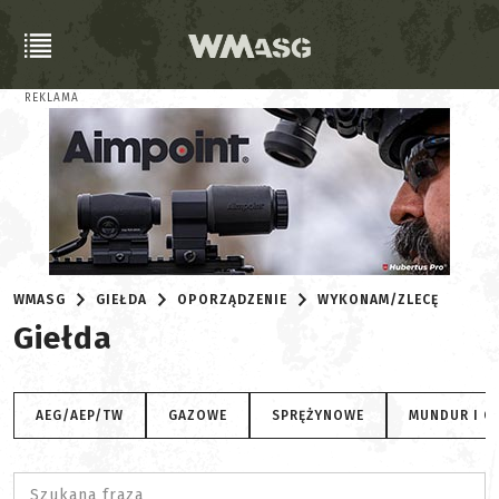
REKLAMA
WMASG
GIEŁDA
OPORZĄDZENIE
WYKONAM/ZLECĘ
Giełda
AEG/AEP/TW
GAZOWE
SPRĘŻYNOWE
MUNDUR I O
Szukana fraza