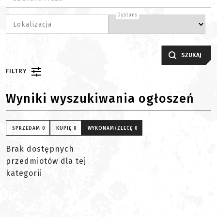
Dystans
Lokalizacja
SZUKAJ
FILTRY
Wyniki wyszukiwania ogłoszeń
SPRZEDAM
0
KUPIĘ
0
WYKONAM/ZLECĘ
0
Brak dostępnych
przedmiotów dla tej
kategorii