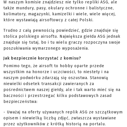
W naszym komisie znajdziesz nie tylko repliki ASG, ale
także mundury, pasy, okulary ochronne i balistyczne,
kolimatory, magazynki, kamizelki i wiele, wiele więcej,
które wystawiają airsoftowcy z całej Polski.
Trudno z całą pewnością powiedzieć, gdzie znajduje się
stolica polskiego airsoftu. Największa giełda ASG jednak
znajduje się tutaj, bo i tu wielu graczy rozpoczyna swoje
poszukiwania wymarzonego wyposażenia.
Jak bezpiecznie korzystać z komisu?
Pomimo tego, że airsoft to hobby oparte przede
wszystkim na honorze i uczciwości, to niestety i na
naszym podwórku zdarzają się oszustwa. Stanowią
niewielki odsetek transakcji zawieranych za
pośrednictwem naszej giełdy, ale i tak warto mieć się na
baczności i przestrzegać kilku podstawowych zasad
bezpieczeństwa:
- Uważaj na oferty używanych replik ASG ze szczątkowym
opisem i niewielką liczbą zdjęć, zwłaszcza wystawiane
przez użytkowników z krótką historią na portalu.