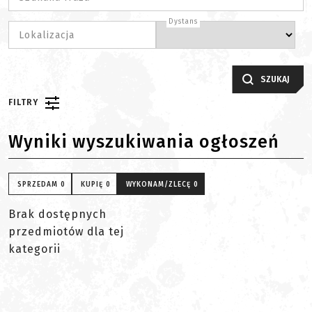
Dystans
Lokalizacja
SZUKAJ
FILTRY
Wyniki wyszukiwania ogłoszeń
SPRZEDAM
0
KUPIĘ
0
WYKONAM/ZLECĘ
0
Brak dostępnych
przedmiotów dla tej
kategorii