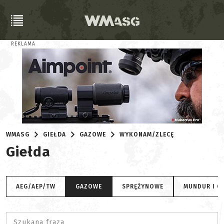
REKLAMA
WMASG
GIEŁDA
GAZOWE
WYKONAM/ZLECĘ
Giełda
AEG/AEP/TW
GAZOWE
SPRĘŻYNOWE
MUNDUR I O
Szukana fraza