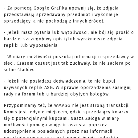
- Za pomocą Google Grafika upewnij się, że zdjęcia
przedstawiają sprzedawany przedmiot i wykonał je
sprzedający, a nie pochodzą z innych źródeł.
- Jeżeli masz pytania lub wątpliwości, nie bój się prosić o
bardziej szczegółowy opis i/lub wyraźniejsze zdjęcia
repliki lub wyposażenia.
- W miarę możliwości poszukaj informacji o sprzedawcy w
sieci. Czasem oszust jest tak zuchwały, że nie zaciera po
sobie śladów.
- Jeżeli nie posiadasz doświadczenia, to nie kupuj
używanych replik ASG. W sprawie oporządzenia zasięgnij
rady na forum lub u bardziej obytych kolegów.
Przypominamy też, że WMASG nie jest stroną transakcji.
Komis jest jedynie miejscem, gdzie sprzedający kojarzy
się z potencjalnymi kupcami. Nasza Załoga w miarę
możliwości pomaga w ujęciu oszusta, poprzez
udostępnienie posiadanych przez nas informacji
poszkodowanemu oraz organom ścigania, jednakże