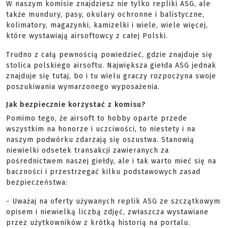
W naszym komisie znajdziesz nie tylko repliki ASG, ale
także mundury, pasy, okulary ochronne i balistyczne,
kolimatory, magazynki, kamizelki i wiele, wiele więcej,
które wystawiają airsoftowcy z całej Polski.
Trudno z całą pewnością powiedzieć, gdzie znajduje się
stolica polskiego airsoftu. Największa giełda ASG jednak
znajduje się tutaj, bo i tu wielu graczy rozpoczyna swoje
poszukiwania wymarzonego wyposażenia.
Jak bezpiecznie korzystać z komisu?
Pomimo tego, że airsoft to hobby oparte przede
wszystkim na honorze i uczciwości, to niestety i na
naszym podwórku zdarzają się oszustwa. Stanowią
niewielki odsetek transakcji zawieranych za
pośrednictwem naszej giełdy, ale i tak warto mieć się na
baczności i przestrzegać kilku podstawowych zasad
bezpieczeństwa:
- Uważaj na oferty używanych replik ASG ze szczątkowym
opisem i niewielką liczbą zdjęć, zwłaszcza wystawiane
przez użytkowników z krótką historią na portalu.