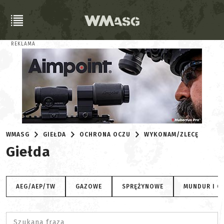
REKLAMA
WMASG
GIEŁDA
OCHRONA OCZU
WYKONAM/ZLECĘ
Giełda
AEG/AEP/TW
GAZOWE
SPRĘŻYNOWE
MUNDUR I O
Szukana fraza