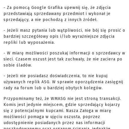
- Za pomocą Google Grafika upewnij się, że zdjęcia
przedstawiają sprzedawany przedmiot i wykonał je
sprzedający, a nie pochodzą z innych źródeł.
- Jeżeli masz pytania lub wątpliwości, nie bój się prosić o
bardziej szczegółowy opis i/lub wyraźniejsze zdjęcia
repliki lub wyposażenia.
- W miarę możliwości poszukaj informacji o sprzedawcy w
sieci. Czasem oszust jest tak zuchwały, że nie zaciera po
sobie śladów.
- Jeżeli nie posiadasz doświadczenia, to nie kupuj
używanych replik ASG. W sprawie oporządzenia zasięgnij
rady na forum lub u bardziej obytych kolegów.
Przypominamy też, że WMASG nie jest stroną transakcji.
Komis jest jedynie miejscem, gdzie sprzedający kojarzy
się z potencjalnymi kupcami. Nasza Załoga w miarę
możliwości pomaga w ujęciu oszusta, poprzez
udostępnienie posiadanych przez nas informacji
poszkodowanemu oraz organom ścigania, jednakże