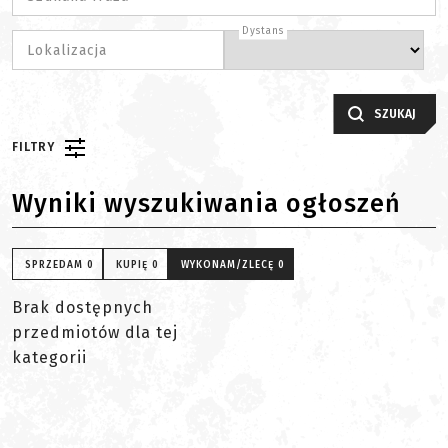
Dystans
Lokalizacja
SZUKAJ
FILTRY
Wyniki wyszukiwania ogłoszeń
SPRZEDAM
0
KUPIĘ
0
WYKONAM/ZLECĘ
0
Brak dostępnych
przedmiotów dla tej
kategorii