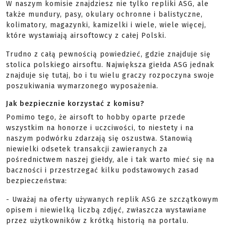
W naszym komisie znajdziesz nie tylko repliki ASG, ale
także mundury, pasy, okulary ochronne i balistyczne,
kolimatory, magazynki, kamizelki i wiele, wiele więcej,
które wystawiają airsoftowcy z całej Polski.
Trudno z całą pewnością powiedzieć, gdzie znajduje się
stolica polskiego airsoftu. Największa giełda ASG jednak
znajduje się tutaj, bo i tu wielu graczy rozpoczyna swoje
poszukiwania wymarzonego wyposażenia.
Jak bezpiecznie korzystać z komisu?
Pomimo tego, że airsoft to hobby oparte przede
wszystkim na honorze i uczciwości, to niestety i na
naszym podwórku zdarzają się oszustwa. Stanowią
niewielki odsetek transakcji zawieranych za
pośrednictwem naszej giełdy, ale i tak warto mieć się na
baczności i przestrzegać kilku podstawowych zasad
bezpieczeństwa:
- Uważaj na oferty używanych replik ASG ze szczątkowym
opisem i niewielką liczbą zdjęć, zwłaszcza wystawiane
przez użytkowników z krótką historią na portalu.