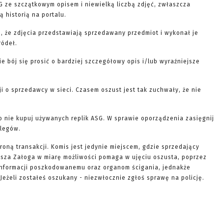
G ze szczątkowym opisem i niewielką liczbą zdjęć, zwłaszcza
 historią na portalu.
, że zdjęcia przedstawiają sprzedawany przedmiot i wykonał je
ródeł.
nie bój się prosić o bardziej szczegółowy opis i/lub wyraźniejsze
ji o sprzedawcy w sieci. Czasem oszust jest tak zuchwały, że nie
to nie kupuj używanych replik ASG. W sprawie oporządzenia zasięgnij
olegów.
roną transakcji. Komis jest jedynie miejscem, gdzie sprzedający
Nasza Załoga w miarę możliwości pomaga w ujęciu oszusta, poprzez
informacji poszkodowanemu oraz organom ścigania, jednakże
Jeżeli zostałeś oszukany - niezwłocznie zgłoś sprawę na policję.