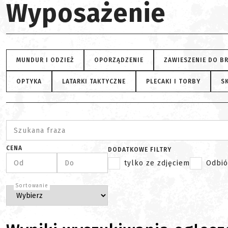
Wyposażenie
MUNDUR I ODZIEŻ
OPORZĄDZENIE
ZAWIESZENIE DO B
OPTYKA
LATARKI TAKTYCZNE
PLECAKI I TORBY
SK
Szukana fraza
CENA
DODATKOWE FILTRY
Od
Do
tylko ze zdjęciem
Odbió
Sortowanie