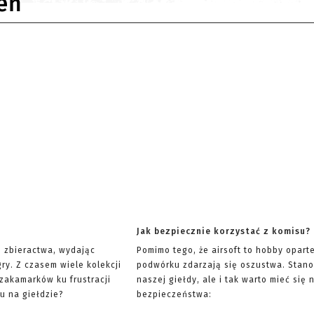
eń
Jak bezpiecznie korzystać z komisu?
ę zbieractwa, wydając
Pomimo tego, że airsoft to hobby opart
ry. Z czasem wiele kolekcji
podwórku zdarzają się oszustwa. Stano
 zakamarków ku frustracji
naszej giełdy, ale i tak warto mieć si
u na giełdzie?
bezpieczeństwa: