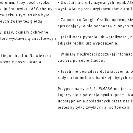
odforum, żeby dość szybko
- Uważaj na oferty używanych replik AS
woju środowiska ASG chętnych
wystawiane przez użytkowników z krótką
związku z tym, trzeba było
- Za pomocą Google Grafika upewnij się
órych zwany też giełdą.
sprzedający, a nie pochodzą z innych ź
y, pasy, okulary ochronne i
- Jeżeli masz pytania lub wątpliwości, 
 które wystawiają airsoftowcy z
zdjęcia repliki lub wyposażenia.
- W miarę możliwości poszukaj informac
skiego airsoftu. Największa
zaciera po sobie śladów.
yna swoje poszukiwania
- Jeżeli nie posiadasz doświadczenia, 
rady na forum lub u bardziej obytych k
Przypominamy też, że WMASG nie jest st
kojarzy się z potencjalnymi kupcami. 
udostępnienie posiadanych przez nas 
jesteśmy tylko zwykłymi airsoftowcami. 