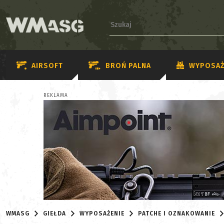
AIRSOFT
BROŃ PALNA
WYPOSAŻ
REKLAMA
WMASG
GIEŁDA
WYPOSAŻENIE
PATCHE I OZNAKOWANIE