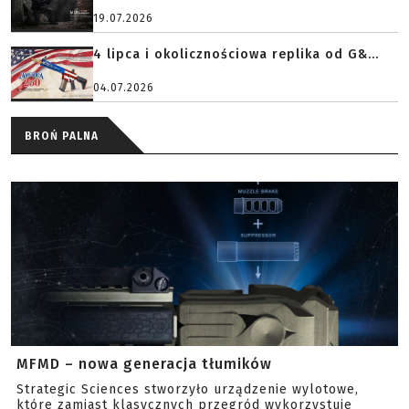
Stark Arms SA-226 czyli airsoftowy hołd...
19.07.2026
4 lipca i okolicznościowa replika od G&...
04.07.2026
BROŃ PALNA
MFMD – nowa generacja tłumików