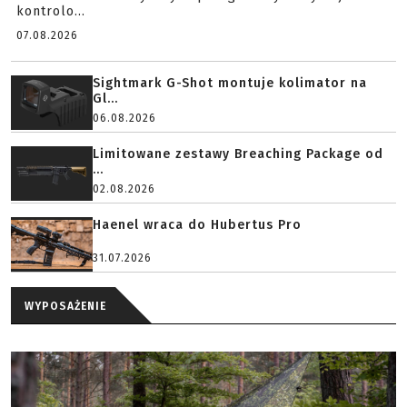
Strategic Sciences stworzyło urządzenie wylotowe,
które zamiast klasycznych przegród wykorzystuje
kontrolo...
07.08.2026
Sightmark G-Shot montuje kolimator na
Gl...
06.08.2026
Limitowane zestawy Breaching Package od
...
02.08.2026
Haenel wraca do Hubertus Pro
31.07.2026
WYPOSAŻENIE