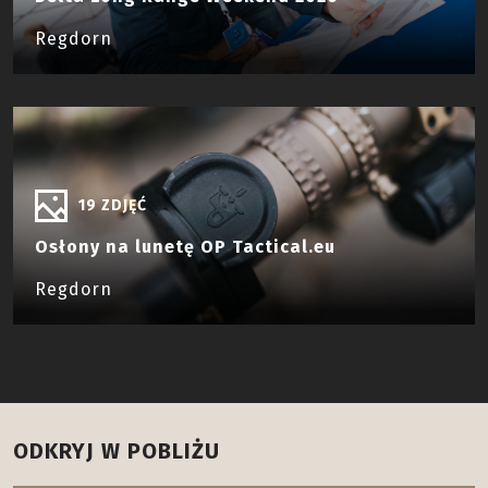
Delta Long Range Weekend 2026
Regdorn
19 ZDJĘĆ
Osłony na lunetę OP Tactical.eu
Regdorn
ODKRYJ W POBLIŻU