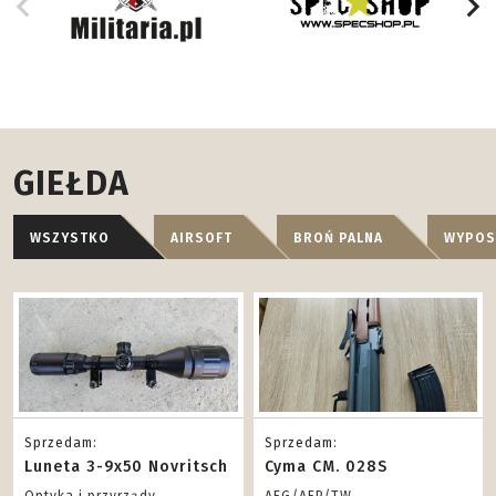
GIEŁDA
WSZYSTKO
AIRSOFT
BROŃ PALNA
WYPOS
Sprzedam:
Sprzedam:
Luneta 3-9x50 Novritsch
Cyma CM. 028S