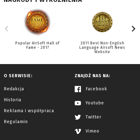
NAGRODY I WYRÓŻNIENIA
Popular AirSoft Hall of
2011 Best Non-English
Fame - 2017
Language Airsoft News
Website
O SERWISIE:
ZNAJDŹ NAS NA:
Redakcja
Facebook
Historia
Youtube
Reklama i współpraca
Twitter
Regulamin
Vimeo