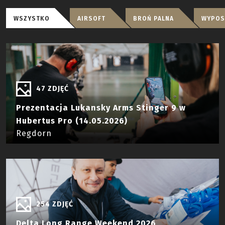
MULTIMEDIA
WSZYSTKO
AIRSOFT
BROŃ PALNA
WYPOS
47 ZDJĘĆ
Prezentacja Lukansky Arms Stinger 9 w
Hubertus Pro (14.05.2026)
Regdorn
254 ZDJĘĆ