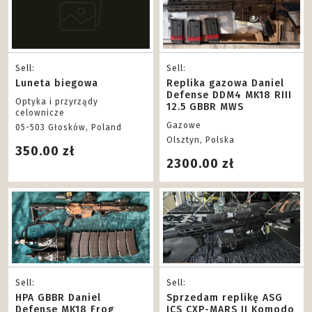
Sell:
Sell:
Luneta biegowa
Replika gazowa Daniel
Defense DDM4 MK18 RIII
Optyka i przyrządy
12.5 GBBR MWS
celownicze
Gazowe
05-503 Głosków, Poland
Olsztyn, Polska
350.00 zł
2300.00 zł
Sell:
Sell:
HPA GBBR Daniel
Sprzedam replikę ASG
Defense MK18 Frog
ICS CXP-MARS II Komodo