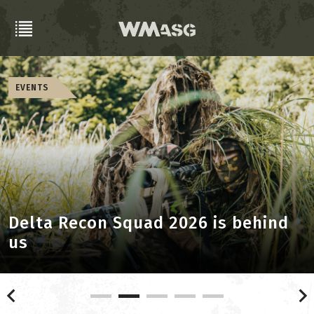
GG/CO2/GBB REPLICAS
Star Arms SA-320 [Rewiew]