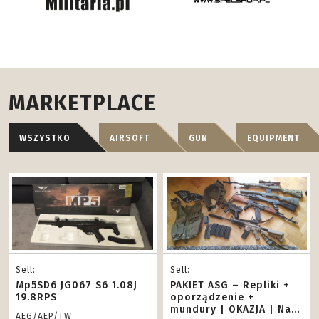
MARKETPLACE
WSZYSTKO
AIRSOFT
GUN
EQUIPMENT
Sell:
Sell:
Mp5SD6 JG067 S6 1.08J
PAKIET ASG – Repliki +
19.8RPS
oporządzenie +
mundury | OKAZJA | Na
AEG/AEP/TW