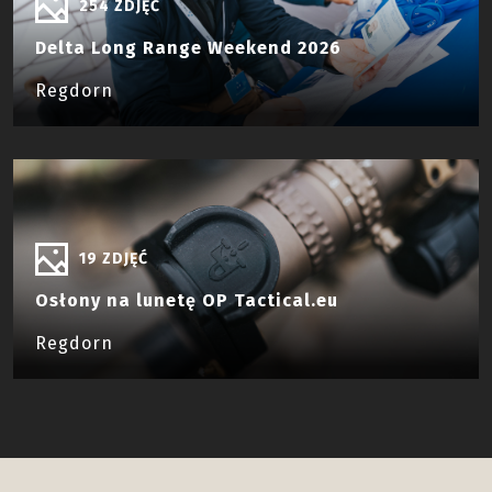
254 ZDJĘĆ
Delta Long Range Weekend 2026
Regdorn
19 ZDJĘĆ
Osłony na lunetę OP Tactical.eu
Regdorn