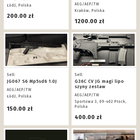
części lub w całości
AEG/AEP/TW
Łódź, Polska
Kraków, Polska
200.00 zł
1200.00 zł
Sell:
Sell:
JG067 S6 Mp5sd6 1.0J
G36C CV JG magi lipo
szyny zestaw
AEG/AEP/TW
AEG/AEP/TW
Łódź, Polska
Sportowa 3, 09-402 Płock,
Polska
150.00 zł
400.00 zł