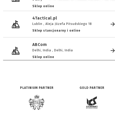
Sklep online
4Tactical.pl
Lublin , Aleja Józefa Piłsudskiego 18
Sklep stancjonarny i online
ABCom
Delhi, India , Delhi, India
Sklep online
AIRSOFT COMBAT SUPPORT
Lelystad , Karveel 37 13
Sklep stancjonarny i online
PLATINIUM PARTNER
GOLD PARTNER
ASG Revolution
Łódź ,
Sklep online