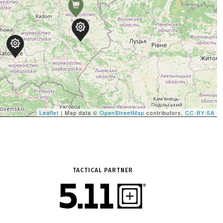
Leaflet
| Map data ©
OpenStreetMap
contributors,
CC-BY-SA
TACTICAL PARTNER