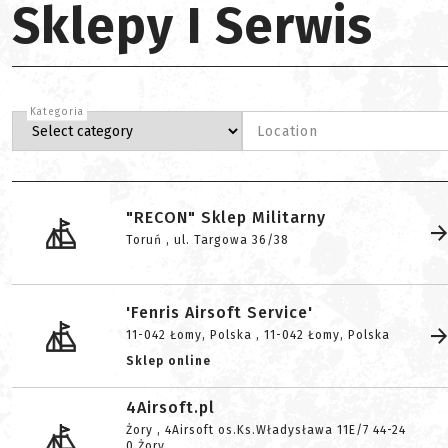
Sklepy I Serwis
Kategoria
Location
"RECON" Sklep Militarny
Toruń , ul. Targowa 36/38
'Fenris Airsoft Service'
11-042 Łomy, Polska , 11-042 Łomy, Polska
Sklep online
2
4Airsoft.pl
Żory , 4Airsoft os.Ks.Władysława 11E/7 44-24
0 Żory