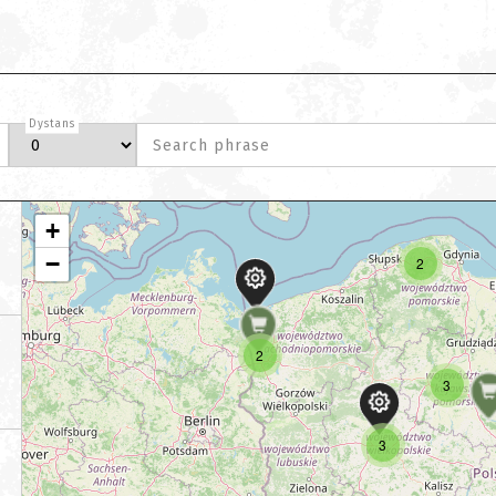
Dystans
Search phrase
+
−
2
2
3
3