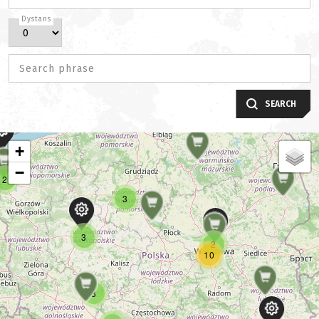
Dystans
Search phrase
SEARCH
+
−
2
3
3
2
10
3