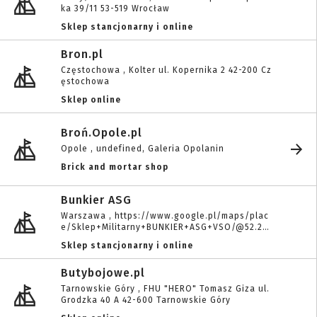
ka 39/11 53-519 Wrocław
Sklep stancjonarny i online
Bron.pl
Częstochowa , Kolter ul. Kopernika 2 42-200 Cz
ęstochowa
Sklep online
Broń.Opole.pl
Opole , undefined, Galeria Opolanin
Brick and mortar shop
Bunkier ASG
Warszawa , https://www.google.pl/maps/plac
e/Sklep+Militarny+BUNKIER+ASG+VSO/@52.203
7267,21.0355718,15z/data=!4m5!3m4!1s0x0:0x718
Sklep stancjonarny i online
7ad1cca10fc61!8m2!3d52.2037267!4d21.0355718
Butybojowe.pl
Tarnowskie Góry , FHU "HERO" Tomasz Giza ul.
Grodzka 40 A 42-600 Tarnowskie Góry