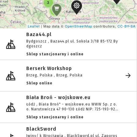
3
3
Leaflet
| Map data ©
OpenStreetMap
contributors,
CC-BY-SA
Baza44.pl
Bydgoszcz , Baza44.pl ul. Sokola 3/18 85-172 By
dgoszcz
Sklep stancjonarny i online
Berserk Workshop
Brzeg, Polska , Brzeg, Polska
Sklep online
Biała Broń - wojskowe.eu
Łódź , Biała Broń" - wojskowe.eu WWW Sp. z o.
o. Narutowicza 47 90-130 Łódź NIP: 725-193-92-
44
Sklep stancjonarny i online
BlackSword
Iwiny/ k Wrocławia , BlackSword.pl ul. Zaporos