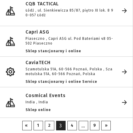
CQB TACTICAL
Łódź , ul. Sienkiewicza 85/87, piętro XI lok. 8 9
0-057 Łódź
Capri ASG
Piaseczno , Capri ASG ul. Pod Bateriami 48 05-
502 Piaseczno
Sklep stancjonarny i online
CaviaTECH
Szamotulska 51A, 60-566 Poznań, Polska , Sza
motulska 51A, 60-566 Poznań, Polska
Sklep stancjonarny i online Service
Cosmical Events
India , India
Sklep online
3
…
«
1
2
4
9
»