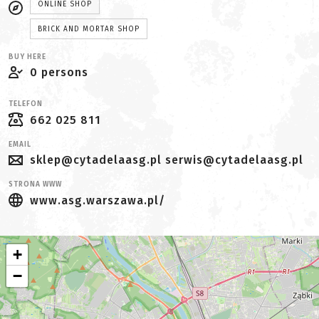
ONLINE SHOP
BRICK AND MORTAR SHOP
BUY HERE
0 persons
TELEFON
662 025 811
EMAIL
sklep@cytadelaasg.pl serwis@cytadelaasg.pl
STRONA WWW
www.asg.warszawa.pl/
+
−