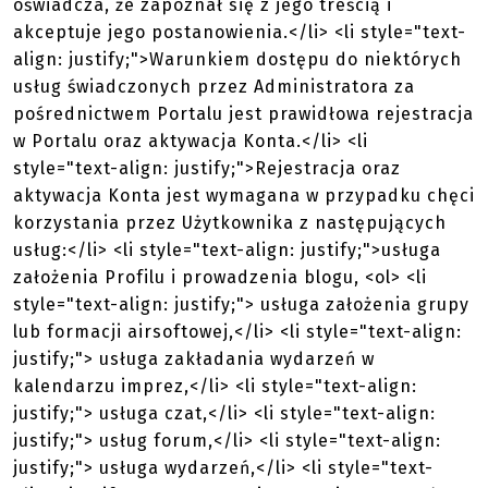
oświadcza, że zapoznał się z jego treścią i
akceptuje jego postanowienia.</li> <li style="text-
align: justify;">Warunkiem dostępu do niektórych
usług świadczonych przez Administratora za
pośrednictwem Portalu jest prawidłowa rejestracja
w Portalu oraz aktywacja Konta.</li> <li
style="text-align: justify;">Rejestracja oraz
aktywacja Konta jest wymagana w przypadku chęci
korzystania przez Użytkownika z następujących
usług:</li> <li style="text-align: justify;">usługa
założenia Profilu i prowadzenia blogu, <ol> <li
style="text-align: justify;"> usługa założenia grupy
lub formacji airsoftowej,</li> <li style="text-align:
justify;"> usługa zakładania wydarzeń w
kalendarzu imprez,</li> <li style="text-align:
justify;"> usługa czat,</li> <li style="text-align:
justify;"> usług forum,</li> <li style="text-align:
justify;"> usługa wydarzeń,</li> <li style="text-