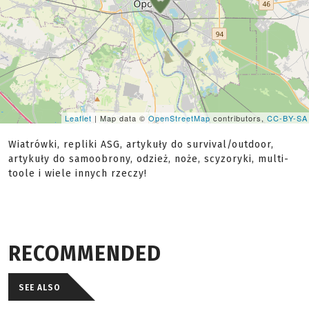
Leaflet
| Map data ©
OpenStreetMap
contributors,
CC-BY-SA
Wiatrówki, repliki ASG, artykuły do survival/outdoor,
artykuły do samoobrony, odzież, noże, scyzoryki, multi-
toole i wiele innych rzeczy!
RECOMMENDED
SEE ALSO