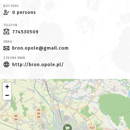
BUY HERE
0 persons
TELEFON
774530509
EMAIL
bron.opole@gmail.com
STRONA WWW
http://bron.opole.pl/
+
−