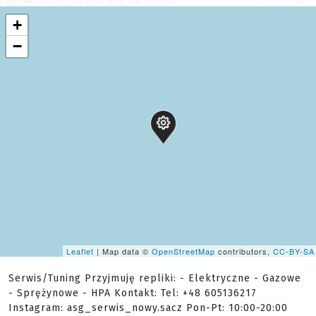
+
−
Leaflet
| Map data ©
OpenStreetMap
contributors,
CC-BY-SA
Serwis/Tuning Przyjmuję repliki: - Elektryczne - Gazowe
- Sprężynowe - HPA Kontakt: Tel: +48 605136217
Instagram: asg_serwis_nowy.sacz Pon-Pt: 10:00-20:00