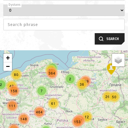
Dystans
Search phrase
SEARCH
+
−
7
81
364
80
2
129
36
2
42
158
7
26
50
61
111
464
12
148
611
153