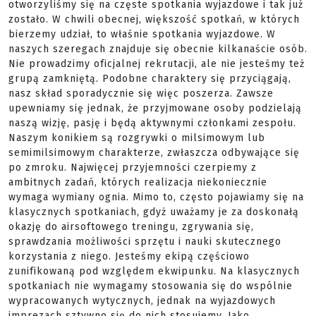
otworzyliśmy się na częste spotkania wyjazdowe i tak już
zostało. W chwili obecnej, większość spotkań, w których
bierzemy udział, to właśnie spotkania wyjazdowe. W
naszych szeregach znajduje się obecnie kilkanaście osób.
Nie prowadzimy oficjalnej rekrutacji, ale nie jesteśmy też
grupą zamkniętą. Podobne charaktery się przyciągają,
nasz skład sporadycznie się więc poszerza. Zawsze
upewniamy się jednak, że przyjmowane osoby podzielają
naszą wizję, pasję i będą aktywnymi członkami zespołu.
Naszym konikiem są rozgrywki o milsimowym lub
semimilsimowym charakterze, zwłaszcza odbywające się
po zmroku. Najwięcej przyjemności czerpiemy z
ambitnych zadań, których realizacja niekoniecznie
wymaga wymiany ognia. Mimo to, często pojawiamy się na
klasycznych spotkaniach, gdyż uważamy je za doskonałą
okazję do airsoftowego treningu, zgrywania się,
sprawdzania możliwości sprzętu i nauki skutecznego
korzystania z niego. Jesteśmy ekipą częściowo
zunifikowaną pod względem ekwipunku. Na klasycznych
spotkaniach nie wymagamy stosowania się do wspólnie
wypracowanych wytycznych, jednak na wyjazdowych
imprezach sztywno się do nich stosujemy. Jako