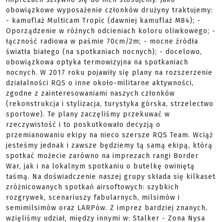
obowiązkowe wyposażenie członków drużyny traktujemy:
- kamuflaż Multicam Tropic (dawniej kamuflaż M84); -
Oporządzenie w różnych odcieniach koloru oliwkowego; -
łączność radiowa w paśmie 70cm/2m; - mocne źródła
światła białego (na spotkaniach nocnych); - docelowo,
obowiązkowa optyka termowizyjna na spotkaniach
nocnych. W 2017 roku pojawiły się plany na rozszerzenie
działalności RQS o inne około-militarne aktywności,
zgodne z zainteresowaniami naszych członków
(rekonstrukcja i stylizacja, turystyka górska, strzelectwo
sportowe). Te plany zaczęliśmy przekuwać w
rzeczywistość i to poskutkowało decyzją o
przemianowaniu ekipy na nieco szersze RQS Team. Wciąż
jesteśmy jednak i zawsze będziemy tą samą ekipą, którą
spotkać możecie zarówno na imprezach rangi Border
War, jak i na lokalnym spotkaniu o butelkę owiniętą
taśmą. Na doświadczenie naszej grupy składa się kilkaset
zróżnicowanych spotkań airsoftowych: szybkich
rozgrywek, scenariuszy fabularnych, milsimów i
semimilsimów oraz LARPów. Z imprez bardziej znanych,
wzięliśmy udział, między innymi w: Stalker - Zona Nysa