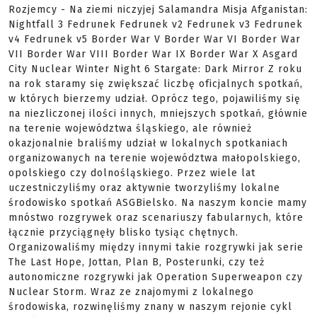
Rozjemcy - Na ziemi niczyjej Salamandra Misja Afganistan:
Nightfall 3 Fedrunek Fedrunek v2 Fedrunek v3 Fedrunek
v4 Fedrunek v5 Border War V Border War VI Border War
VII Border War VIII Border War IX Border War X Asgard
City Nuclear Winter Night 6 Stargate: Dark Mirror Z roku
na rok staramy się zwiększać liczbę oficjalnych spotkań,
w których bierzemy udział. Oprócz tego, pojawiliśmy się
na niezliczonej ilości innych, mniejszych spotkań, głównie
na terenie województwa śląskiego, ale również
okazjonalnie braliśmy udział w lokalnych spotkaniach
organizowanych na terenie województwa małopolskiego,
opolskiego czy dolnośląskiego. Przez wiele lat
uczestniczyliśmy oraz aktywnie tworzyliśmy lokalne
środowisko spotkań ASGBielsko. Na naszym koncie mamy
mnóstwo rozgrywek oraz scenariuszy fabularnych, które
łącznie przyciągnęły blisko tysiąc chętnych.
Organizowaliśmy między innymi takie rozgrywki jak serie
The Last Hope, Jottan, Plan B, Posterunki, czy też
autonomiczne rozgrywki jak Operation Superweapon czy
Nuclear Storm. Wraz ze znajomymi z lokalnego
środowiska, rozwinęliśmy znany w naszym rejonie cykl