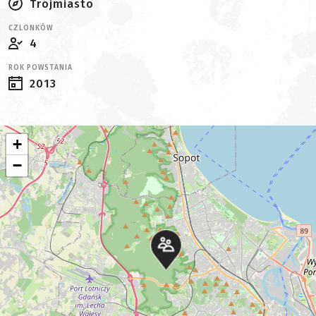
Trójmiasto
CZLONKÓW
4
ROK POWSTANIA
2013
+
−