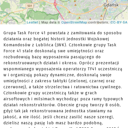
Leaflet
| Map data ©
OpenStreetMap
contributors,
CC-BY-SA
Grupa Task Force 41 powstała z zamiłowania do sposobu
działania oraz bogatej historii Jednostki Wojskowej
Komandosów z Lublińca (JWK). Członkowie grupy Task
Force 41 stale doskonalą swe umiejętności oraz
rozbudowują bazę wyposażenia pasującego do
rekonstruowanych działań i okresu. Oprócz prezentacji
wspomnianego wyposażenia operatorzy TF41 uczestniczą
w i organizują pokazy dynamiczne, doskonalą swoje
umiejętności z zakresu taktyki (zielonej, czarnej oraz
czerwonej), a także strzelectwa i ratownictwa cywilnego.
Członkowie grupy uczestniczą także w grach
airsoftowych i milsimach wychodząc poza ramy typowych
działań rekonstruktorów. Obecnie grupę tworzy 8 osób,
gdyż tak jak rekonstruowana Jednostka stawiamy na
jakość, a nie ilość. Jeśli chcesz zasilić nasze szeregi,
dzielisz naszą pasję lub masz bardzo podobną,