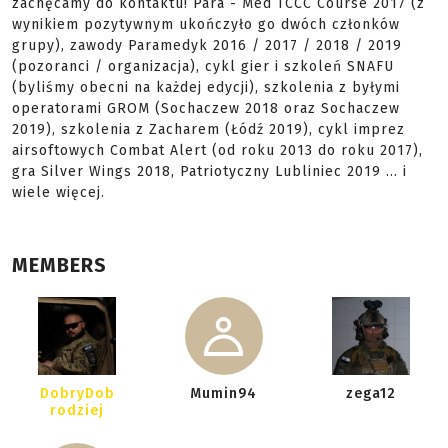
zachęcamy do kontaktu! Para - Med TCCC Course 2017 (z
wynikiem pozytywnym ukończyło go dwóch członków
grupy), zawody Paramedyk 2016 / 2017 / 2018 / 2019
(pozoranci / organizacja), cykl gier i szkoleń SNAFU
(byliśmy obecni na każdej edycji), szkolenia z byłymi
operatorami GROM (Sochaczew 2018 oraz Sochaczew
2019), szkolenia z Zacharem (Łódź 2019), cykl imprez
airsoftowych Combat Alert (od roku 2013 do roku 2017),
gra Silver Wings 2018, Patriotyczny Lubliniec 2019 ... i
wiele więcej.
MEMBERS
DobryDob
Mumin94
zega12
rodziej