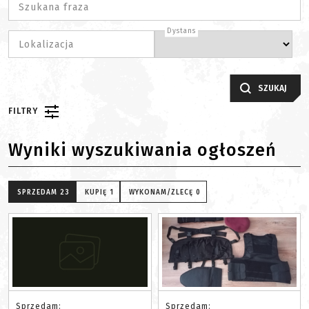
Szukana fraza
Dystans
Lokalizacja
SZUKAJ
FILTRY
Wyniki wyszukiwania ogłoszeń
SPRZEDAM
23
KUPIĘ
1
WYKONAM/ZLECĘ
0
Sprzedam:
Sprzedam: