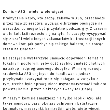
Komis - ASG i wiele, wiele więcej
Praktycznie każdy, kto zaczął zabawę w ASG, przechodził
przez fazę zbieractwa, wydając olbrzymie pieniądze na
wszystko, co mogło być przydatne podczas gry. Z czasem
wiele kolekcji rozrosło się na tyle, że zaczęły wysypywać
się z szaf i wielu innych zakamarków ku frustracji innych
domowników. Jak pozbyć się takiego balastu, nie tracąc
czasu na giełdzie?
Na szczęście wystarczyło umieścić odpowiedni temat na
lokalnym podforum, żeby dość szybko znaleźć chętnych
na zakup nadprogramowego dobytku. W miarę rozwoju
środowiska ASG chętnych do handlowania jednak
przybywało i zaczynał robić się bałagan. W związku z
tym, trzeba było sprawę nieco usystematyzować i tak oto
powstał komis, przez niektórych zwany też giełdą.
W naszym komisie znajdziesz nie tylko repliki ASG, ale
także mundury, pasy, okulary ochronne i balistyczne,
kolimatory, magazynki, kamizelki i wiele, wiele więcej,