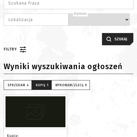
Szukana fraza
Dystans
Lokalizacja
SZUKAJ
FILTRY
Wyniki wyszukiwania ogłoszeń
SPRZEDAM
4
KUPIĘ
1
WYKONAM/ZLECĘ
0
Kupię: