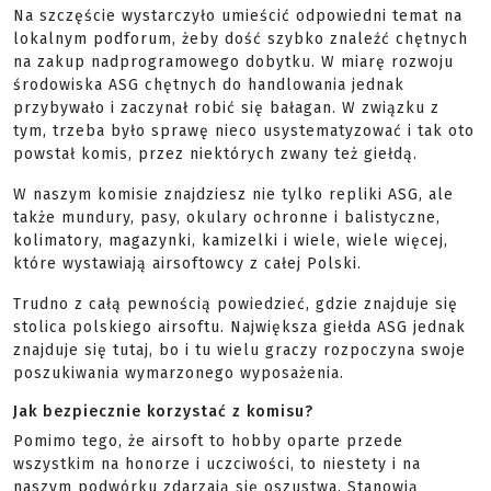
Na szczęście wystarczyło umieścić odpowiedni temat na
lokalnym podforum, żeby dość szybko znaleźć chętnych
na zakup nadprogramowego dobytku. W miarę rozwoju
środowiska ASG chętnych do handlowania jednak
przybywało i zaczynał robić się bałagan. W związku z
tym, trzeba było sprawę nieco usystematyzować i tak oto
powstał komis, przez niektórych zwany też giełdą.
W naszym komisie znajdziesz nie tylko repliki ASG, ale
także mundury, pasy, okulary ochronne i balistyczne,
kolimatory, magazynki, kamizelki i wiele, wiele więcej,
które wystawiają airsoftowcy z całej Polski.
Trudno z całą pewnością powiedzieć, gdzie znajduje się
stolica polskiego airsoftu. Największa giełda ASG jednak
znajduje się tutaj, bo i tu wielu graczy rozpoczyna swoje
poszukiwania wymarzonego wyposażenia.
Jak bezpiecznie korzystać z komisu?
Pomimo tego, że airsoft to hobby oparte przede
wszystkim na honorze i uczciwości, to niestety i na
naszym podwórku zdarzają się oszustwa. Stanowią