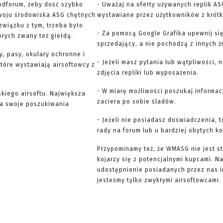
odforum, żeby dość szybko
- Uważaj na oferty używanych replik AS
woju środowiska ASG chętnych
wystawiane przez użytkowników z krótką
związku z tym, trzeba było
- Za pomocą Google Grafika upewnij się
órych zwany też giełdą.
sprzedający, a nie pochodzą z innych ź
y, pasy, okulary ochronne i
- Jeżeli masz pytania lub wątpliwości, 
 które wystawiają airsoftowcy z
zdjęcia repliki lub wyposażenia.
- W miarę możliwości poszukaj informac
skiego airsoftu. Największa
zaciera po sobie śladów.
yna swoje poszukiwania
- Jeżeli nie posiadasz doświadczenia, 
rady na forum lub u bardziej obytych k
Przypominamy też, że WMASG nie jest st
kojarzy się z potencjalnymi kupcami. 
udostępnienie posiadanych przez nas 
jesteśmy tylko zwykłymi airsoftowcami. 