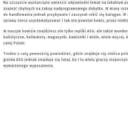
Na szczęście wystarczyło umieścić odpowiedni temat na lokalnym p
znaleźć chętnych na zakup nadprogramowego dobytku. W miarę roz
do handlowania jednak przybywało i zaczynał robić się bałagan. W 
sprawę nieco usystematyzować i tak oto powstał komis, przez niekt
W naszym komisie znajdziesz nie tylko repliki ASG, ale także mundur
balistyczne, kolimatory, magazynki, kamizelki i wiele, wiele więcej,
całej Polski.
Trudno z całą pewnością powiedzieć, gdzie znajduje się stolica pol
giełda ASG jednak znajduje się tutaj, bo i tu wielu graczy rozpocz
wymarzonego wyposażenia.