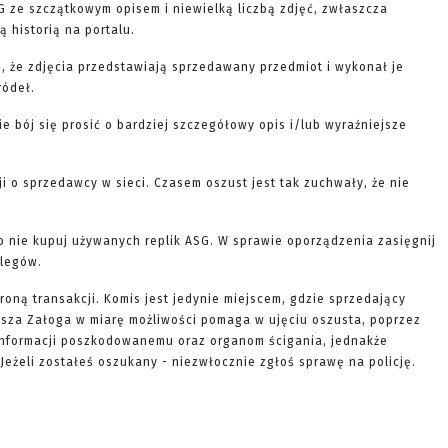
G ze szczątkowym opisem i niewielką liczbą zdjęć, zwłaszcza
 historią na portalu.
, że zdjęcia przedstawiają sprzedawany przedmiot i wykonał je
ródeł.
nie bój się prosić o bardziej szczegółowy opis i/lub wyraźniejsze
ji o sprzedawcy w sieci. Czasem oszust jest tak zuchwały, że nie
to nie kupuj używanych replik ASG. W sprawie oporządzenia zasięgnij
olegów.
roną transakcji. Komis jest jedynie miejscem, gdzie sprzedający
Nasza Załoga w miarę możliwości pomaga w ujęciu oszusta, poprzez
informacji poszkodowanemu oraz organom ścigania, jednakże
Jeżeli zostałeś oszukany - niezwłocznie zgłoś sprawę na policję.