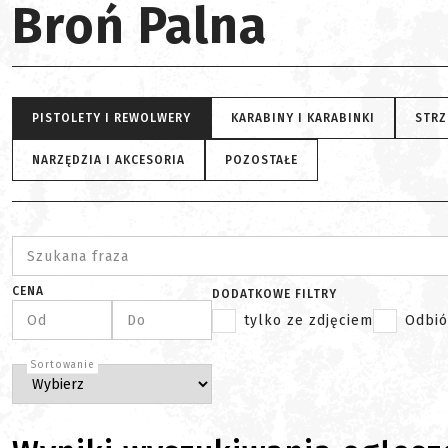
Broń Palna
PISTOLETY I REWOLWERY
KARABINY I KARABINKI
STRZ
NARZĘDZIA I AKCESORIA
POZOSTAŁE
Szukana fraza
CENA
DODATKOWE FILTRY
Od
Do
tylko ze zdjęciem
Odbió
Sortowanie