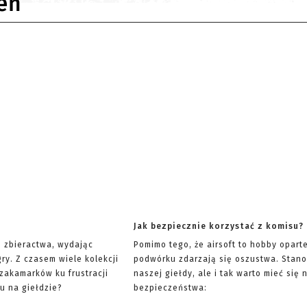
eń
Jak bezpiecznie korzystać z komisu?
ę zbieractwa, wydając
Pomimo tego, że airsoft to hobby opart
ry. Z czasem wiele kolekcji
podwórku zdarzają się oszustwa. Stano
 zakamarków ku frustracji
naszej giełdy, ale i tak warto mieć si
u na giełdzie?
bezpieczeństwa: