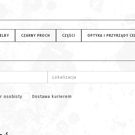
ELBY
CZARNY PROCH
CZĘŚCI
OPTYKA I PRZYRZĄDY C
Lokalizacja
r osobisty
Dostawa kurierem