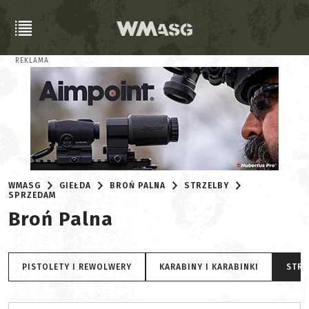
REKLAMA
WMASG
GIEŁDA
BROŃ PALNA
STRZELBY
SPRZEDAM
Broń Palna
PISTOLETY I REWOLWERY
KARABINY I KARABINKI
STRZ