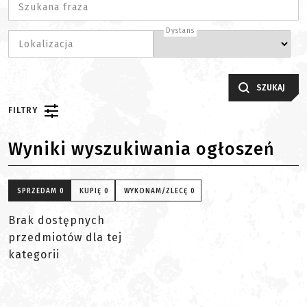
Szukana fraza
Dystans
Lokalizacja
SZUKAJ
FILTRY
Wyniki wyszukiwania ogłoszeń
SPRZEDAM
0
KUPIĘ
0
WYKONAM/ZLECĘ
0
Brak dostępnych
przedmiotów dla tej
kategorii