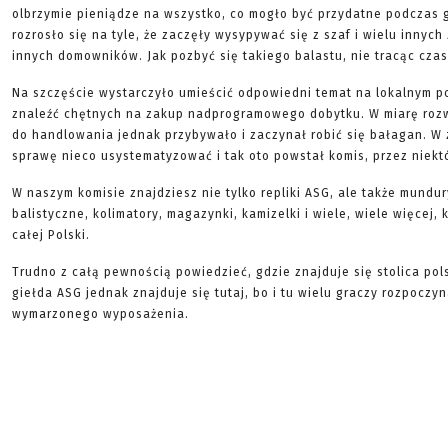
olbrzymie pieniądze na wszystko, co mogło być przydatne podczas g
rozrosło się na tyle, że zaczęły wysypywać się z szaf i wielu innych
innych domowników. Jak pozbyć się takiego balastu, nie tracąc czas
Na szczęście wystarczyło umieścić odpowiedni temat na lokalnym p
znaleźć chętnych na zakup nadprogramowego dobytku. W miarę roz
do handlowania jednak przybywało i zaczynał robić się bałagan. W 
sprawę nieco usystematyzować i tak oto powstał komis, przez niekt
W naszym komisie znajdziesz nie tylko repliki ASG, ale także mundur
balistyczne, kolimatory, magazynki, kamizelki i wiele, wiele więcej,
całej Polski.
Trudno z całą pewnością powiedzieć, gdzie znajduje się stolica pol
giełda ASG jednak znajduje się tutaj, bo i tu wielu graczy rozpocz
wymarzonego wyposażenia.