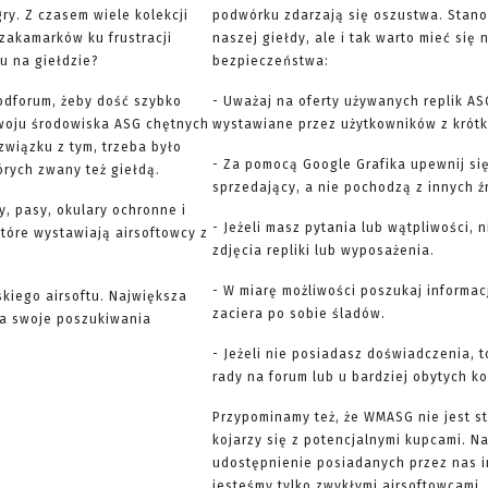
ry. Z czasem wiele kolekcji
podwórku zdarzają się oszustwa. Stano
 zakamarków ku frustracji
naszej giełdy, ale i tak warto mieć si
u na giełdzie?
bezpieczeństwa:
odforum, żeby dość szybko
- Uważaj na oferty używanych replik AS
woju środowiska ASG chętnych
wystawiane przez użytkowników z krótką
związku z tym, trzeba było
- Za pomocą Google Grafika upewnij się
órych zwany też giełdą.
sprzedający, a nie pochodzą z innych ź
y, pasy, okulary ochronne i
- Jeżeli masz pytania lub wątpliwości, 
 które wystawiają airsoftowcy z
zdjęcia repliki lub wyposażenia.
- W miarę możliwości poszukaj informac
skiego airsoftu. Największa
zaciera po sobie śladów.
yna swoje poszukiwania
- Jeżeli nie posiadasz doświadczenia, 
rady na forum lub u bardziej obytych k
Przypominamy też, że WMASG nie jest st
kojarzy się z potencjalnymi kupcami. 
udostępnienie posiadanych przez nas 
jesteśmy tylko zwykłymi airsoftowcami. 