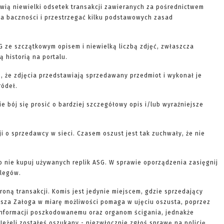
wią niewielki odsetek transakcji zawieranych za pośrednictwem
ę na baczności i przestrzegać kilku podstawowych zasad
G ze szczątkowym opisem i niewielką liczbą zdjęć, zwłaszcza
 historią na portalu.
, że zdjęcia przedstawiają sprzedawany przedmiot i wykonał je
ródeł.
nie bój się prosić o bardziej szczegółowy opis i/lub wyraźniejsze
ji o sprzedawcy w sieci. Czasem oszust jest tak zuchwały, że nie
to nie kupuj używanych replik ASG. W sprawie oporządzenia zasięgnij
olegów.
roną transakcji. Komis jest jedynie miejscem, gdzie sprzedający
Nasza Załoga w miarę możliwości pomaga w ujęciu oszusta, poprzez
informacji poszkodowanemu oraz organom ścigania, jednakże
Jeżeli zostałeś oszukany - niezwłocznie zgłoś sprawę na policję.