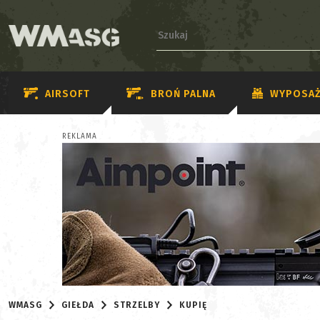
AIRSOFT
BROŃ PALNA
WYPOSAŻ
REKLAMA
WMASG
GIEŁDA
STRZELBY
KUPIĘ