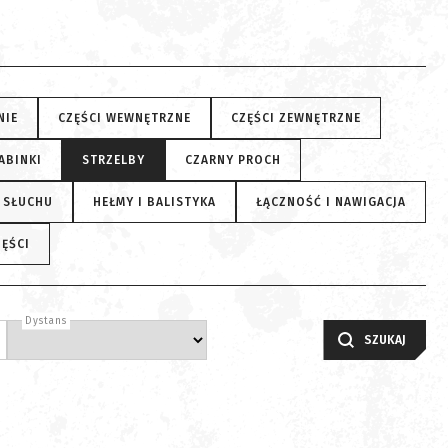
NIE
CZĘŚCI WEWNĘTRZNE
CZĘŚCI ZEWNĘTRZNE
ABINKI
STRZELBY
CZARNY PROCH
 SŁUCHU
HEŁMY I BALISTYKA
ŁĄCZNOŚĆ I NAWIGACJA
ZĘŚCI
Dystans
SZUKAJ