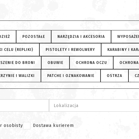
DZIEŻ
POZOSTAŁE
NARZĘDZIA I AKCESORIA
WYPOSAŻE
I CELU (REPLIKI)
PISTOLETY I REWOLWERY
KARABINY I KAR
SZENIE DO BRONI
OBUWIE
OCHRONA OCZU
OCHRONA
RZYNIE I WALIZKI
PATCHE I OZNAKOWANIE
OSTRZA
C
Lokalizacja
r osobisty
Dostawa kurierem