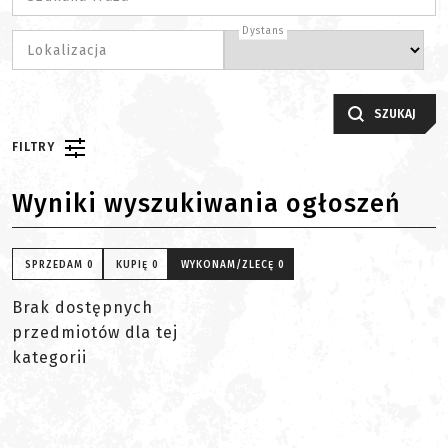
Dystans
Lokalizacja
SZUKAJ
FILTRY
Wyniki wyszukiwania ogłoszeń
SPRZEDAM
0
KUPIĘ
0
WYKONAM/ZLECĘ
0
Brak dostępnych
przedmiotów dla tej
kategorii