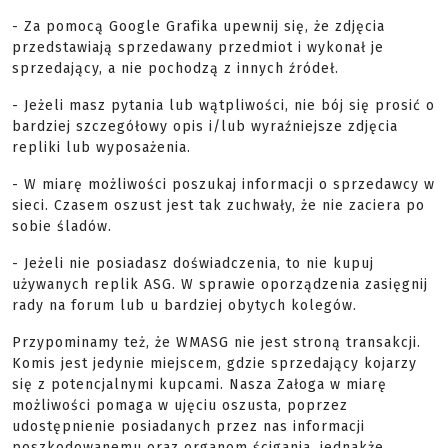
- Za pomocą Google Grafika upewnij się, że zdjęcia
przedstawiają sprzedawany przedmiot i wykonał je
sprzedający, a nie pochodzą z innych źródeł.
- Jeżeli masz pytania lub wątpliwości, nie bój się prosić o
bardziej szczegółowy opis i/lub wyraźniejsze zdjęcia
repliki lub wyposażenia.
- W miarę możliwości poszukaj informacji o sprzedawcy w
sieci. Czasem oszust jest tak zuchwały, że nie zaciera po
sobie śladów.
- Jeżeli nie posiadasz doświadczenia, to nie kupuj
używanych replik ASG. W sprawie oporządzenia zasięgnij
rady na forum lub u bardziej obytych kolegów.
Przypominamy też, że WMASG nie jest stroną transakcji.
Komis jest jedynie miejscem, gdzie sprzedający kojarzy
się z potencjalnymi kupcami. Nasza Załoga w miarę
możliwości pomaga w ujęciu oszusta, poprzez
udostępnienie posiadanych przez nas informacji
poszkodowanemu oraz organom ścigania, jednakże