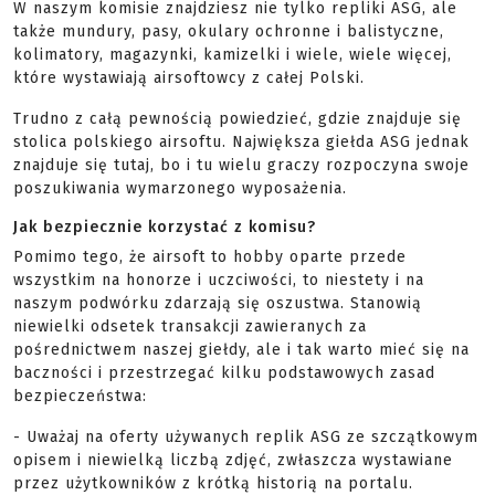
W naszym komisie znajdziesz nie tylko repliki ASG, ale
także mundury, pasy, okulary ochronne i balistyczne,
kolimatory, magazynki, kamizelki i wiele, wiele więcej,
które wystawiają airsoftowcy z całej Polski.
Trudno z całą pewnością powiedzieć, gdzie znajduje się
stolica polskiego airsoftu. Największa giełda ASG jednak
znajduje się tutaj, bo i tu wielu graczy rozpoczyna swoje
poszukiwania wymarzonego wyposażenia.
Jak bezpiecznie korzystać z komisu?
Pomimo tego, że airsoft to hobby oparte przede
wszystkim na honorze i uczciwości, to niestety i na
naszym podwórku zdarzają się oszustwa. Stanowią
niewielki odsetek transakcji zawieranych za
pośrednictwem naszej giełdy, ale i tak warto mieć się na
baczności i przestrzegać kilku podstawowych zasad
bezpieczeństwa:
- Uważaj na oferty używanych replik ASG ze szczątkowym
opisem i niewielką liczbą zdjęć, zwłaszcza wystawiane
przez użytkowników z krótką historią na portalu.