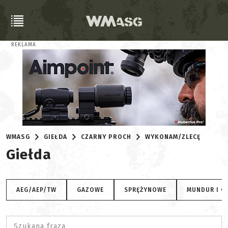
REKLAMA
WMASG
GIEŁDA
CZARNY PROCH
WYKONAM/ZLECĘ
Giełda
AEG/AEP/TW
GAZOWE
SPRĘŻYNOWE
MUNDUR I O
Szukana fraza