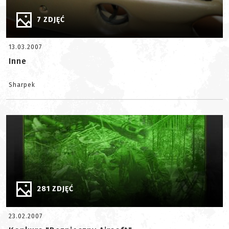
7 ZDJĘĆ
13.03.2007
Inne
Sharpek
281 ZDJĘĆ
23.02.2007