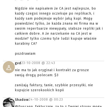
Nigdzie nie napisałem że CA jest najlepsze, bo
każdy czegoś innego oczekuje po replikach, i
każdy sam podejmuje wybór jaką kupi. Mogę
powiedzieć tylko, że każda znana mi firma ma w
swoim repertuarze niewypały, słabsze repliki jak i
całkiem dobre. A że narzekanie na CA jest w
modzie? tylko czemu tyle ludzi kupuje właśnie
karabiny CA?
pozdrawiam
23-10-2008 @
22:43
gvd
nie ma to jak oryginał i kontrakt za grosze
swoją drogą polecam: $3
zaniżają faktury, tanie, szybkie przesyłki, nie
kupujcie szerokookich kopii
24-10-2008 @
00:23
Shadow
@Duscann, faktycznie, za to z Twojej strony mogę