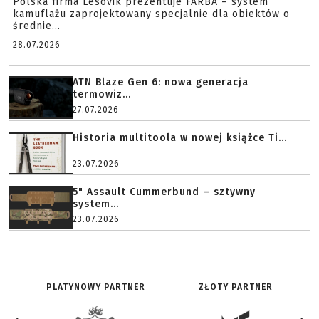
Polska firma Lesovik prezentuje FARBA – system
kamuflażu zaprojektowany specjalnie dla obiektów o
średnie...
28.07.2026
ATN Blaze Gen 6: nowa generacja
termowiz...
27.07.2026
Historia multitoola w nowej książce Ti...
23.07.2026
5" Assault Cummerbund – sztywny
system...
23.07.2026
PLATYNOWY PARTNER
ZŁOTY PARTNER