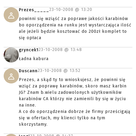
23-10-2008 @
13:20
Prezes_____
powinni się wziąść za poprawe jakości karabinów
bo oporządzenia na runku jest wystarczająca ilość
ale jeżeli będzie kosztować do 200zł komplet to
się opłaca
23-10-2008 @
13:48
gryncek1
Ładna kabura
23-10-2008 @
13:52
Duscann
Prezes, a skąd ty to wnioskujesz, że powinni się
wziąć za poprawę karabinów, skoro masz karbin
JG? Znam b.wielu zadowolonych użytkowników
karabinów CA którzy nie zamienili by się w życiu
na inne.
A co do oporządzenia dobrze że firmy prześcigają
się w ofertach, my klienci tylko na tym
skorzystamy.