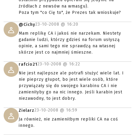
źródłach z newsów na wmasgu).
Poza tym "co Cię to", że Prezes tak wnioskuje?
23-10-2008 @
16:20
@Cichy
Mam replikę CA i jakoś nie narzekam. Niestety
gadanie ludzi, którzy gdzieś na forum usłyszą
opinie, a sami tego nie sprawdzą na własnej
skórze jest co najmniej śmieszne.
23-10-2008 @
16:22
rafcio21
Nie jest najlepsze ale potrafi służyć wiele lat. I
nie pieprzy głupot, bo jest wiele osób, które
przywiązały się do swojego karabinu CA i nie
zamieniłyby go na nic innego. Jeśli karabin jest
niezawodny, to jest dobry.
23-10-2008 @
16:59
Zielarz
Ja również, nie zamieniłbym repliki CA na coś
innego.