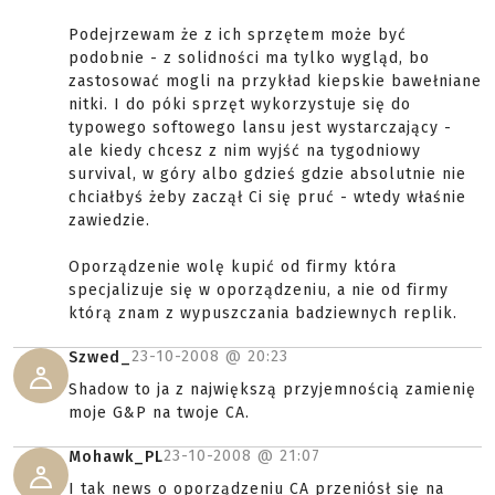
Podejrzewam że z ich sprzętem może być
podobnie - z solidności ma tylko wygląd, bo
zastosować mogli na przykład kiepskie bawełniane
nitki. I do póki sprzęt wykorzystuje się do
typowego softowego lansu jest wystarczający -
ale kiedy chcesz z nim wyjść na tygodniowy
survival, w góry albo gdzieś gdzie absolutnie nie
chciałbyś żeby zaczął Ci się pruć - wtedy właśnie
zawiedzie.
Oporządzenie wolę kupić od firmy która
specjalizuje się w oporządzeniu, a nie od firmy
którą znam z wypuszczania badziewnych replik.
23-10-2008 @
20:23
Szwed_
Shadow to ja z największą przyjemnością zamienię
moje G&P na twoje CA.
23-10-2008 @
21:07
Mohawk_PL
I tak news o oporządzeniu CA przeniósł się na