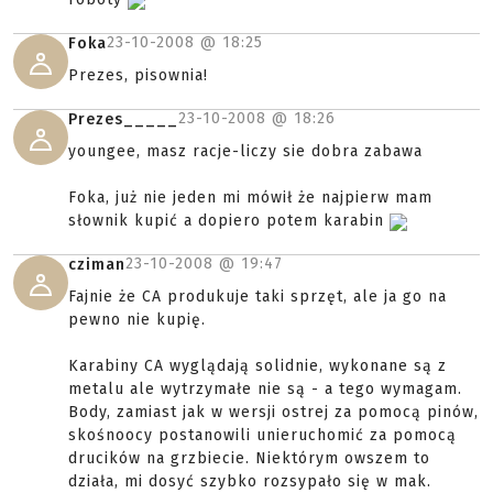
23-10-2008 @
18:25
Foka
Prezes, pisownia!
23-10-2008 @
18:26
Prezes_____
youngee, masz racje-liczy sie dobra zabawa
Foka, już nie jeden mi mówił że najpierw mam
słownik kupić a dopiero potem karabin
23-10-2008 @
19:47
cziman
Fajnie że CA produkuje taki sprzęt, ale ja go na
pewno nie kupię.
Karabiny CA wyglądają solidnie, wykonane są z
metalu ale wytrzymałe nie są - a tego wymagam.
Body, zamiast jak w wersji ostrej za pomocą pinów,
skośnoocy postanowili unieruchomić za pomocą
drucików na grzbiecie. Niektórym owszem to
działa, mi dosyć szybko rozsypało się w mak.