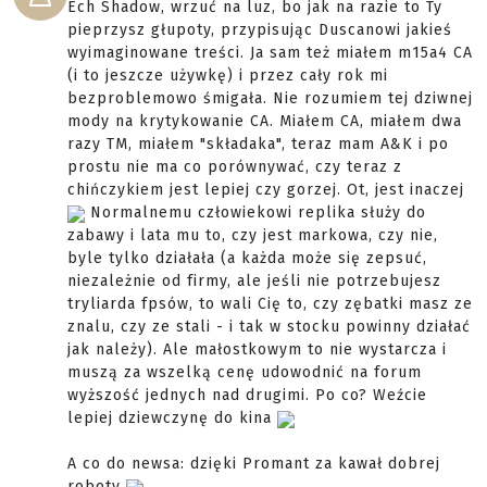
Ech Shadow, wrzuć na luz, bo jak na razie to Ty
pieprzysz głupoty, przypisując Duscanowi jakieś
wyimaginowane treści. Ja sam też miałem m15a4 CA
(i to jeszcze używkę) i przez cały rok mi
bezproblemowo śmigała. Nie rozumiem tej dziwnej
mody na krytykowanie CA. Miałem CA, miałem dwa
razy TM, miałem "składaka", teraz mam A&K i po
prostu nie ma co porównywać, czy teraz z
chińczykiem jest lepiej czy gorzej. Ot, jest inaczej
Normalnemu człowiekowi replika służy do
zabawy i lata mu to, czy jest markowa, czy nie,
byle tylko działała (a każda może się zepsuć,
niezależnie od firmy, ale jeśli nie potrzebujesz
tryliarda fpsów, to wali Cię to, czy zębatki masz ze
znalu, czy ze stali - i tak w stocku powinny działać
jak należy). Ale małostkowym to nie wystarcza i
muszą za wszelką cenę udowodnić na forum
wyższość jednych nad drugimi. Po co? Weźcie
lepiej dziewczynę do kina
A co do newsa: dzięki Promant za kawał dobrej
roboty