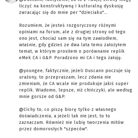
liczyć na konstruktywną i kulturalną dyskusję
zwracając się do mnie per "dzieciaku"...
Rozumiem, że jesteś rozgoryczony różnymi
opiniami na forum, ale z drugiej strony od tego
ono jest, chociaż sam się na tym zawiodłem,
właśnie, gdy gdzieś ze dwa lata temu założyłem
temat, w którym prosiłem o porównanie replik
eMek CA i G&P. Poradzono mi CA i tego żałuję.
@youngee, faktycznie, jeżeli Duscann poczuje się
urażony, to przepraszam, lecz zdania nie
zmieniam, że CA wcale nie produkuje jakiś super
replik. Wiadomo, lepsze, niż chińczyki, ale według
mnie gorsze od G&P.
@Cichy to, co piszę biorę tylko z własnego
doświadczenia, a jeżeli tak nie jest, to to
zaznaczam. Również nie lubię tworzenia mitów
przez domorosłych "szpeców".