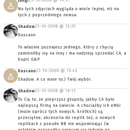
23-10-2008 @
14:37
Jangi
Na tych zdjęciach wygląda o wiele lepiej, niż na
tych z poprzedniego newsa.
23-10-2008 @
15:25
Shadow
Duscann
To właśnie poznajesz jednego, który z chęcią
zamieniłby się na inny i ma nadzieję sprzedać CA, a
kupić G&P.
23-10-2008 @
15:43
Duscann
Shadow. A co mnie to;) Twój wybór.
23-10-2008 @
16:13
Shadow
To Cię to, że pieprzysz głupoty, jakby CA było
najlepszą firmą na świecie. A chociażby ich eMki
(może oprócz tych nowych, krótkich) są
przeciętne, akcesoria do replik też, o nowych
replikach z pseudo BB nie wspominając (w
ostatnim przypadku opieram się jedynie na