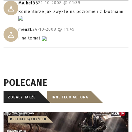
24-10-2008 @
01:39
Majkel86
Komentarze jak zwykle na poziomie i z kłótniami
24-10-2008 @
11:45
men3L
I na temat
POLECANE
ZOBACZ TAKŻE
INNE TEGO AUTORA
REPLIKI GG/CO2/GBB