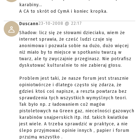
karabiny...
A CA to skrót od CymA i koniec kropka.
23-10-2008 @
22:17
Duscann
Shadow: licz się ze słowami dzieciaku, wiem że
internet sprawia, że cześć ludzi czuje się
anonimowa i pozwala sobie na dużo, dużo więcej
niż miało by to miejsce w spotkaniu twarzą w
twarz, ale ty zwyczajnie przeginasz. Nie potrafisz
dyskutować kulturalnie to nie zabieraj głosu.
Problem jest taki, że nasze forum jest strasznie
opiniotwórcze i dlatego często się zdarza, że
gdzieś ktoś coś napisze, a reszta powtarza bez
sprawdzenia tych wszystkich wymyślnych teori.
Tak było np. z ładowaniem co2 magów
pistoletowych na Green gaz, niecelności gazowych
karabinów snajperskich itp. itd. takich kwiatków
jest wiele. A trzeba sprawdzić w praktyce, a nie
ślepo przyjmować opinie innych , papier i forum
przyjmą wszystko .