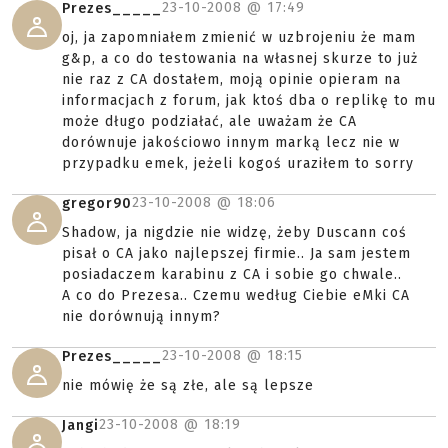
23-10-2008 @
17:49
Prezes_____
oj, ja zapomniałem zmienić w uzbrojeniu że mam
g&p, a co do testowania na własnej skurze to już
nie raz z CA dostałem, moją opinie opieram na
informacjach z forum, jak ktoś dba o replikę to mu
może długo podziałać, ale uważam że CA
dorównuje jakościowo innym marką lecz nie w
przypadku emek, jeżeli kogoś uraziłem to sorry
23-10-2008 @
18:06
gregor90
Shadow, ja nigdzie nie widzę, żeby Duscann coś
pisał o CA jako najlepszej firmie.. Ja sam jestem
posiadaczem karabinu z CA i sobie go chwale..
A co do Prezesa.. Czemu według Ciebie eMki CA
nie dorównują innym?
23-10-2008 @
18:15
Prezes_____
nie mówię że są złe, ale są lepsze
23-10-2008 @
18:19
Jangi