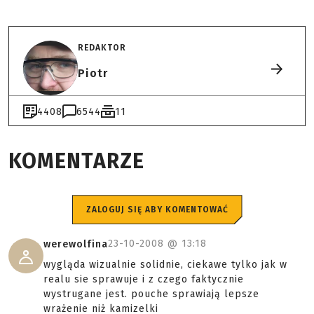
REDAKTOR
Piotr
4408
6544
11
KOMENTARZE
ZALOGUJ SIĘ ABY KOMENTOWAĆ
23-10-2008 @
13:18
werewolfina
wygląda wizualnie solidnie, ciekawe tylko jak w
realu sie sprawuje i z czego faktycznie
wystrugane jest. pouche sprawiają lepsze
wrażenie niż kamizelki