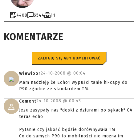
4408
6544
11
KOMENTARZE
ZALOGUJ SIĘ ABY KOMENTOWAĆ
24-10-2008 @
00:04
Wiewioor
Mam nadzieję że Echo1 wypuści tanie hi-capy do
P90 zgodne ze standardem TM.
24-10-2008 @
00:43
Cement
Jezu zasypały nas "deski z dziurami po sękach" CA
teraz echo
Pytanie czy jakość będzie dorównywała TM
Co do samych P90 to mobilności nie można im