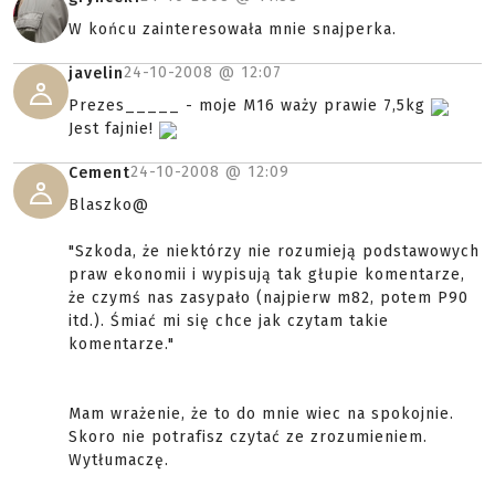
W końcu zainteresowała mnie snajperka.
24-10-2008 @
12:07
javelin
Prezes_____ - moje M16 waży prawie 7,5kg
Jest fajnie!
24-10-2008 @
12:09
Cement
Blaszko@
"Szkoda, że niektórzy nie rozumieją podstawowych
praw ekonomii i wypisują tak głupie komentarze,
że czymś nas zasypało (najpierw m82, potem P90
itd.). Śmiać mi się chce jak czytam takie
komentarze."
Mam wrażenie, że to do mnie wiec na spokojnie.
Skoro nie potrafisz czytać ze zrozumieniem.
Wytłumaczę.