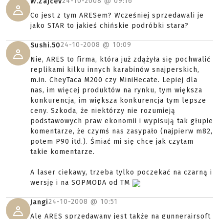
24-10-2008 @
09:16
W.Zajcev
Co jest z tym ARESem? Wcześniej sprzedawali je
jako STAR to jakieś chińskie podróbki stara?
24-10-2008 @
10:09
Sushi.50
Nie, ARES to firma, która już zdążyła się pochwalić
replikami kilku innych karabinów snajperskich,
m.in. CheyTaca M200 czy MiniHecate. Lepiej dla
nas, im więcej produktów na rynku, tym większa
konkurencja, im większa konkurencja tym lepsze
ceny. Szkoda, że niektórzy nie rozumieją
podstawowych praw ekonomii i wypisują tak głupie
komentarze, że czymś nas zasypało (najpierw m82,
potem P90 itd.). Śmiać mi się chce jak czytam
takie komentarze.
A laser ciekawy, trzeba tylko poczekać na czarną i
wersję i na SOPMODA od TM
24-10-2008 @
10:51
Jangi
Ale ARES sprzedawany jest także na gunnerairsoft