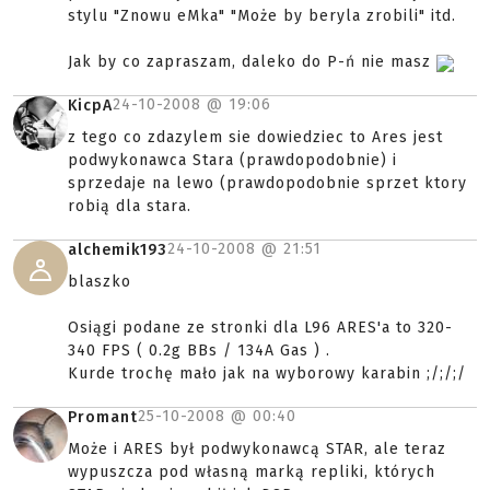
stylu "Znowu eMka" "Może by beryla zrobili" itd.
Jak by co zapraszam, daleko do P-ń nie masz
24-10-2008 @
19:06
KicpA
z tego co zdazylem sie dowiedziec to Ares jest
podwykonawca Stara (prawdopodobnie) i
sprzedaje na lewo (prawdopodobnie sprzet ktory
robią dla stara.
24-10-2008 @
21:51
alchemik193
blaszko
Osiągi podane ze stronki dla L96 ARES'a to 320-
340 FPS ( 0.2g BBs / 134A Gas ) .
Kurde trochę mało jak na wyborowy karabin ;/;/;/
25-10-2008 @
00:40
Promant
Może i ARES był podwykonawcą STAR, ale teraz
wypuszcza pod własną marką repliki, których