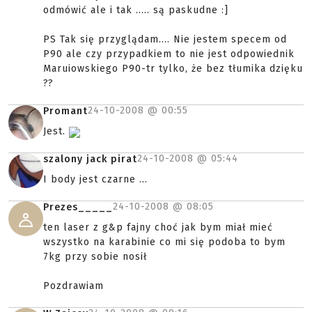
odmówić ale i tak ..... są paskudne :]
PS Tak się przyglądam.... Nie jestem specem od
P90 ale czy przypadkiem to nie jest odpowiednik
Maruiowskiego P90-tr tylko, że bez tłumika dzięku
??
24-10-2008 @
00:55
Promant
Jest.
24-10-2008 @
05:44
szalony jack pirat
I body jest czarne ...
24-10-2008 @
08:05
Prezes_____
ten laser z g&p fajny choć jak bym miał mieć
wszystko na karabinie co mi się podoba to bym
7kg przy sobie nosił
Pozdrawiam