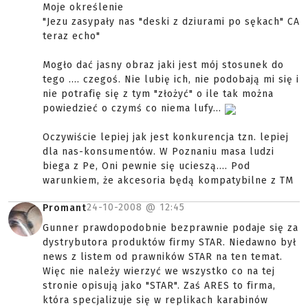
Moje określenie
"Jezu zasypały nas "deski z dziurami po sękach" CA
teraz echo"
Mogło dać jasny obraz jaki jest mój stosunek do
tego .... czegoś. Nie lubię ich, nie podobają mi się i
nie potrafię się z tym "złożyć" o ile tak można
powiedzieć o czymś co niema lufy...
Oczywiście lepiej jak jest konkurencja tzn. lepiej
dla nas-konsumentów. W Poznaniu masa ludzi
biega z Pe, Oni pewnie się ucieszą.... Pod
warunkiem, że akcesoria będą kompatybilne z TM
24-10-2008 @
12:45
Promant
Gunner prawdopodobnie bezprawnie podaje się za
dystrybutora produktów firmy STAR. Niedawno był
news z listem od prawników STAR na ten temat.
Więc nie należy wierzyć we wszystko co na tej
stronie opisują jako "STAR". Zaś ARES to firma,
która specjalizuje się w replikach karabinów