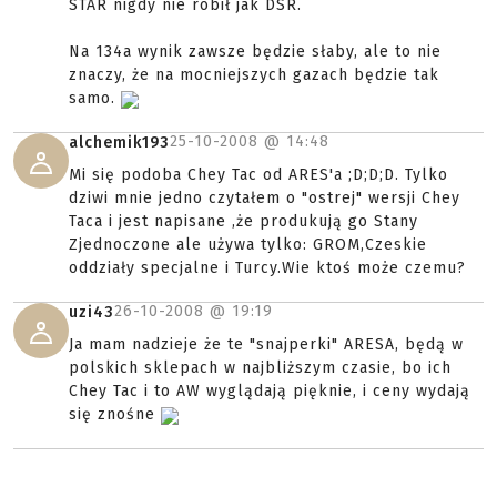
STAR nigdy nie robił jak DSR.
Na 134a wynik zawsze będzie słaby, ale to nie
znaczy, że na mocniejszych gazach będzie tak
samo.
25-10-2008 @
14:48
alchemik193
Mi się podoba Chey Tac od ARES'a ;D;D;D. Tylko
dziwi mnie jedno czytałem o "ostrej" wersji Chey
Taca i jest napisane ,że produkują go Stany
Zjednoczone ale używa tylko: GROM,Czeskie
oddziały specjalne i Turcy.Wie ktoś może czemu?
26-10-2008 @
19:19
uzi43
Ja mam nadzieje że te "snajperki" ARESA, będą w
polskich sklepach w najbliższym czasie, bo ich
Chey Tac i to AW wyglądają pięknie, i ceny wydają
się znośne