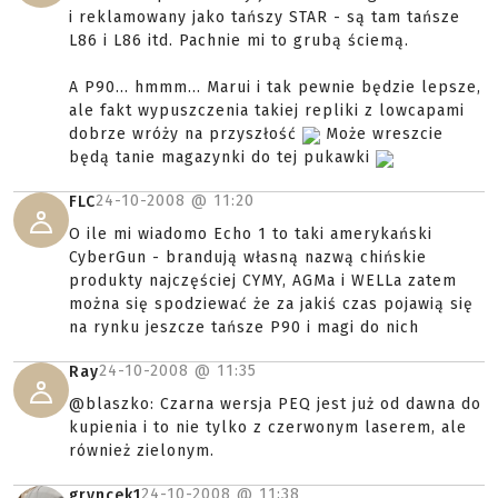
i reklamowany jako tańszy STAR - są tam tańsze
L86 i L86 itd. Pachnie mi to grubą ściemą.
A P90... hmmm... Marui i tak pewnie będzie lepsze,
ale fakt wypuszczenia takiej repliki z lowcapami
dobrze wróży na przyszłość
Może wreszcie
będą tanie magazynki do tej pukawki
24-10-2008 @
11:20
FLC
O ile mi wiadomo Echo 1 to taki amerykański
CyberGun - brandują własną nazwą chińskie
produkty najczęściej CYMY, AGMa i WELLa zatem
można się spodziewać że za jakiś czas pojawią się
na rynku jeszcze tańsze P90 i magi do nich
24-10-2008 @
11:35
Ray
@blaszko: Czarna wersja PEQ jest już od dawna do
kupienia i to nie tylko z czerwonym laserem, ale
również zielonym.
24-10-2008 @
11:38
gryncek1