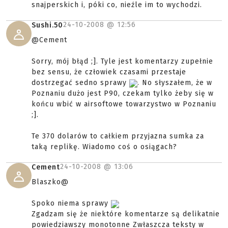
snajperskich i, póki co, nieźle im to wychodzi.
24-10-2008 @
12:56
Sushi.50
@Cement
Sorry, mój błąd ;]. Tyle jest komentarzy zupełnie
bez sensu, że człowiek czasami przestaje
dostrzegać sedno sprawy
. No słyszałem, że w
Poznaniu dużo jest P90, czekam tylko żeby się w
końcu wbić w airsoftowe towarzystwo w Poznaniu
;].
Te 370 dolarów to całkiem przyjazna sumka za
taką replikę. Wiadomo coś o osiągach?
24-10-2008 @
13:06
Cement
Blaszko@
Spoko niema sprawy
Zgadzam się że niektóre komentarze są delikatnie
powiedziawszy monotonne Zwłaszcza teksty w