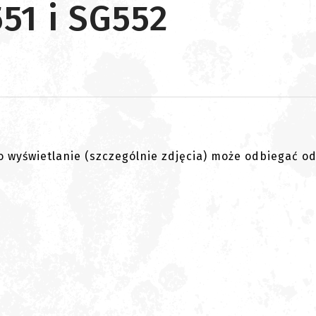
551 i SG552
go wyświetlanie (szczególnie zdjęcia) może odbiegać o