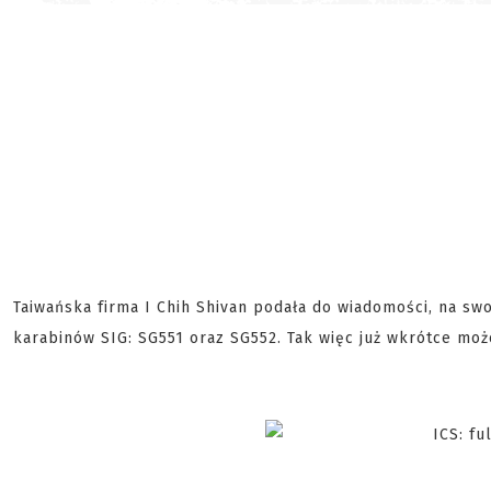
Taiwańska firma I Chih Shivan podała do wiadomości, na swo
karabinów SIG: SG551 oraz SG552. Tak więc już wkrótce moż