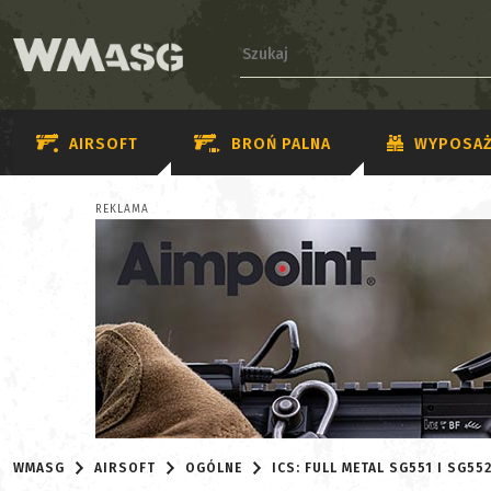
AIRSOFT
BROŃ PALNA
WYPOSAŻ
REKLAMA
WMASG
AIRSOFT
OGÓLNE
ICS: FULL METAL SG551 I SG55