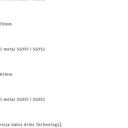
370mm.
263mm.
encja Swiss Arms Technology].