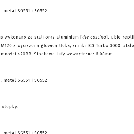
s wykonano ze stali oraz aluminium [
die casting
]. Obie repli
120 z wyciszoną głowicą tłoka, silniki ICS Turbo 3000, stal
jemności 470BB. Stockowe lufy wewnętrzne: 6.08mm.
 stopkę.