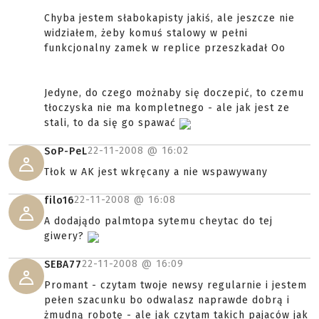
Chyba jestem słabokapisty jakiś, ale jeszcze nie
widziałem, żeby komuś stalowy w pełni
funkcjonalny zamek w replice przeszkadał Oo
Jedyne, do czego możnaby się doczepić, to czemu
tłoczyska nie ma kompletnego - ale jak jest ze
stali, to da się go spawać
22-11-2008 @
16:02
SoP-PeL
Tłok w AK jest wkręcany a nie wspawywany
22-11-2008 @
16:08
filo16
A dodajądo palmtopa sytemu cheytac do tej
giwery?
22-11-2008 @
16:09
SEBA77
Promant - czytam twoje newsy regularnie i jestem
pełen szacunku bo odwalasz naprawde dobrą i
żmudną robotę - ale jak czytam takich pajaców jak