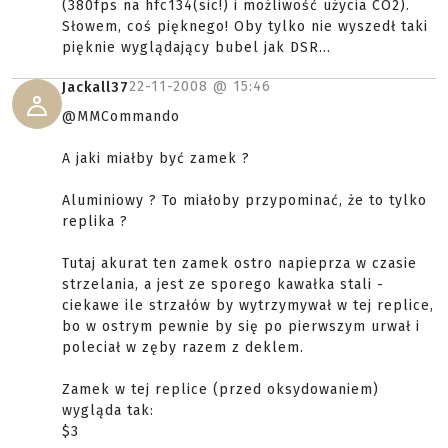
(380fps na hfc134(sic!) i możliwość użycia CO2).
Słowem, coś pięknego! Oby tylko nie wyszedł taki
pięknie wyglądający bubel jak DSR...
22-11-2008 @
15:46
Jackall37
@MMCommando
A jaki miałby być zamek ?
Aluminiowy ? To miałoby przypominać, że to tylko
replika ?
Tutaj akurat ten zamek ostro napieprza w czasie
strzelania, a jest ze sporego kawałka stali -
ciekawe ile strzałów by wytrzymywał w tej replice,
bo w ostrym pewnie by się po pierwszym urwał i
poleciał w zęby razem z deklem.
Zamek w tej replice (przed oksydowaniem)
wygląda tak:
$3