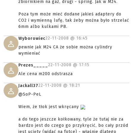
zbiornikiem na gaz, drugi - spring. Jak w M24.
Poza tym może mieć dodane jakieś adaptery do
CO2 i wymienną lufę, tak żeby można było strzelać
6mm albo kulkami PB.
22-11-2008 @
16:45
Wyborowiec
pewnie jak M24 CA że sobie można cylindry
wymieniać
22-11-2008 @
17:15
Prezes_____
Ale cena m200 odstrasza
22-11-2008 @
18:21
Jackall37
@SoP-PeL
Wiem, że tłok jest wkręcany
a do tego jeszcze kołkowany, tyle że tutaj nie za
bardzo jest do czego go przykręcić, bo cały przód
jest ucięty (widać na fotce) - właśnie dlatego