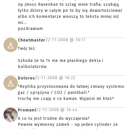
np jmsss Ravenkan to szlag mnie trafia, szukają
tylko dziury w całym po to by się dowartościować
albo ich komentarze wnoszą to tekstu mniej niż
nic...
pozdrawiam
22-11-2008 @
16:17
Cheatmaster
Twój też.
Szkoda że ta 74 nie ma płaskiego dekla i
bulbulatorów.
22-11-2008 @
16:22
Dolores
"Replika przystosowana do łatwej zmiany systemu:
gaz / sprężyna / CO2 / paintball."
trochę nie czaję o co kaman. Wyjaśni mi ktoś?
22-11-2008 @
16:44
Promant
A co tu jest trudne do wyczajenia?
Pewnie wymienny zamek - np jeden cylinder ze