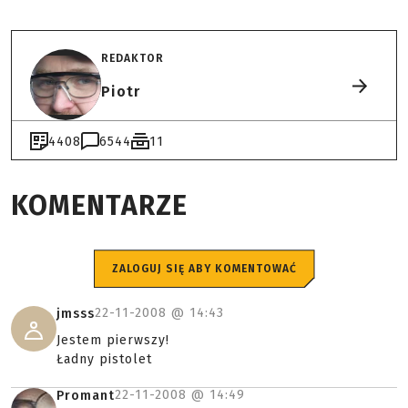
REDAKTOR
Piotr
4408
6544
11
KOMENTARZE
ZALOGUJ SIĘ ABY KOMENTOWAĆ
22-11-2008 @
14:43
jmsss
Jestem pierwszy!
Ładny pistolet
22-11-2008 @
14:49
Promant