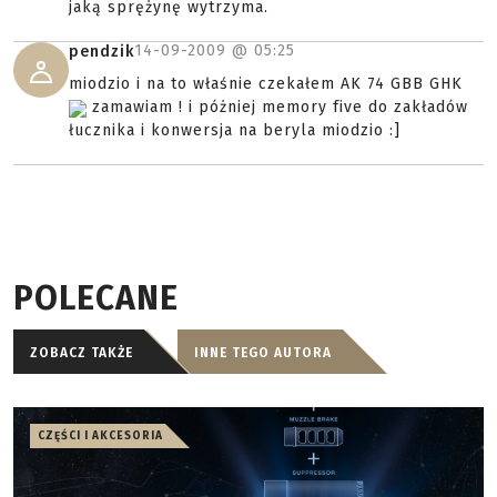
jaką sprężynę wytrzyma.
14-09-2009 @
05:25
pendzik
miodzio i na to właśnie czekałem AK 74 GBB GHK
zamawiam ! i póżniej memory five do zakładów
łucznika i konwersja na beryla miodzio :]
POLECANE
ZOBACZ TAKŻE
INNE TEGO AUTORA
CZĘŚCI I AKCESORIA