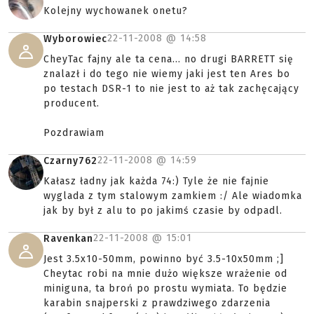
Kolejny wychowanek onetu?
22-11-2008 @
14:58
Wyborowiec
CheyTac fajny ale ta cena... no drugi BARRETT się
znalazł i do tego nie wiemy jaki jest ten Ares bo
po testach DSR-1 to nie jest to aż tak zachęcający
producent.
Pozdrawiam
22-11-2008 @
14:59
Czarny762
Kałasz ładny jak każda 74:) Tyle że nie fajnie
wyglada z tym stalowym zamkiem :/ Ale wiadomka
jak by był z alu to po jakimś czasie by odpadl.
22-11-2008 @
15:01
Ravenkan
Jest 3.5x10-50mm, powinno być 3.5-10x50mm ;]
Cheytac robi na mnie dużo większe wrażenie od
miniguna, ta broń po prostu wymiata. To będzie
karabin snajperski z prawdziwego zdarzenia