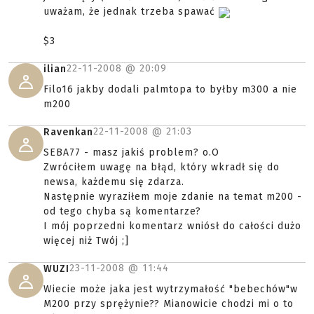
uważam, że jednak trzeba spawać
$3
22-11-2008 @
20:09
ilian
Filo16 jakby dodali palmtopa to byłby m300 a nie
m200
22-11-2008 @
21:03
Ravenkan
SEBA77 - masz jakiś problem? o.O
Zwróciłem uwagę na błąd, który wkradł się do
newsa, każdemu się zdarza.
Następnie wyraziłem moje zdanie na temat m200 -
od tego chyba są komentarze?
I mój poprzedni komentarz wniósł do całości dużo
więcej niż Twój ;]
23-11-2008 @
11:44
WUZI
Wiecie może jaka jest wytrzymałość "bebechów"w
M200 przy sprężynie?? Mianowicie chodzi mi o to