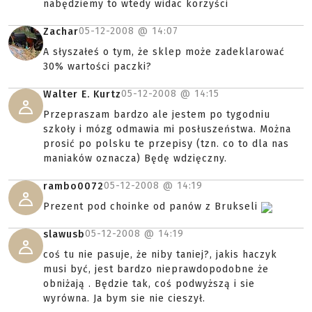
nabędziemy to wtedy widac korzyści
05-12-2008 @
14:07
Zachar
A słyszałeś o tym, że sklep może zadeklarować
30% wartości paczki?
05-12-2008 @
14:15
Walter E. Kurtz
Przepraszam bardzo ale jestem po tygodniu
szkoły i mózg odmawia mi posłuszeństwa. Można
prosić po polsku te przepisy (tzn. co to dla nas
maniaków oznacza) Będę wdzięczny.
05-12-2008 @
14:19
rambo0072
Prezent pod choinke od panów z Brukseli
05-12-2008 @
14:19
slawusb
coś tu nie pasuje, że niby taniej?, jakis haczyk
musi być, jest bardzo nieprawdopodobne że
obniżają . Będzie tak, coś podwyższą i sie
wyrówna. Ja bym sie nie cieszył.