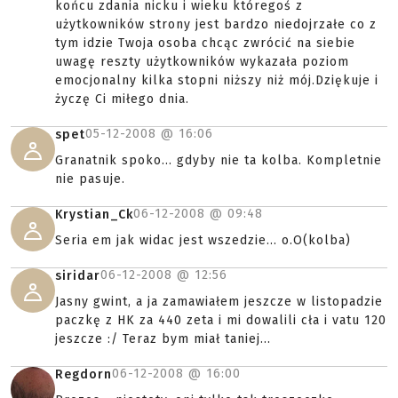
końcu zdania nicku i wieku któregoś z
użytkowników strony jest bardzo niedojrzałe co z
tym idzie Twoja osoba chcąc zwrócić na siebie
uwagę reszty użytkowników wykazała poziom
emocjonalny kilka stopni niższy niż mój.Dziękuje i
życzę Ci miłego dnia.
05-12-2008 @
16:06
spet
Granatnik spoko... gdyby nie ta kolba. Kompletnie
nie pasuje.
06-12-2008 @
09:48
Krystian_Ck
Seria em jak widac jest wszedzie... o.O(kolba)
06-12-2008 @
12:56
siridar
Jasny gwint, a ja zamawiałem jeszcze w listopadzie
paczkę z HK za 440 zeta i mi dowalili cła i vatu 120
jeszcze :/ Teraz bym miał taniej...
06-12-2008 @
16:00
Regdorn