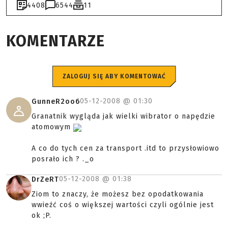
4408
6544
11
KOMENTARZE
ZALOGUJ SIĘ ABY KOMENTOWAĆ
05-12-2008 @
01:30
GunneR2oo6
Granatnik wygląda jak wielki wibrator o napędzie
atomowym
A co do tych cen za transport .itd to przysłowiowo
posrało ich ? ._o
05-12-2008 @
01:38
DrZeRT
Ziom to znaczy, że możesz bez opodatkowania
wwieźć coś o większej wartości czyli ogólnie jest
ok ;P.