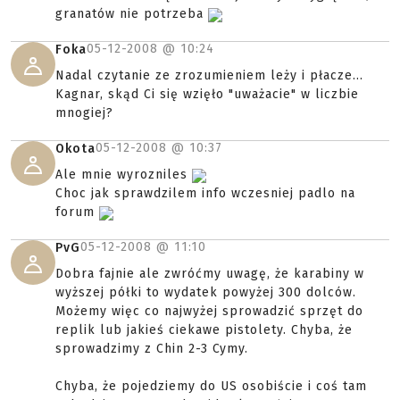
granatów nie potrzeba
05-12-2008 @
10:24
Foka
Nadal czytanie ze zrozumieniem leży i płacze...
Kagnar, skąd Ci się wzięło "uważacie" w liczbie
mnogiej?
05-12-2008 @
10:37
Okota
Ale mnie wyrozniles
Choc jak sprawdzilem info wczesniej padlo na
forum
05-12-2008 @
11:10
PvG
Dobra fajnie ale zwróćmy uwagę, że karabiny w
wyższej półki to wydatek powyżej 300 dolców.
Możemy więc co najwyżej sprowadzić sprzęt do
replik lub jakieś ciekawe pistolety. Chyba, że
sprowadzimy z Chin 2-3 Cymy.
Chyba, że pojedziemy do US osobiście i coś tam