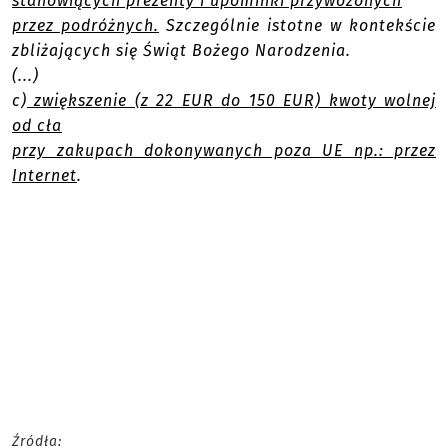
stanowiących prezenty i upominki przywożonych
przez podróżnych.
Szczególnie istotne w kontekście
zbliżających się Świąt Bożego Narodzenia.
(...)
c)
zwiększenie (z 22 EUR do 150 EUR) kwoty wolnej
od cła
przy zakupach dokonywanych poza UE np.: przez
Internet
.
Źródła: