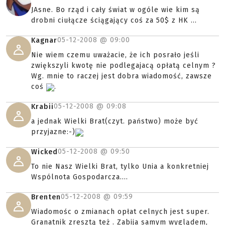
JAsne. Bo rząd i cały świat w ogóle wie kim są
drobni ciułącze ściągający coś za 50$ z HK ...
05-12-2008 @
09:00
Kagnar
Nie wiem czemu uważacie, że ich posrało jeśli
zwiększyli kwotę nie podlegajacą opłatą celnym ?
Wg. mnie to raczej jest dobra wiadomość, zawsze
coś
.
05-12-2008 @
09:08
Krabii
a jednak Wielki Brat(czyt. państwo) może być
przyjazne:-)
05-12-2008 @
09:50
Wicked
To nie Nasz Wielki Brat, tylko Unia a konkretniej
Wspólnota Gospodarcza....
05-12-2008 @
09:59
Brenten
Wiadomośc o zmianach opłat celnych jest super.
Granatnik zresztą też . Zabija samym wyglądem,