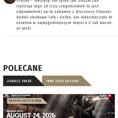
Prezes - niestety, oni tylko tak troszeczke
stylizuja tego L6 (czy czegokolwiek to jest
odpowiednik) na te zabawke z Discovery Channel.
Dodali obudowe lufy i kolbe, ale niekoniecznie te
ostatnia w najwygodniejszym miejscu (i tak wazne,
ze jest).
POLECANE
ZOBACZ TAKŻE
INNE TEGO AUTORA
REPLIKI GG/CO2/GBB