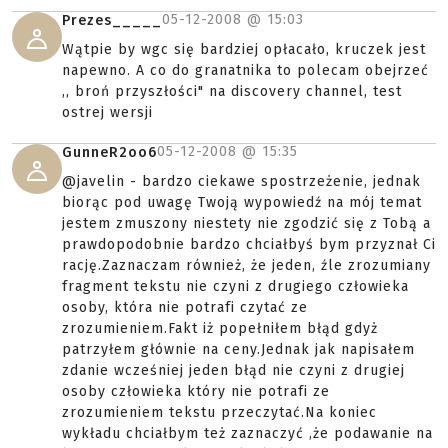
05-12-2008 @
15:03
Prezes_____
Wątpie by wgc się bardziej opłacało, kruczek jest
napewno. A co do granatnika to polecam obejrzeć
,, broń przyszłości" na discovery channel, test
ostrej wersji
05-12-2008 @
15:35
GunneR2oo6
@javelin - bardzo ciekawe spostrzeżenie, jednak
biorąc pod uwagę Twoją wypowiedź na mój temat
jestem zmuszony niestety nie zgodzić się z Tobą a
prawdopodobnie bardzo chciałbyś bym przyznał Ci
rację.Zaznaczam również, że jeden, źle zrozumiany
fragment tekstu nie czyni z drugiego człowieka
osoby, która nie potrafi czytać ze
zrozumieniem.Fakt iż popełniłem błąd gdyż
patrzyłem głównie na ceny.Jednak jak napisałem
zdanie wcześniej jeden błąd nie czyni z drugiej
osoby człowieka który nie potrafi ze
zrozumieniem tekstu przeczytać.Na koniec
wykładu chciałbym też zaznaczyć ,że podawanie na