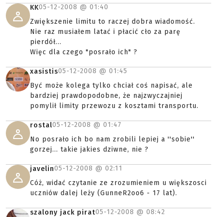
05-12-2008 @
01:40
KK
Zwiększenie limitu to raczej dobra wiadomość.
Nie raz musiałem latać i płacić cło za parę
pierdół...
Więc dla czego "posrało ich" ?
05-12-2008 @
01:45
xasistis
Być może kolega tylko chciał coś napisać, ale
bardziej prawdopodobne, że najzwyczajniej
pomylił limity przewozu z kosztami transportu.
05-12-2008 @
01:47
rostal
No posrało ich bo nam zrobili lepiej a ''sobie''
gorzej... takie jakies dziwne, nie ?
05-12-2008 @
02:11
javelin
Cóż, widać czytanie ze zrozumieniem u większosci
uczniów dalej leży (GunneR2oo6 - 17 lat).
05-12-2008 @
08:42
szalony jack pirat