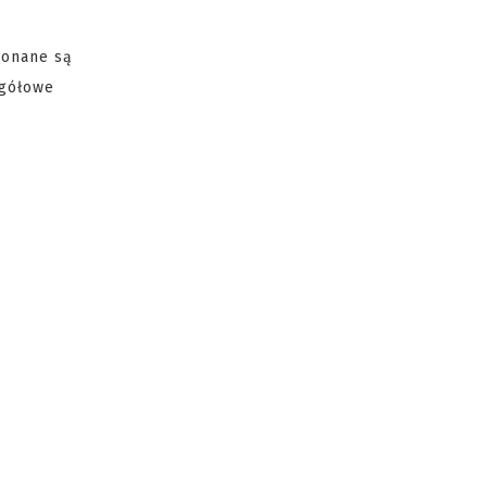
konane są
egółowe