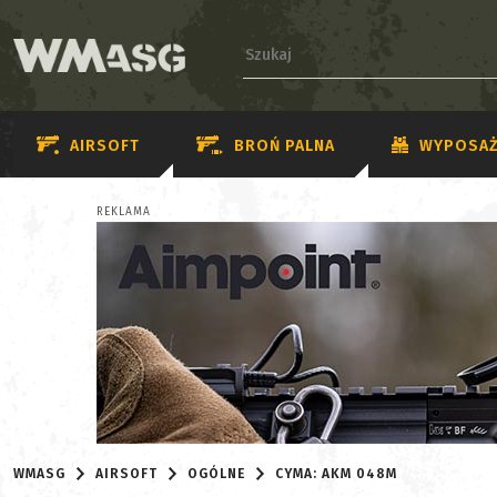
AIRSOFT
BROŃ PALNA
WYPOSAŻ
REKLAMA
WMASG
AIRSOFT
OGÓLNE
CYMA: AKM 048M