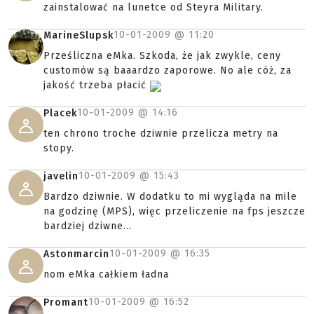
zainstalować na lunetce od Steyra Military.
10-01-2009 @
11:20
MarineSlupsk
Prześliczna eMka. Szkoda, że jak zwykle, ceny
customów są baaardzo zaporowe. No ale cóż, za
jakość trzeba płacić
10-01-2009 @
14:16
Placek
ten chrono troche dziwnie przelicza metry na
stopy.
10-01-2009 @
15:43
javelin
Bardzo dziwnie. W dodatku to mi wygląda na mile
na godzinę (MPS), więc przeliczenie na fps jeszcze
bardziej dziwne...
10-01-2009 @
16:35
Astonmarcin
nom eMka całkiem ładna
10-01-2009 @
16:52
Promant