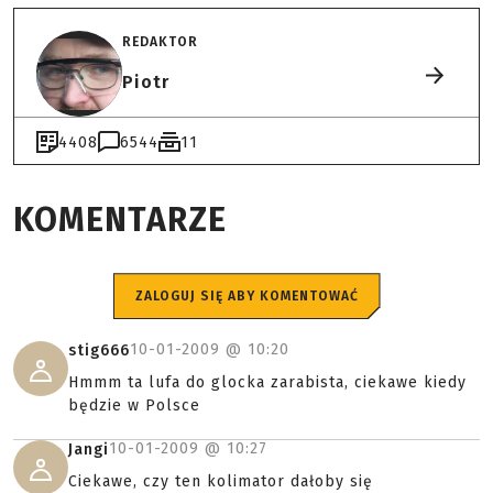
REDAKTOR
Piotr
4408
6544
11
KOMENTARZE
ZALOGUJ SIĘ ABY KOMENTOWAĆ
10-01-2009 @
10:20
stig666
Hmmm ta lufa do glocka zarabista, ciekawe kiedy
będzie w Polsce
10-01-2009 @
10:27
Jangi
Ciekawe, czy ten kolimator dałoby się