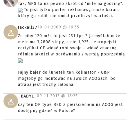
Tak, MPS to na pewno skrót od "mile na godzinę".
To jest tylko poster reklamowy, może baran,
który go robił, nie umiał przeliczyć wartości.
10-01-2009 @
16:55
Jackall37
Że niby 120 m/s to jest 231 fps ? Ja myślałem,że
metr ma 3,2808 stopy, a nie 1,925 - europejski
certyfikat CE widać robi swoje - widać znaczną
różnicę jakości w porównaniu z wersją poprzednią
Fajny bajer do lunetek ten kolimator - G&P
mogłoby go montować na swoich ACOGach, bo
atrapa jest trochę żałosna.
09-11-2013 @
18:25
_BADYL_
czy ten OP type RED z pierścieniem na ACOG jest
dostępny gdzieś w Polsce?