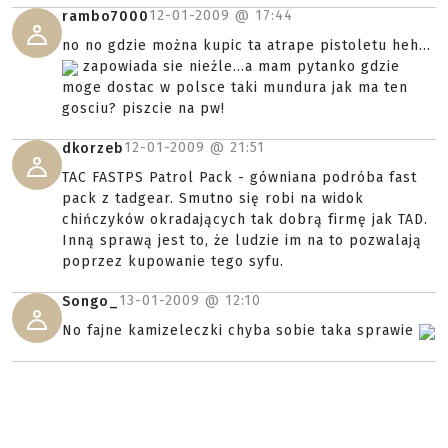
12-01-2009 @
17:44
rambo7000
no no gdzie można kupic ta atrape pistoletu heh...
zapowiada sie nieżle...a mam pytanko gdzie
moge dostac w polsce taki mundura jak ma ten
gosciu? piszcie na pw!
12-01-2009 @
21:51
dkorzeb
TAC FASTPS Patrol Pack - gówniana podróba fast
pack z tadgear. Smutno się robi na widok
chińczyków okradających tak dobrą firmę jak TAD.
Inną sprawą jest to, że ludzie im na to pozwalają
poprzez kupowanie tego syfu.
13-01-2009 @
12:10
Songo_
No fajne kamizeleczki chyba sobie taka sprawie