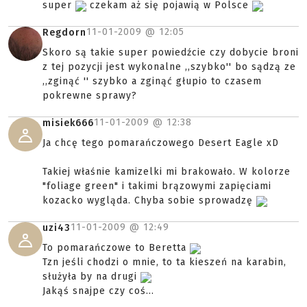
super
czekam aż się pojawią w Polsce
11-01-2009 @
12:05
Regdorn
Skoro są takie super powiedźcie czy dobycie broni
z tej pozycji jest wykonalne ,,szybko'' bo sądzą ze
,,zginąć '' szybko a zginąć głupio to czasem
pokrewne sprawy?
11-01-2009 @
12:38
misiek666
Ja chcę tego pomarańczowego Desert Eagle xD
Takiej właśnie kamizelki mi brakowało. W kolorze
"foliage green" i takimi brązowymi zapięciami
kozacko wygląda. Chyba sobie sprowadzę
11-01-2009 @
12:49
uzi43
To pomarańczowe to Beretta
Tzn jeśli chodzi o mnie, to ta kieszeń na karabin,
służyła by na drugi
Jakąś snajpe czy coś...