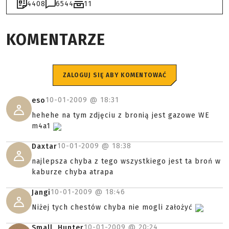
4408
6544
11
KOMENTARZE
ZALOGUJ SIĘ ABY KOMENTOWAĆ
10-01-2009 @
18:31
eso
hehehe na tym zdjęciu z bronią jest gazowe WE
m4a1
10-01-2009 @
18:38
Daxtar
najlepsza chyba z tego wszystkiego jest ta broń w
kaburze chyba atrapa
10-01-2009 @
18:46
Jangi
Niżej tych chestów chyba nie mogli założyć
10-01-2009 @
20:24
Small_Hunter