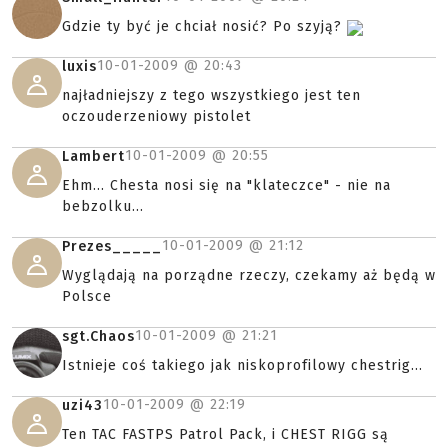
Gdzie ty być je chciał nosić? Po szyją?
10-01-2009 @
20:43
luxis
najładniejszy z tego wszystkiego jest ten
oczouderzeniowy pistolet
10-01-2009 @
20:55
Lambert
Ehm... Chesta nosi się na "klateczce" - nie na
bebzolku...
10-01-2009 @
21:12
Prezes_____
Wyglądają na porządne rzeczy, czekamy aż będą w
Polsce
10-01-2009 @
21:21
sgt.Chaos
Istnieje coś takiego jak niskoprofilowy chestrig...
10-01-2009 @
22:19
uzi43
Ten TAC FASTPS Patrol Pack, i CHEST RIGG są