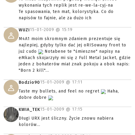
wykonania tych replik jest re-we-la-cyj-na
Te spasowania, ten mat, kolorystyka. Co do
napisów to fajnie, ale za dużo ich
15-01-2009 @
15:19
WUZI
M4A1 moim skromnym zdaniem prezentuje się
najlepiej, gdyby tylko dać jej oRISowany front to
już cudo
Notabene te "śmieszne" napisy na
eMkach skojarzyły mi się z Full Metal Jacket, gdzie
jeden z bohaterów miał znak pokoju a obok napis:
"Born 2 kill"...
15-01-2009 @
17:11
Bodzio90
Taste my bullets, and feel no regret
Haha,
dobre dobre
15-01-2009 @
17:15
KWIA_TEK
Długi URX jest śliczny. Życie znowu nabiera
kolorów...