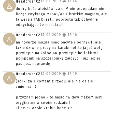
15-01-2009 @
17:44
HeadcrushCZ
dobry boże ateistów! za e-M nie przepadam nie
licząc zwykłego M16A1/A2 z krótkim magiem, ale
ta wersja TANK jest... poprostu tak ochydnie
odpychająca że masakra!!
15-01-2009 @
17:46
HeadcrushCZ
na hoverze można mieć pacyfe i born2kill ale
takie dziwne prozy na karabinie? to ja już wolę
przylepić na kolbę AK przylepić hellokitty i
pomponik na szczerbinkę założyć... już lepiej
pasuje... naprawdę
15-01-2009 @
17:49
HeadcrushCZ
(sorki za 3 koment z rzędu, ale nie da sie
zmieniać...)
przyznam jedno - to hasło "Widow maker" jest
oryginalne w swoim rodzaju:]
aż se na AKSie zrobie hehe xP