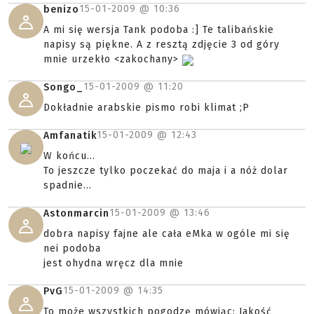
15-01-2009 @
10:36
benizo
A mi się wersja Tank podoba :] Te talibańskie
napisy są piękne. A z resztą zdjęcie 3 od góry
mnie urzekło <zakochany>
15-01-2009 @
11:20
Songo_
Dokładnie arabskie pismo robi klimat ;P
15-01-2009 @
12:43
Amfanatik
W końcu...
To jeszcze tylko poczekać do maja i a nóż dolar
spadnie...
15-01-2009 @
13:46
Astonmarcin
dobra napisy fajne ale cała eMka w ogóle mi się
nei podoba
jest ohydna wręcz dla mnie
15-01-2009 @
14:35
PvG
To może wszystkich pogodzę mówiąc: Jakość