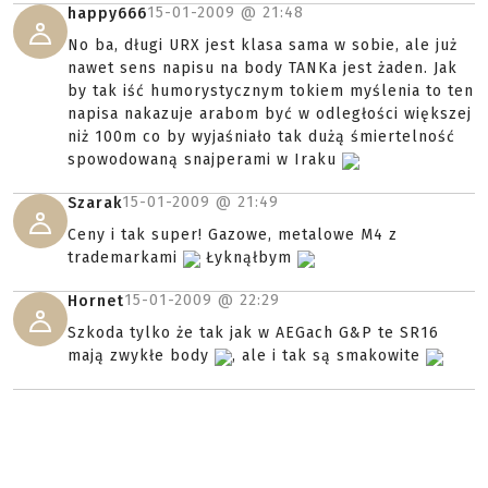
15-01-2009 @
21:48
happy666
No ba, długi URX jest klasa sama w sobie, ale już
nawet sens napisu na body TANKa jest żaden. Jak
by tak iść humorystycznym tokiem myślenia to ten
napisa nakazuje arabom być w odległości większej
niż 100m co by wyjaśniało tak dużą śmiertelność
spowodowaną snajperami w Iraku
15-01-2009 @
21:49
Szarak
Ceny i tak super! Gazowe, metalowe M4 z
trademarkami
Łyknąłbym
15-01-2009 @
22:29
Hornet
Szkoda tylko że tak jak w AEGach G&P te SR16
mają zwykłe body
, ale i tak są smakowite