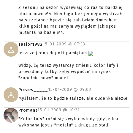
Z sezonu na sezon wydziwiają co raz to bardziej
obciachowe M4. Niedługo bez jednego wystrzału
na strzelance będzie się załatwiało śmiechem
kilku gości na raz samym wyglądem jakiegoś
mutanta na bazie M4.
15-01-2009 @
07:33
Tasior1982
Jeszcze jedno dopóki pamiętam
Widzę, żę teraz wystarczy zmienić kolor lufy i
prowadnicy kolby, żeby wypuścić na rynek
"zupełnie nowy" model.
15-01-2009 @
09:03
Prezes_____
Myślałem, że to będzie tańsze, ale cudeńka niezłe.
15-01-2009 @
10:21
Promant
"Kolor lufy" różni się zwykle wtedy, gdy jedna
wykonana jest z "metalu" a druga ze stali.