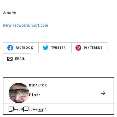
Źródło:
www.redwolfairsoft.com
FACEBOOK
TWITTER
PINTEREST
EMAIL
REDAKTOR
Piotr
4408
6544
11