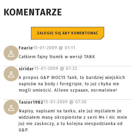
KOMENTARZE
ZALOGUJ SIĘ ABY KOMENTOWAĆ
15-01-2009 @
01:11
Fearie
Całkiem fajny tłumik w wersji TANK
15-01-2009 @
07:22
siridar
A propos G&P WOC15 Tank, to bardziej wiejskich
napisów na body i foregripie, to już chyba nie
mogli umieścić. Alleee szpaaan, normalniee!
15-01-2009 @
07:30
Tasior1982
Napisy, napisami na tanku, ale już myślałem że
widziałem masę okropieństw z serii M4 i nic mnie
już nie zaskoczy, a tu kolejna niespodzianka od
G&P.