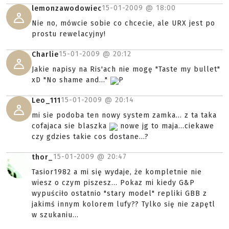
15-01-2009 @
18:00
lemonzawodowiec
Nie no, mówcie sobie co chcecie, ale URX jest po
prostu rewelacyjny!
15-01-2009 @
20:12
Charlie
Jakie napisy na Ris'ach nie mogę "Taste my bullet"
xD "No shame and..."
P
15-01-2009 @
20:14
Leo_111
mi sie podoba ten nowy system zamka... z ta taka
cofajaca sie blaszka
nowe jg to maja...ciekawe
czy gdzies takie cos dostane...?
15-01-2009 @
20:47
thor_
Tasior1982 a mi się wydaje, że kompletnie nie
wiesz o czym piszesz... Pokaz mi kiedy G&P
wypuściło ostatnio "stary model" repliki GBB z
jakimś innym kolorem lufy?? Tylko się nie zapętl
w szukaniu...