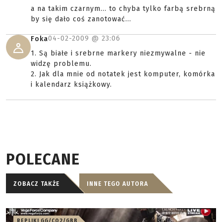
a na takim czarnym... to chyba tylko farbą srebrną
by się dało coś zanotować...
04-02-2009 @
23:06
Foka
1. Są białe i srebrne markery niezmywalne - nie
widzę problemu.
2. Jak dla mnie od notatek jest komputer, komórka
i kalendarz książkowy.
POLECANE
ZOBACZ TAKŻE
INNE TEGO AUTORA
REPLIKI GG/CO2/GBB