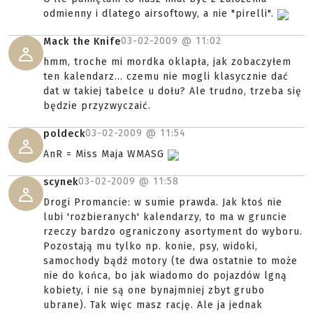
odmienny i dlatego airsoftowy, a nie "pirelli".
03-02-2009 @
11:02
Mack the Knife
hmm, troche mi mordka oklapła, jak zobaczyłem
ten kalendarz... czemu nie mogli klasycznie dać
dat w takiej tabelce u dołu? Ale trudno, trzeba się
będzie przyzwyczaić.
03-02-2009 @
11:54
poldeck
AnR = Miss Maja WMASG
03-02-2009 @
11:58
scynek
Drogi Promancie: w sumie prawda. Jak ktoś nie
lubi 'rozbieranych' kalendarzy, to ma w gruncie
rzeczy bardzo ograniczony asortyment do wyboru.
Pozostają mu tylko np. konie, psy, widoki,
samochody bądź motory (te dwa ostatnie to może
nie do końca, bo jak wiadomo do pojazdów lgną
kobiety, i nie są one bynajmniej zbyt grubo
ubrane). Tak więc masz rację. Ale ja jednak