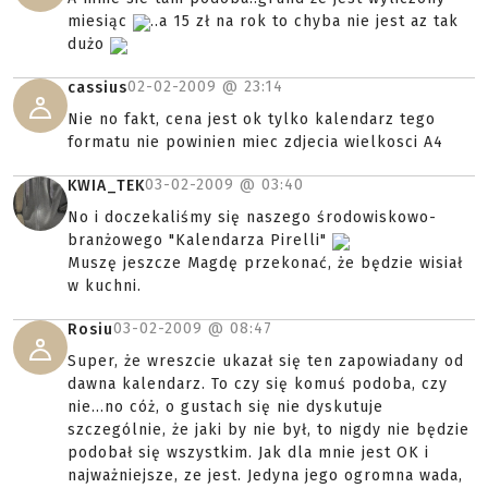
miesiąc
..a 15 zł na rok to chyba nie jest az tak
dużo
02-02-2009 @
23:14
cassius
Nie no fakt, cena jest ok tylko kalendarz tego
formatu nie powinien miec zdjecia wielkosci A4
03-02-2009 @
03:40
KWIA_TEK
No i doczekaliśmy się naszego środowiskowo-
branżowego "Kalendarza Pirelli"
Muszę jeszcze Magdę przekonać, że będzie wisiał
w kuchni.
03-02-2009 @
08:47
Rosiu
Super, że wreszcie ukazał się ten zapowiadany od
dawna kalendarz. To czy się komuś podoba, czy
nie...no cóż, o gustach się nie dyskutuje
szczególnie, że jaki by nie był, to nigdy nie będzie
podobał się wszystkim. Jak dla mnie jest OK i
najważniejsze, ze jest. Jedyna jego ogromna wada,