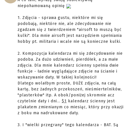
niepohamowaną opinię
1. Zdjęcia - sprawa gustu, niektóre mi się
podobają, niektóre nie, ale zdecydowanie nie
zgadzam się z twierdzeniem "airsoft to muszą być
kulki". Dla mnie airsoft jest narzędziem spełniania
hobby pt. militaria i wcale nie są konieczne kulki.
2. Kompozycja kalendarza mi się zdecydowanie nie
podoba. Za dużo udziwnień, pierdółek, a za małe
zdjęcia. Dla mnie kalendarz ścienny spełnia dwie
funkcje - ładnie wyglądające zdjęcie na ścianie i
wskazywanie daty. W takiej kolejności!
Dlatego wolałbym proste, DUŻE zdjęcia, na całą
kartę, bez żadnych przekoszeń, nieśmiertelników,
"plasterków" itp. A obok/poniżej skromnie acz
czytelnie daty i dni...
$1
kalendarz ścienny jest
plakatem zmienianym co miesiąc, który przy okazji
z boku ma nadrukowane daty.
3. I "wielki przegrany" tego kalendarza - BAT. Są