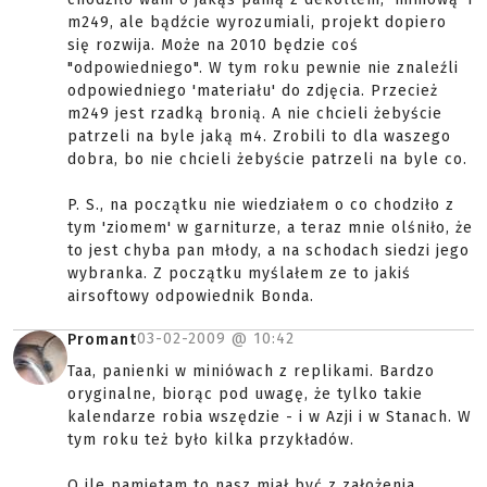
m249, ale bądźcie wyrozumiali, projekt dopiero
się rozwija. Może na 2010 będzie coś
"odpowiedniego". W tym roku pewnie nie znaleźli
odpowiedniego 'materiału' do zdjęcia. Przecież
m249 jest rzadką bronią. A nie chcieli żebyście
patrzeli na byle jaką m4. Zrobili to dla waszego
dobra, bo nie chcieli żebyście patrzeli na byle co.
P. S., na początku nie wiedziałem o co chodziło z
tym 'ziomem' w garniturze, a teraz mnie olśniło, że
to jest chyba pan młody, a na schodach siedzi jego
wybranka. Z początku myślałem ze to jakiś
airsoftowy odpowiednik Bonda.
03-02-2009 @
10:42
Promant
Taa, panienki w miniówach z replikami. Bardzo
oryginalne, biorąc pod uwagę, że tylko takie
kalendarze robia wszędzie - i w Azji i w Stanach. W
tym roku też było kilka przykładów.
O ile pamiętam to nasz miał być z założenia