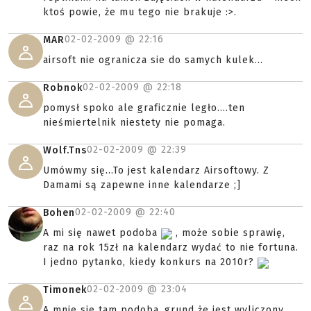
ktoś powie, że mu tego nie brakuje :>.
02-02-2009 @
22:16
MAR
airsoft nie ogranicza sie do samych kulek...
02-02-2009 @
22:18
Robnok
pomysł spoko ale graficznie legło....ten
nieśmiertelnik niestety nie pomaga.
02-02-2009 @
22:39
Wolf.Tns
Umówmy się...To jest kalendarz Airsoftowy. Z
Damami są zapewne inne kalendarze ;]
02-02-2009 @
22:40
Bohen
A mi się nawet podoba
, może sobie sprawię,
raz na rok 15zł na kalendarz wydać to nie fortuna.
I jedno pytanko, kiedy konkurs na 2010r?
02-02-2009 @
23:04
Timonek
A mnie sie tam podoba..grund że jest wyliczony