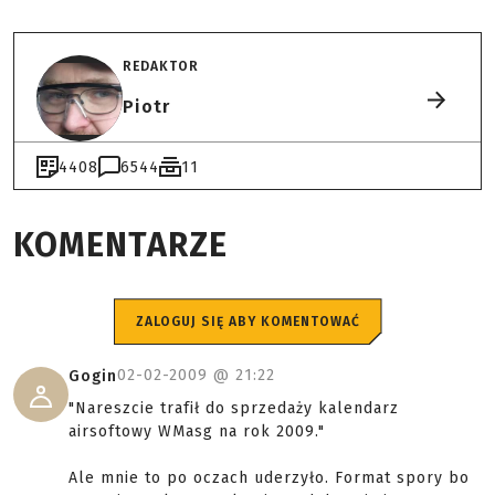
REDAKTOR
Piotr
4408
6544
11
KOMENTARZE
ZALOGUJ SIĘ ABY KOMENTOWAĆ
02-02-2009 @
21:22
Gogin
"Nareszcie trafił do sprzedaży kalendarz
airsoftowy WMasg na rok 2009."
Ale mnie to po oczach uderzyło. Format spory bo