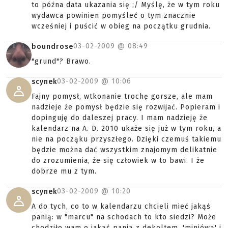
to późna data ukazania się ;/ Myślę, że w tym roku
wydawca powinien pomyśleć o tym znacznie
wcześniej i puścić w obieg na początku grudnia.
03-02-2009 @
08:49
boundrose
"grund"? Brawo.
03-02-2009 @
10:06
scynek
Fajny pomysł, wtkonanie trochę gorsze, ale mam
nadzieje że pomysł będzie się rozwijać. Popieram i
dopinguję do daleszej pracy. I mam nadzieję że
kalendarz na A. D. 2010 ukaże się już w tym roku, a
nie na począku przyszłego. Dzięki czemuś takiemu
będzie można dać wszystkim znajomym delikatnie
do zrozumienia, że się człowiek w to bawi. I że
dobrze mu z tym.
03-02-2009 @
10:20
scynek
A do tych, co to w kalendarzu chcieli mieć jakąś
panią: w "marcu" na schodach to kto siedzi? Może
chodziło wam o jakąś panią z dekoltem, 'miniówą' i