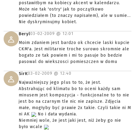
postawiłbym na kobiecy akcent w kalendarzu.
Może nie tak 'ostry' jak to początkowo
powiedziałem (to znaczy napisałem), ale w sumie...
Nie dyskryminujmy kobiet.
03-02-2009 @
12:01
Beryl
Moim zdaniem jest bardzo ok chcecie laski kupcie
CKM'a. Jest militarnie troche surowo skromnie ale
bogato ze tak powiem i mi to pasuje bo bedzie
pasowal do wiekszosci pomieszczen w domu
03-02-2009 @
12:40
SirK
Najważniejszy jego plus to to, że jest.
Abstrahując od klimatu bo to oceni każdy sam
minusem jest kompozycja - funkcjonalne to to nie
jest bo na czarnym tle nic nie zapisze. Zdjęcia
małe, mogłyby być prawie 2x takie. Czyli takie ni M
ni AK
No i data wydania.
Niemniej wole, że jest jaki jest, niż żeby go nie
było wcale