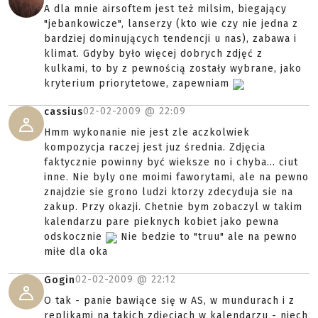
A dla mnie airsoftem jest też milsim, biegający
"jebankowicze", lanserzy (kto wie czy nie jedna z
bardziej dominujących tendencji u nas), zabawa i
klimat. Gdyby było więcej dobrych zdjęć z
kulkami, to by z pewnością zostały wybrane, jako
kryterium priorytetowe, zapewniam
02-02-2009 @
22:09
cassius
Hmm wykonanie nie jest zle aczkolwiek
kompozycja raczej jest juz średnia. Zdjęcia
faktycznie powinny być wieksze no i chyba... ciut
inne. Nie byly one moimi faworytami, ale na pewno
znajdzie sie grono ludzi ktorzy zdecyduja sie na
zakup. Przy okazji. Chetnie bym zobaczyl w takim
kalendarzu pare pieknych kobiet jako pewna
odskocznie
Nie bedzie to "truu" ale na pewno
miłe dla oka
02-02-2009 @
22:12
Gogin
O tak - panie bawiące się w AS, w mundurach i z
replikami na takich zdjęciach w kalendarzu - niech