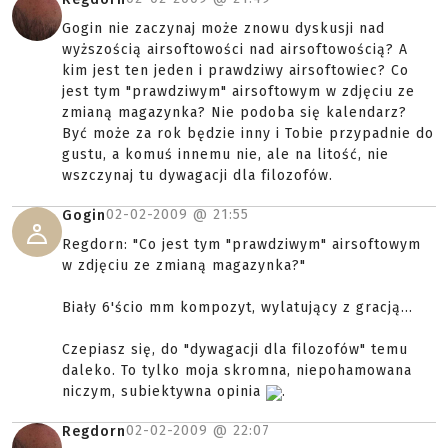
Gogin nie zaczynaj może znowu dyskusji nad
wyższością airsoftowości nad airsoftowością? A
kim jest ten jeden i prawdziwy airsoftowiec? Co
jest tym "prawdziwym" airsoftowym w zdjęciu ze
zmianą magazynka? Nie podoba się kalendarz?
Być może za rok będzie inny i Tobie przypadnie do
gustu, a komuś innemu nie, ale na litość, nie
wszczynaj tu dywagacji dla filozofów.
02-02-2009 @
21:55
Gogin
Regdorn: "Co jest tym "prawdziwym" airsoftowym
w zdjęciu ze zmianą magazynka?"
Biały 6'ścio mm kompozyt, wylatujący z gracją...
Czepiasz się, do "dywagacji dla filozofów" temu
daleko. To tylko moja skromna, niepohamowana
niczym, subiektywna opinia
.
02-02-2009 @
22:07
Regdorn