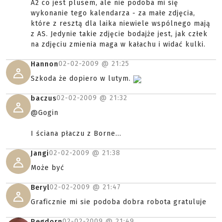
A2 co jest plusem, ale nie podoba mi się
wykonanie tego kalendarza - za małe zdjęcia,
które z resztą dla laika niewiele wspólnego mają
z AS. Jedynie takie zdjęcie bodajże jest, jak człek
na zdjęciu zmienia maga w kałachu i widać kulki.
02-02-2009 @
21:25
Hannon
Szkoda że dopiero w lutym.
02-02-2009 @
21:32
baczus
@Gogin
I ściana płaczu z Borne...
02-02-2009 @
21:38
Jangi
Może być
02-02-2009 @
21:47
Beryl
Graficznie mi sie podoba dobra robota gratuluje
02-02-2009 @
21:49
Regdorn