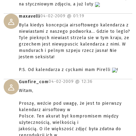
na styczniowym zdjęciu, a już luty
04-02-2009 @
01:19
maxavelli
Byla kiedys koncepcja airsoftowego kalendarza z
niewiastami z naszego podworka... Gdzie to leglo?
Tyle pieknych niewiast strzela sie w tym kraju, ze
grzechem jest niewypuscic kalendarza z nimi. W
mundurach i pelnym szpeju rzecz jasna! Nie
jestem seksista!
P.S. Od kalendarza z cyckami mam Pirelli
!
04-02-2009 @
12:36
Gunfire_com
Witam,
Proszę, weźcie pod uwagę, że jest to pierwszy
kalendarz airsoftowy w
Polsce. Ten akurat był kompromisem między
użytecznością, wielkością i
jakością. O ile większość zdjęć była zdatna do
reprodukcji ich w