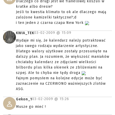
Dlaczego co drugi jest we flanelowej koszuli w
kratke albo dresie?
Jeśli to kwestia klimato to ok ale dlaczego mają
zalożone kamizelki taktyczne?;d
i ten jeden z czarna czapa New York
03-02-2009 @
15:09
KWIA_TEK
Wydaje mi się, że kalendarz należy potraktować
jako swego rodzaju wydarzenie artystyczne.
Dlatego walory użytkowe zostały przesunięte na
dalszy plan. Ja rozumiem, że większość maniaków
chciałaby kalendarz ze zdjęciami wielkości
bilbordu plus kilka okienek ze zbliżeniami na
szpej. Ale to chyba nie tędy droga
Fajnym pomysłem na kolejne edycje może być
zaznaczenie na CZERWONO ważniejszych zlotów
ASG.
03-02-2009 @
15:26
Gekon_1
Musze go mieć !