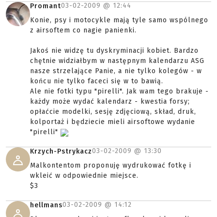
03-02-2009 @
12:44
Promant
Konie, psy i motocykle mają tyle samo wspólnego
z airsoftem co nagie panienki.
Jakoś nie widzę tu dyskryminacji kobiet. Bardzo
chętnie widziałbym w następnym kalendarzu ASG
nasze strzelające Panie, a nie tylko kolegów - w
końcu nie tylko faceci się w to bawią.
Ale nie fotki typu "pirelli". Jak wam tego brakuje -
każdy może wydać kalendarz - kwestia forsy;
opłaćcie modelki, sesję zdjęciową, skład, druk,
kolportaż i będziecie mieli airsoftowe wydanie
"pirelli"
03-02-2009 @
13:30
Krzych-Pstrykacz
Malkontentom proponuję wydrukować fotkę i
wkleić w odpowiednie miejsce.
$3
03-02-2009 @
14:12
hellmans