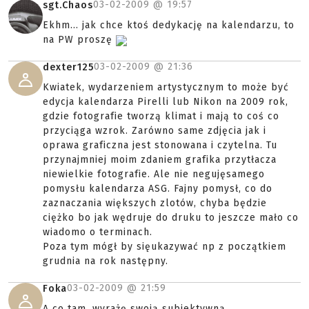
03-02-2009 @
19:57
sgt.Chaos
Ekhm... jak chce ktoś dedykację na kalendarzu, to
na PW proszę
03-02-2009 @
21:36
dexter125
Kwiatek, wydarzeniem artystycznym to może być
edycja kalendarza Pirelli lub Nikon na 2009 rok,
gdzie fotografie tworzą klimat i mają to coś co
przyciąga wzrok. Zarówno same zdjęcia jak i
oprawa graficzna jest stonowana i czytelna. Tu
przynajmniej moim zdaniem grafika przytłacza
niewielkie fotografie. Ale nie negujęsamego
pomysłu kalendarza ASG. Fajny pomysł, co do
zaznaczania większych zlotów, chyba będzie
ciężko bo jak wędruje do druku to jeszcze mało co
wiadomo o terminach.
Poza tym mógł by sięukazywać np z początkiem
grudnia na rok następny.
03-02-2009 @
21:59
Foka
A co tam, wyrażę swoją subiektywną