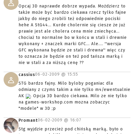
Opcaj 3D naprawde dobrze wypada. Moździerz to
także może być bardzo ciekawa rzecz tylko fajne
jakby do niego zrobili też odpowiednie pociski
hehe A StG44... Kurde cholernie się ciesze że już
prawie jest ale cholera cena mnie zniechęca...
chociaż to normalne bo w końcu w stali i drewnie
wykonany + znaczek marki GFC... Ale.... ''wersja
GFC wykonana będzie ze stali i drewna'' więc czy
to oznacza że będzie on też pod tańsza marką i
nie w stali a za niższą cenę ??
06-02-2009 @
15:55
cassius
STG bardzo fajny. Milo byloby poganiac dla
odmiany z czyms takim a nie tylko m4/ewentualnie
AK
. Opcja 3D bardzo ciekawa. Milo ze nie tylko
na games-workshop.com mozna zobaczyc
"modele" w 3D ;p
06-02-2009 @
16:07
Promant
Stg wyjdzie przecież pod chińską marką, było o