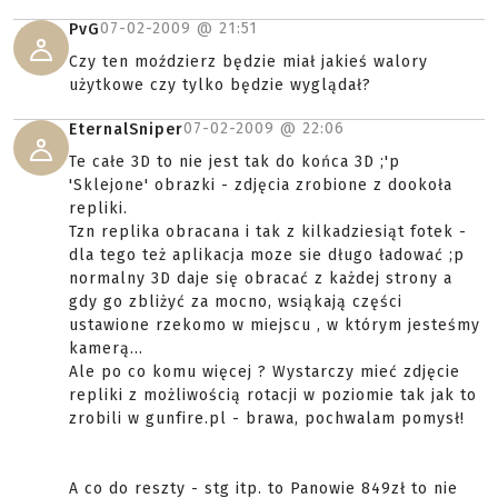
07-02-2009 @
21:51
PvG
Czy ten moździerz będzie miał jakieś walory
użytkowe czy tylko będzie wyglądał?
07-02-2009 @
22:06
EternalSniper
Te całe 3D to nie jest tak do końca 3D ;'p
'Sklejone' obrazki - zdjęcia zrobione z dookoła
repliki.
Tzn replika obracana i tak z kilkadziesiąt fotek -
dla tego też aplikacja moze sie długo ładować ;p
normalny 3D daje się obracać z każdej strony a
gdy go zbliżyć za mocno, wsiąkają części
ustawione rzekomo w miejscu , w którym jesteśmy
kamerą...
Ale po co komu więcej ? Wystarczy mieć zdjęcie
repliki z możliwością rotacji w poziomie tak jak to
zrobili w gunfire.pl - brawa, pochwalam pomysł!
A co do reszty - stg itp. to Panowie 849zł to nie