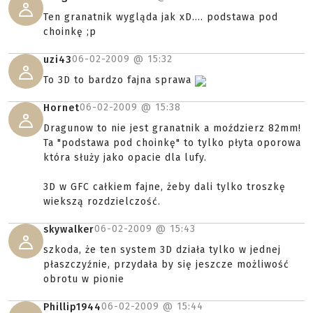
Ten granatnik wygląda jak xD.... podstawa pod
choinkę ;p
06-02-2009 @
15:32
uzi43
To 3D to bardzo fajna sprawa
06-02-2009 @
15:38
Hornet
Dragunow to nie jest granatnik a moździerz 82mm!
Ta "podstawa pod choinkę" to tylko płyta oporowa
która służy jako opacie dla lufy.
3D w GFC całkiem fajne, żeby dali tylko troszkę
wiekszą rozdzielczość.
06-02-2009 @
15:43
skywalker
szkoda, że ten system 3D działa tylko w jednej
płaszczyźnie, przydała by się jeszcze możliwość
obrotu w pionie
06-02-2009 @
15:44
Phillip1944