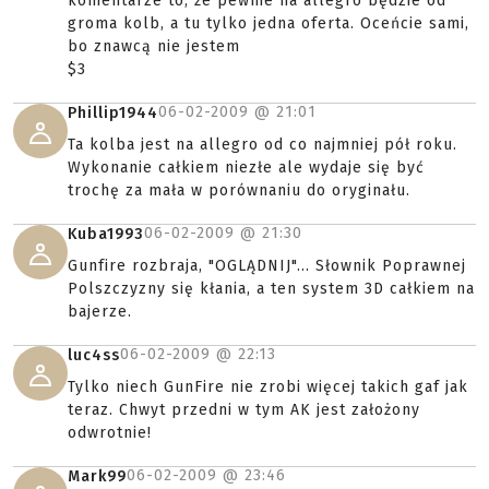
komentarze to, że pewnie na allegro będzie od
groma kolb, a tu tylko jedna oferta. Oceńcie sami,
bo znawcą nie jestem
$3
06-02-2009 @
21:01
Phillip1944
Ta kolba jest na allegro od co najmniej pół roku.
Wykonanie całkiem niezłe ale wydaje się być
trochę za mała w porównaniu do oryginału.
06-02-2009 @
21:30
Kuba1993
Gunfire rozbraja, "OGLĄDNIJ"... Słownik Poprawnej
Polszczyzny się kłania, a ten system 3D całkiem na
bajerze.
06-02-2009 @
22:13
luc4ss
Tylko niech GunFire nie zrobi więcej takich gaf jak
teraz. Chwyt przedni w tym AK jest założony
odwrotnie!
06-02-2009 @
23:46
Mark99