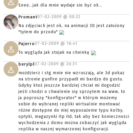
Eeee...jak dla mnie wydaje sie być ok...
07-02-2009 @
00:22
Promant
Na zdjęciach jest ok, na animacji 3D jest założony
"tyłem do przodu"
07-02-2009 @
16:41
Pajerro
To wygląda jak stojak na choinkę
07-02-2009 @
20:31
berylpl
moździerz i stg mnie nie wzruszają, ale 3d pokaz
na stronie gunfire przypadł mi bardzo do gustu.
Gdyby ktoś jeszcze bardziej chciał mi dogodzić
jeśli chodzi o chwalenie się sprzętem na www, to
ja poproszę "konfigurator" w którym możemy
sobie do wybranej repliki wirtualnie montować
różne dostępne do niej wyposażenie typu kolby,
optyki, magazynki itp itd, tak aby bez konieczności
wychodzenia z domu można zobaczyć jak wygląda
replika w naszej wymarzonej konfiguracji.