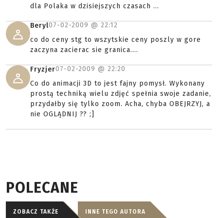
dla Polaka w dzisiejszych czasach ...
07-02-2009 @
22:12
Beryl
co do ceny stg to wszytskie ceny poszly w gore
zaczyna zacierac sie granica....
07-02-2009 @
22:20
Fryzjer
Co do animacji 3D to jest fajny pomysł. Wykonany
prostą techniką wielu zdjęć spełnia swoje zadanie,
przydałby się tylko zoom. Acha, chyba OBEJRZYJ, a
nie OGLĄDNIJ ?? ;]
POLECANE
ZOBACZ TAKŻE
INNE TEGO AUTORA