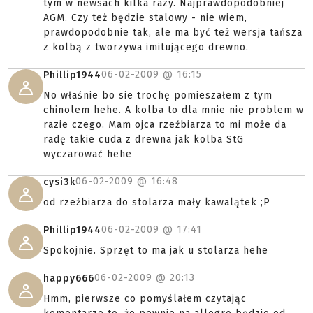
tym w newsach kilka razy. Najprawdopodobniej
AGM. Czy też będzie stalowy - nie wiem,
prawdopodobnie tak, ale ma być też wersja tańsza
z kolbą z tworzywa imitującego drewno.
06-02-2009 @
16:15
Phillip1944
No właśnie bo sie trochę pomieszałem z tym
chinolem hehe. A kolba to dla mnie nie problem w
razie czego. Mam ojca rzeźbiarza to mi może da
radę takie cuda z drewna jak kolba StG
wyczarować hehe
06-02-2009 @
16:48
cysi3k
od rzeźbiarza do stolarza mały kawalątek ;P
06-02-2009 @
17:41
Phillip1944
Spokojnie. Sprzęt to ma jak u stolarza hehe
06-02-2009 @
20:13
happy666
Hmm, pierwsze co pomyślałem czytając