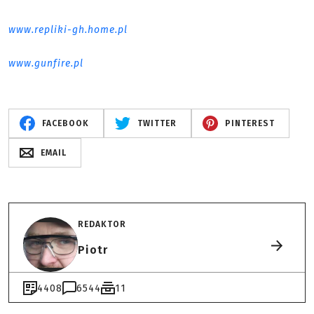
www.repliki-gh.home.pl
www.gunfire.pl
FACEBOOK
TWITTER
PINTEREST
EMAIL
REDAKTOR
Piotr
4408
6544
11