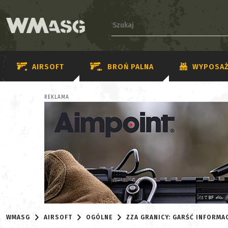
AIRSOFT
BROŃ PALNA
WYPOSAŻ
REKLAMA
WMASG
AIRSOFT
OGÓLNE
ZZA GRANICY: GARŚĆ INFORMACJ