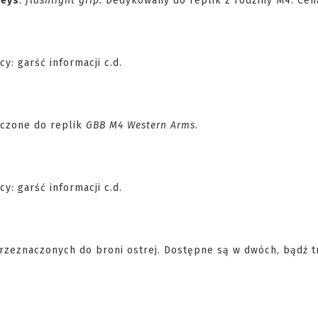
eys
:
flashlight grip.
Dedykowany do replik z rodziny M4. Cen
aczone do replik
GBB M4 Western Arms
.
przeznaczonych do broni ostrej. Dostępne są w dwóch, bądź t