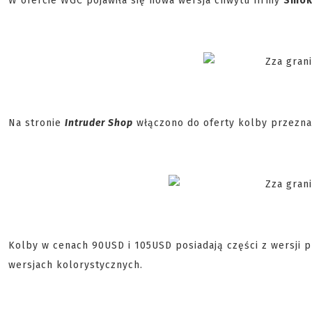
W ofercie WGC pojawiła się nowa wersja chwytu firmy
Smok
Na stronie
Intruder Shop
włączono do oferty kolby przezn
Kolby w cenach 90USD i 105USD posiadają części z wersji 
wersjach kolorystycznych.