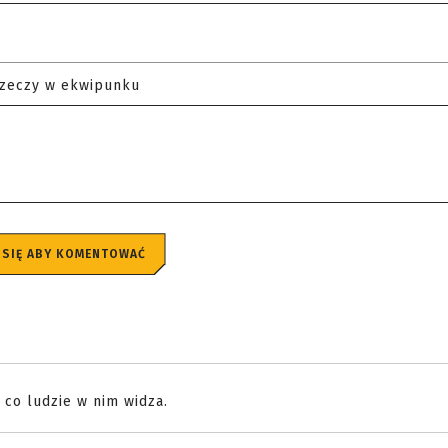
rzeczy w ekwipunku
 SIĘ ABY KOMENTOWAĆ
 co ludzie w nim widza.