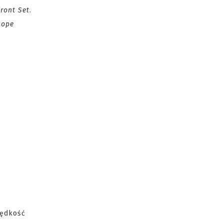
Front Set
.
cope
rędkość