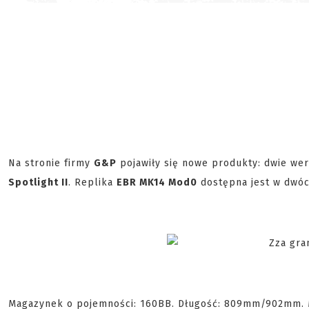
Na stronie firmy
G&P
pojawiły się nowe produkty: dwie wer
Spotlight II
. Replika
EBR MK14 Mod0
dostępna jest w dwóch
Magazynek o pojemności: 160BB. Długość: 809mm/902mm. Ma