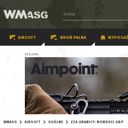
AIRSOFT
BROŃ PALNA
WYPOSAŻ
REKLAMA
WMASG
AIRSOFT
OGÓLNE
ZZA GRANICY: NOWOŚCI G&P