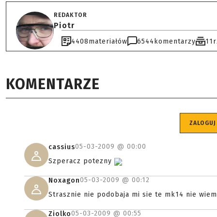
REDAKTOR
Piotr
4408
materiałów
6544
komentarzy
11
KOMENTARZE
ZALOGUJ
05-03-2009 @
00:00
cassius
Szperacz potezny
05-03-2009 @
00:12
Noxagon
Strasznie nie podobaja mi sie te mk14 nie wiem
05-03-2009 @
00:55
Ziolko