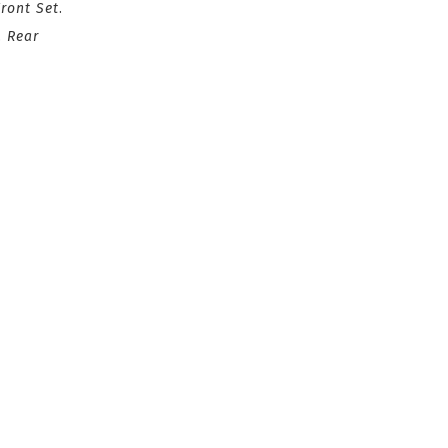
Front Set
.
.
Rear