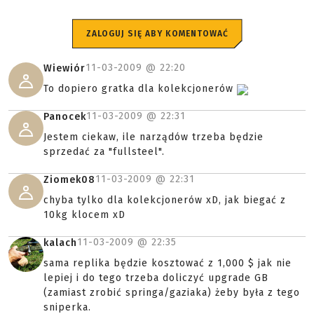
ZALOGUJ SIĘ ABY KOMENTOWAĆ
11-03-2009 @
22:20
Wiewiór
To dopiero gratka dla kolekcjonerów
11-03-2009 @
22:31
Panocek
Jestem ciekaw, ile narządów trzeba będzie
sprzedać za "fullsteel".
11-03-2009 @
22:31
Ziomek08
chyba tylko dla kolekcjonerów xD, jak biegać z
10kg klocem xD
11-03-2009 @
22:35
kalach
sama replika będzie kosztować z 1,000 $ jak nie
lepiej i do tego trzeba doliczyć upgrade GB
(zamiast zrobić springa/gaziaka) żeby była z tego
sniperka.