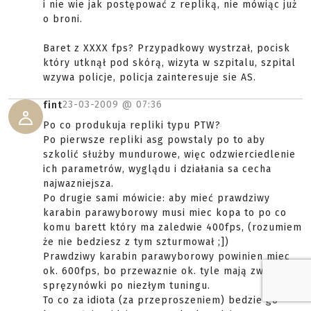
i nie wie jak postępować z repliką, nie mówiąc już
o broni.
Baret z XXXX fps? Przypadkowy wystrzał, pocisk
który utknął pod skórą, wizyta w szpitalu, szpital
wzywa policje, policja zainteresuje sie AS.
23-03-2009 @
07:36
fint
Po co produkuja repliki typu PTW?
Po pierwsze repliki asg powstaly po to aby
szkolić służby mundurowe, więc odzwierciedlenie
ich parametrów, wyglądu i działania sa cecha
najwazniejsza.
Po drugie sami mówicie: aby mieć prawdziwy
karabin parawyborowy musi miec kopa to po co
komu barett który ma zaledwie 400fps, (rozumiem
że nie bedziesz z tym szturmował ;])
Prawdziwy karabin parawyborowy powinien miec
ok. 600fps, bo przewaznie ok. tyle mają zwykłe
spręzynówki po niezłym tuningu.
To co za idiota (za przeproszeniem) bedzie go