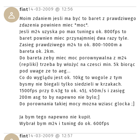
14-03-2009 @
12:56
fint
Moim zdaniem jesli ma być to baret z prawdziwego
zdazenia powinien miec "moc".
Jesli m24 uzyska po max tuningu ok. 800fps to
baret pownien miec przynajmniej dwa razy tyle.
Zasieg prawdziwego m24 to ok. 800-1000m a
bareta ok. 2km.
Do bareta zeby miec moc porownywalna z m24
(repliki) trzeba by włożyć na czesci min. 5k biorąc
pod uwage ze to aeg...
Co do wyglądu jest ok. 10kg to wogole z tym
bysmy nie biegali tylko siedzieli w krzakach.
1500fps przy 0.43g to ok. 45J, 450m/s i zasięg
200m asg to by napewno nie bylo;]
Do porownania takiej mocy mozna wziasc glocka ;]
Ja bym tego napewno nie kupił.
Wybrał bym m24 i tuning do ok. 600fps
14-03-2009 @
12:57
fint