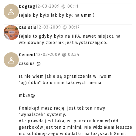
12-03-2009 @
00:11
Dogtag
Fajnie by było jak by był na 8mm:)
12-03-2009 @
00:17
xasistis
Fajnie to gdyby było na HPA. nawet miejsca na
wbudowany zbiornik jest wystarczająco..
12-03-2009 @
03:34
Cement
cassius @
Ja nie wiem jakie są ograniczenia w Twoim
"ogródku" bo u mnie takowych niema
mk29@
Poniekąd masz rację, jest też ten nowy
"wynalazek" systemy.
Ale prawda jest taka, że pancernikiem wśród
gearboxów jest ten z minimi. Nie widziałem jeszcze
nic solidniejszego w dodatku na łożyskach 8mm.