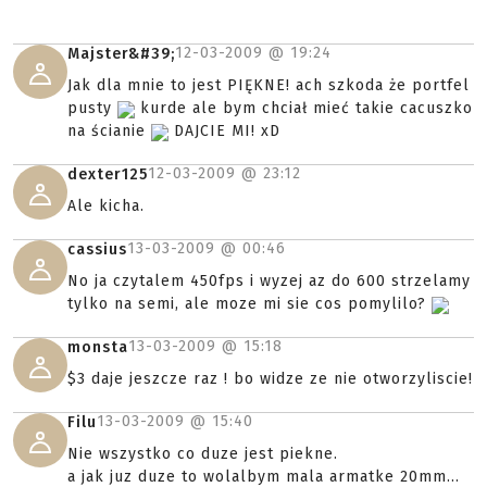
12-03-2009 @
19:24
Majster&#39;
Jak dla mnie to jest PIĘKNE! ach szkoda że portfel
pusty
kurde ale bym chciał mieć takie cacuszko
na ścianie
DAJCIE MI! xD
12-03-2009 @
23:12
dexter125
Ale kicha.
13-03-2009 @
00:46
cassius
No ja czytalem 450fps i wyzej az do 600 strzelamy
tylko na semi, ale moze mi sie cos pomylilo?
13-03-2009 @
15:18
monsta
$3 daje jeszcze raz ! bo widze ze nie otworzyliscie!
13-03-2009 @
15:40
Filu
Nie wszystko co duze jest piekne.
a jak juz duze to wolalbym mala armatke 20mm...