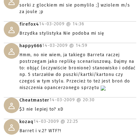
sorki z glockiem mi sie pomylilo ;] wziolem m/s
za joule ;p
14-03-2009 @
14:36
firefox4
Brzydka stylistyka Nie podoba mi się
14-03-2009 @
14:59
happy666
Hmm, no nie wiem, ja takiego Barreta raczej
postrzegam jako replikę scenariuszową. Dajmy na
to: objąć (oczywiście bronione) stanowisko i oddać
np. 5 starzałów do puszki/kartki/kartonu czy
czegoś w tym stylu. Przecież to też jest broń do
niszczenia opancerzonego sprzętu
14-03-2009 @
20:30
Cheatmaster
$3 nie lepiej to? xD
14-03-2009 @
22:25
kozaq
Barret i v.2? WTF?!