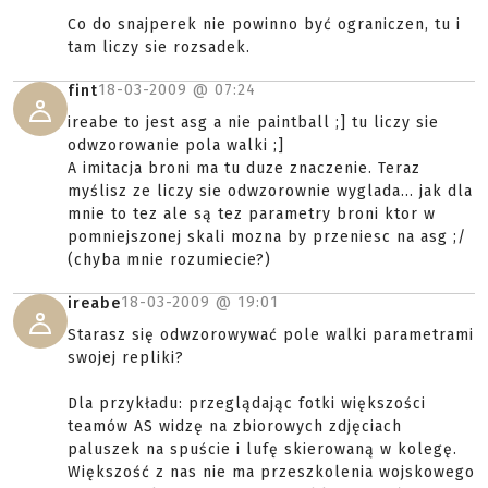
Co do snajperek nie powinno być ograniczen, tu i
tam liczy sie rozsadek.
18-03-2009 @
07:24
fint
ireabe to jest asg a nie paintball ;] tu liczy sie
odwzorowanie pola walki ;]
A imitacja broni ma tu duze znaczenie. Teraz
myślisz ze liczy sie odwzorownie wyglada... jak dla
mnie to tez ale są tez parametry broni ktor w
pomniejszonej skali mozna by przeniesc na asg ;/
(chyba mnie rozumiecie?)
18-03-2009 @
19:01
ireabe
Starasz się odwzorowywać pole walki parametrami
swojej repliki?
Dla przykładu: przeglądając fotki większości
teamów AS widzę na zbiorowych zdjęciach
paluszek na spuście i lufę skierowaną w kolegę.
Większość z nas nie ma przeszkolenia wojskowego