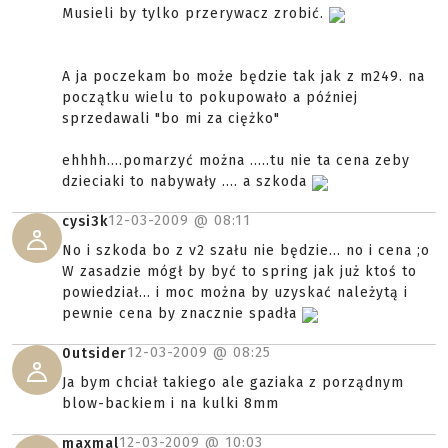
Musieli by tylko przerywacz zrobić.
A ja poczekam bo może będzie tak jak z m249. na
początku wielu to pokupowało a później
sprzedawali "bo mi za ciężko"
ehhhh....pomarzyć można .....tu nie ta cena zeby
dzieciaki to nabywały .... a szkoda
12-03-2009 @
08:11
cysi3k
No i szkoda bo z v2 szału nie będzie... no i cena ;o
W zasadzie mógł by być to spring jak już ktoś to
powiedział... i moc można by uzyskać należytą i
pewnie cena by znacznie spadła
12-03-2009 @
08:25
0utsider
Ja bym chciał takiego ale gaziaka z porządnym
blow-backiem i na kulki 8mm
12-03-2009 @
10:03
maxmal