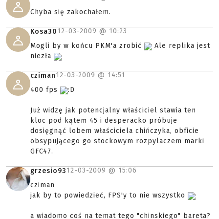
Chyba się zakochałem.
12-03-2009 @
10:23
Kosa30
Mogli by w końcu PKM'a zrobić
Ale replika jest
niezła
12-03-2009 @
14:51
cziman
400 fps
:D
Już widzę jak potencjalny właściciel stawia ten
kloc pod kątem 45 i desperacko próbuje
dosięgnąć lobem właściciela chińczyka, obficie
obsypującego go stockowym rozpylaczem marki
GFC47.
12-03-2009 @
15:06
grzesio93
cziman
jak by to powiedzieć, FPS'y to nie wszystko
a wiadomo coś na temat tego "chinskiego" bareta?