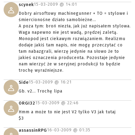
15-03-2009 @
14:01
scynek
Dobry airsoftowy machinegunner + TO = stylowe i
śmiercionośne działo samobieżne...
A poza tym: broń niezła, jak już napisałem stylowa.
Waga napewno nie jest wadą, prędzej zaletą.
Monopod jest ciekawym rozwiązaniem. Realizmu
dodaje jakiś tam napis, nie mogę przeczytać co
tam nabazgrali, wierzę jedynie na słowo że to
jakieś oznaczenia producenta. Pozostaje jedynie
nam wierzyć że w seryjnej produkcji to będzie
trochę wyraźniejsze.
15-03-2009 @
16:21
Side
Gb. v2... Trochę lipa
15-03-2009 @
22:46
ORGI32
Hmm a może to nie jest V2 tylko V3 jak tutaj
$3
16-03-2009 @
01:35
assassinRPG