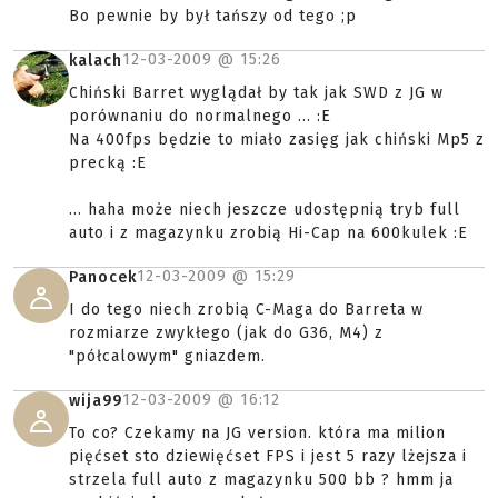
Bo pewnie by był tańszy od tego ;p
12-03-2009 @
15:26
kalach
Chiński Barret wyglądał by tak jak SWD z JG w
porównaniu do normalnego ... :E
Na 400fps będzie to miało zasięg jak chiński Mp5 z
precką :E
... haha może niech jeszcze udostępnią tryb full
auto i z magazynku zrobią Hi-Cap na 600kulek :E
12-03-2009 @
15:29
Panocek
I do tego niech zrobią C-Maga do Barreta w
rozmiarze zwykłego (jak do G36, M4) z
"półcalowym" gniazdem.
12-03-2009 @
16:12
wija99
To co? Czekamy na JG version. która ma milion
pięćset sto dziewięćset FPS i jest 5 razy lżejsza i
strzela full auto z magazynku 500 bb ? hmm ja