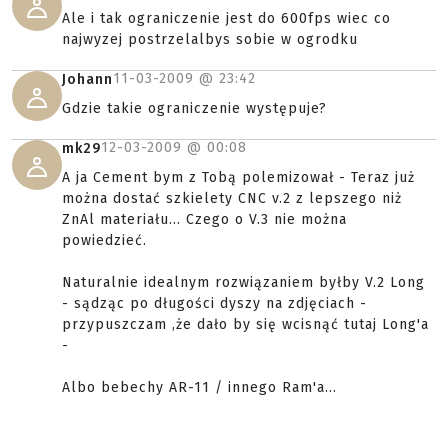
Ale i tak ograniczenie jest do 600fps wiec co
najwyzej postrzelalbys sobie w ogrodku
11-03-2009 @
23:42
Johann
Gdzie takie ograniczenie występuje?
12-03-2009 @
00:08
mk29
A ja Cement bym z Tobą polemizował - Teraz już
można dostać szkielety CNC v.2 z lepszego niż
ZnAl materiału... Czego o V.3 nie można
powiedzieć.
Naturalnie idealnym rozwiązaniem byłby V.2 Long
- sądząc po długości dyszy na zdjęciach -
przypuszczam ,że dało by się wcisnąć tutaj Long'a
-
Albo bebechy AR-11 / innego Ram'a...