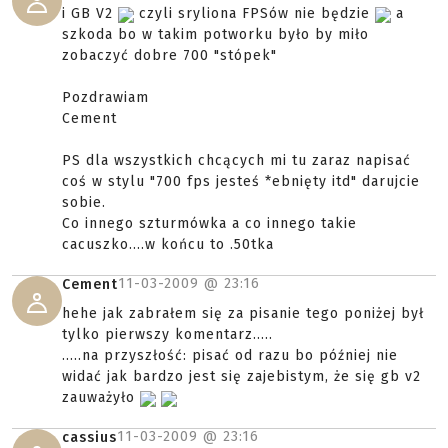
i GB V2
czyli sryliona FPSów nie będzie
a
szkoda bo w takim potworku było by miło
zobaczyć dobre 700 "stópek"
Pozdrawiam
Cement
PS dla wszystkich chcących mi tu zaraz napisać
coś w stylu "700 fps jesteś *ebnięty itd" darujcie
sobie.
Co innego szturmówka a co innego takie
cacuszko....w końcu to .50tka
11-03-2009 @
23:16
Cement
hehe jak zabrałem się za pisanie tego poniżej był
tylko pierwszy komentarz.....
.....na przyszłość: pisać od razu bo później nie
widać jak bardzo jest się zajebistym, że się gb v2
zauważyło
11-03-2009 @
23:16
cassius