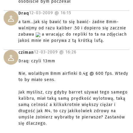
osobiście bym poczekał
12-03-2009 @
16:15
Draq
a tam...jak się bawić to się bawić- żadne 8mm-
walnijmy od razu kaliber .50 i dopiero się zacznie
zabawa
a wracając do repliki to ta na zdjęciach
jakoś mnie nie porywa z tą krótką lufą.
12-03-2009 @
16:26
cziman
Draq: czyli 13mm
Nie, wolałbym 8mm airfinki 0.4g @ 600 fps. Wtedy
to by miało sens.
Jak myślisz, czy gdyby barret używał tego samego
kalibru, miał taką samą prędkość wylotową, taką
samą celność a kilkukrotnie większy ciężar i
długość jak M4, to czy jakikolwiek zdrowy na
umyśle żołnierz wybrałby te pierwsze? Zastanów
się dlaczego.