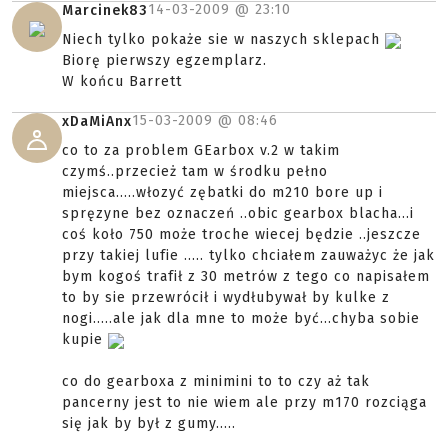
14-03-2009 @
23:10
Marcinek83
Niech tylko pokaże sie w naszych sklepach
Biorę pierwszy egzemplarz.
W końcu Barrett
15-03-2009 @
08:46
xDaMiAnx
co to za problem GEarbox v.2 w takim
czymś..przecież tam w środku pełno
miejsca.....włozyć zębatki do m210 bore up i
spręzyne bez oznaczeń ..obic gearbox blacha...i
coś koło 750 może troche wiecej będzie ..jeszcze
przy takiej lufie ..... tylko chciałem zauważyc że jak
bym kogoś trafił z 30 metrów z tego co napisałem
to by sie przewrócił i wydłubywał by kulke z
nogi.....ale jak dla mne to może być...chyba sobie
kupie
co do gearboxa z minimini to to czy aż tak
pancerny jest to nie wiem ale przy m170 rozciąga
się jak by był z gumy.....