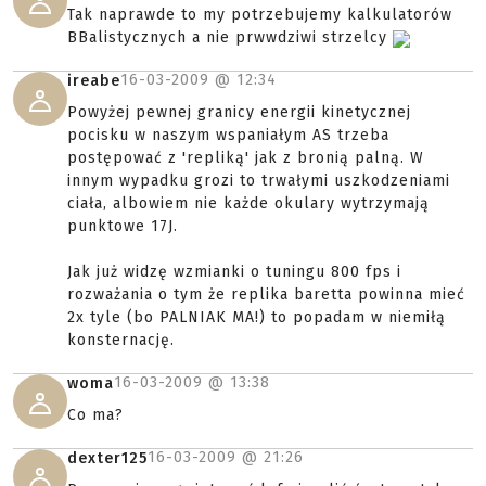
Tak naprawde to my potrzebujemy kalkulatorów
BBalistycznych a nie prwwdziwi strzelcy
16-03-2009 @
12:34
ireabe
Powyżej pewnej granicy energii kinetycznej
pocisku w naszym wspaniałym AS trzeba
postępować z 'repliką' jak z bronią palną. W
innym wypadku grozi to trwałymi uszkodzeniami
ciała, albowiem nie każde okulary wytrzymają
punktowe 17J.
Jak już widzę wzmianki o tuningu 800 fps i
rozważania o tym że replika baretta powinna mieć
2x tyle (bo PALNIAK MA!) to popadam w niemiłą
konsternację.
16-03-2009 @
13:38
woma
Co ma?
16-03-2009 @
21:26
dexter125