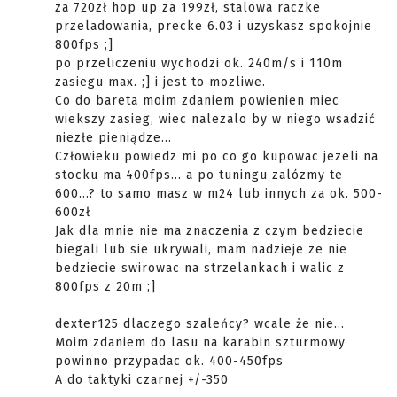
za 720zł hop up za 199zł, stalowa raczke
przeladowania, precke 6.03 i uzyskasz spokojnie
800fps ;]
po przeliczeniu wychodzi ok. 240m/s i 110m
zasiegu max. ;] i jest to mozliwe.
Co do bareta moim zdaniem powienien miec
wiekszy zasieg, wiec nalezalo by w niego wsadzić
niezłe pieniądze...
Człowieku powiedz mi po co go kupowac jezeli na
stocku ma 400fps... a po tuningu zalózmy te
600...? to samo masz w m24 lub innych za ok. 500-
600zł
Jak dla mnie nie ma znaczenia z czym bedziecie
biegali lub sie ukrywali, mam nadzieje ze nie
bedziecie swirowac na strzelankach i walic z
800fps z 20m ;]
dexter125 dlaczego szaleńcy? wcale że nie...
Moim zdaniem do lasu na karabin szturmowy
powinno przypadac ok. 400-450fps
A do taktyki czarnej +/-350