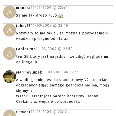
11-03-2009 @
22:44
monsta
$3 nie tak drogo 750$
11-03-2009 @
22:49
johny13
Rozmiary to ma takie , ze mozna z powodzeniem
wsadzic sprezyne od stara..
11-03-2009 @
22:50
Pablo1986
ten GB który jest na jednym ze zdjęć wygląda mi
na longa ;D
11-03-2009 @
22:55
MarineSlupsk
A według mnie, jest to standardowy V2... chociaż,
dokładnych zdjęć samego gearboxa nie ma, mogę
się mylić.
Wszak Barrett jest bardzo koszerny i ładny.
Czekamy aż wejdzie do sprzedaży.
11-03-2009 @
23:12
Cement