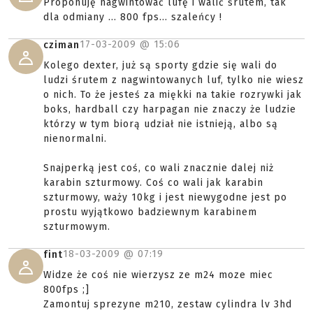
Proponuję nagwintować lufę i walić śrutem, tak
dla odmiany ... 800 fps... szaleńcy !
17-03-2009 @
15:06
cziman
Kolego dexter, już są sporty gdzie się wali do
ludzi śrutem z nagwintowanych luf, tylko nie wiesz
o nich. To że jesteś za miękki na takie rozrywki jak
boks, hardball czy harpagan nie znaczy że ludzie
którzy w tym biorą udział nie istnieją, albo są
nienormalni.
Snajperką jest coś, co wali znacznie dalej niż
karabin szturmowy. Coś co wali jak karabin
szturmowy, waży 10kg i jest niewygodne jest po
prostu wyjątkowo badziewnym karabinem
szturmowym.
18-03-2009 @
07:19
fint
Widze że coś nie wierzysz ze m24 moze miec
800fps ;]
Zamontuj sprezyne m210, zestaw cylindra lv 3hd