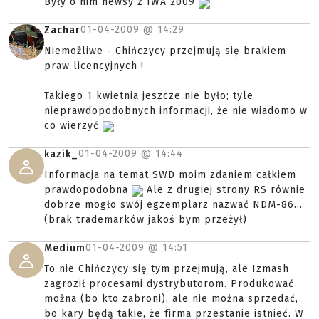
Były o nim newsy z IWA 2009
01-04-2009 @
14:29
Zachar
Niemożliwe - Chińczycy przejmują się brakiem
praw licencyjnych !
Takiego 1 kwietnia jeszcze nie było; tyle
nieprawdopodobnych informacji, że nie wiadomo w
co wierzyć
01-04-2009 @
14:44
kazik_
Informacja na temat SWD moim zdaniem całkiem
prawdopodobna
Ale z drugiej strony RS równie
dobrze mogło swój egzemplarz nazwać NDM-86...
(brak trademarków jakoś bym przeżył)
01-04-2009 @
14:51
Medium
To nie Chińczycy się tym przejmują, ale Izmash
zagroził procesami dystrybutorom. Produkować
można (bo kto zabroni), ale nie można sprzedać,
bo kary będą takie, że firma przestanie istnieć. W