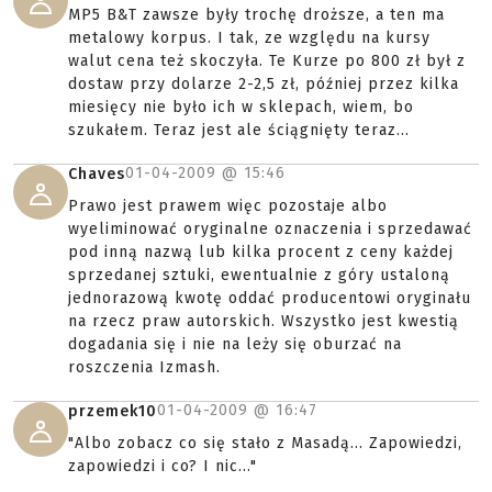
MP5 B&T zawsze były trochę droższe, a ten ma
metalowy korpus. I tak, ze względu na kursy
walut cena też skoczyła. Te Kurze po 800 zł był z
dostaw przy dolarze 2-2,5 zł, później przez kilka
miesięcy nie było ich w sklepach, wiem, bo
szukałem. Teraz jest ale ściągnięty teraz...
01-04-2009 @
15:46
Chaves
Prawo jest prawem więc pozostaje albo
wyeliminować oryginalne oznaczenia i sprzedawać
pod inną nazwą lub kilka procent z ceny każdej
sprzedanej sztuki, ewentualnie z góry ustaloną
jednorazową kwotę oddać producentowi oryginału
na rzecz praw autorskich. Wszystko jest kwestią
dogadania się i nie na leży się oburzać na
roszczenia Izmash.
01-04-2009 @
16:47
przemek10
"Albo zobacz co się stało z Masadą... Zapowiedzi,
zapowiedzi i co? I nic..."