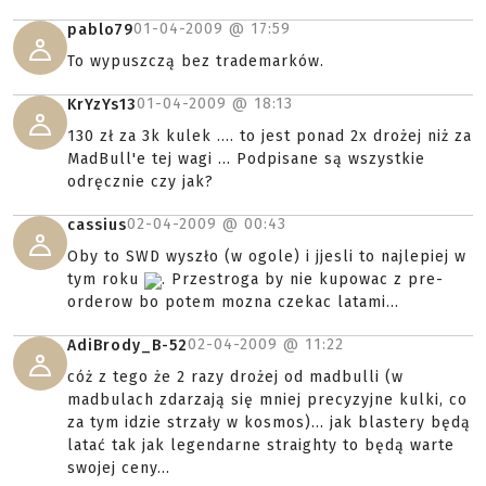
01-04-2009 @
17:59
pablo79
To wypuszczą bez trademarków.
01-04-2009 @
18:13
KrYzYs13
130 zł za 3k kulek .... to jest ponad 2x drożej niż za
MadBull'e tej wagi ... Podpisane są wszystkie
odręcznie czy jak?
02-04-2009 @
00:43
cassius
Oby to SWD wyszło (w ogole) i jjesli to najlepiej w
tym roku
. Przestroga by nie kupowac z pre-
orderow bo potem mozna czekac latami...
02-04-2009 @
11:22
AdiBrody_B-52
cóż z tego że 2 razy drożej od madbulli (w
madbulach zdarzają się mniej precyzyjne kulki, co
za tym idzie strzały w kosmos)... jak blastery będą
latać tak jak legendarne straighty to będą warte
swojej ceny...