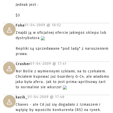
Jednak jest :
$3
01-04-2009 @
16:52
Foka
Znajdź ją w oficjalnej ofercie jakiegoś sklepu lub
dystrybutora
Repliki są sprzedawane "pod ladą" z naruszeniem
prawa.
01-04-2009 @
17:41
Crusher
No! Bolle z wymiennymi szkłami, na to czekałem.
Chciałem kupować juz Guardery G-C4, ale wiadomo
jaka była afera.. Jak to jest prima-aprilisowy żart
to normalnie sie wkurze!
01-04-2009 @
17:46
kazik_
Chaves - ale CA już się dogadało z Izmaszem i
wątpię by wpuściło konkurenta (RS) na rynek.