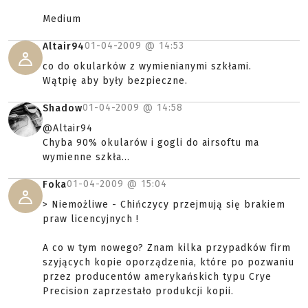
Medium
01-04-2009 @
14:53
Altair94
co do okularków z wymienianymi szkłami.
Wątpię aby były bezpieczne.
01-04-2009 @
14:58
Shadow
@Altair94
Chyba 90% okularów i gogli do airsoftu ma
wymienne szkła...
01-04-2009 @
15:04
Foka
> Niemożliwe - Chińczycy przejmują się brakiem
praw licencyjnych !
A co w tym nowego? Znam kilka przypadków firm
szyjących kopie oporządzenia, które po pozwaniu
przez producentów amerykańskich typu Crye
Precision zaprzestało produkcji kopii.