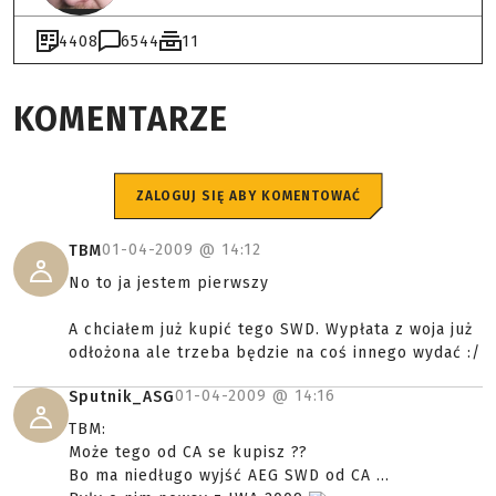
4408
6544
11
KOMENTARZE
ZALOGUJ SIĘ ABY KOMENTOWAĆ
01-04-2009 @
14:12
TBM
No to ja jestem pierwszy
A chciałem już kupić tego SWD. Wypłata z woja już
odłożona ale trzeba będzie na coś innego wydać :/
01-04-2009 @
14:16
Sputnik_ASG
TBM:
Może tego od CA se kupisz ??
Bo ma niedługo wyjść AEG SWD od CA ...