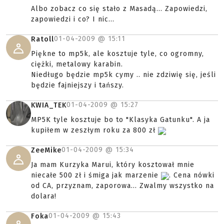
Albo zobacz co się stało z Masadą... Zapowiedzi,
zapowiedzi i co? I nic...
01-04-2009 @
15:11
Ratoll
Piękne to mp5k, ale kosztuje tyle, co ogromny,
ciężki, metalowy karabin.
Niedługo będzie mp5k cymy .. nie zdziwię się, jeśli
będzie fajniejszy i tańszy.
01-04-2009 @
15:27
KWIA_TEK
MP5K tyle kosztuje bo to "Klasyka Gatunku". A ja
kupiłem w zeszłym roku za 800 zł
01-04-2009 @
15:34
ZeeMike
Ja mam Kurzyka Marui, który kosztował mnie
niecałe 500 zł i śmiga jak marzenie
. Cena nówki
od CA, przyznam, zaporowa... Zwalmy wszystko na
dolara!
01-04-2009 @
15:43
Foka