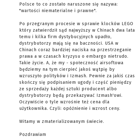
Polsce to co zostało naruszone się nazywa:
"wartości niematerialne i prawne".
Po przegranym procesie w sprawie klocków LEGO
który zatwierdził sąd najwyższy w Chinach dwa lata
temu i kilka firm dystybucyjnych upadło,
dystrybutorzy mają się na baczności. USA w
Chinach coraz bardziej naciska na przestrzeganie
prawa a w czasach kryzysu o embargo nietrudo.
Takie życie. A, że my - społeczność airsoftowa
będziemy na tym cierpieć jakoś wątpię by
wzruszyło polityków i Izmash. Pewnie za jakiś czas
skończy się podpisaniem ugody i część pieniędzy
ze sprzedaży każdej sztuki producent albo
dystrybutorzy będą przekazywać Izmash'owi.
Oczywiście o tyle wzrośnie też cena dla
użytkownika. Czyli: opóźnienie i wzrost ceny.
Witamy w zmaterializowanym świecie.
Pozdrawiam