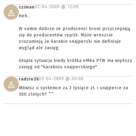
02-04-2009 @
12:09
cziman
Heh..
W sumie dobrze że producenci broni przyczepiają
się do producentów replik. Może wreszcie
zrozumieją że karabin snajperski nie definiuje
wygląd ale zasięg.
Głupia sytuacja kiedy krótka eMka PTW ma większy
zasięg od "karabinu snajperskiego"
03-04-2009 @
00:06
radzio2k
Mówisz o systemce za 3 tysiące zł. i snajperce za
300 zlotych? ^^