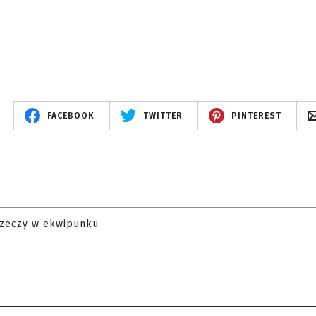
FACEBOOK
TWITTER
PINTEREST
rzeczy w ekwipunku