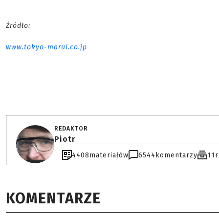
Źródło:
www.tokyo-marui.co.jp
REDAKTOR
Piotr
4408
materiałów
6544
komentarzy
11
KOMENTARZE