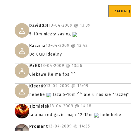
ZALOGUJ
13-04-2009 @
13:39
David051
5-10m niezły zasięg
13-04-2009 @
13:42
Kaczma
Do CQB idealny.
13-04-2009 @
13:56
MrHK
Ciekawe ile ma fps.^^
13-04-2009 @
14:09
Kleer69
hehehe
faza 5-10m ^^ ale u nas sie "raczej" 
13-04-2009 @
14:18
sjzmisiek
ta a na red gazie mają 12-15m
hehehehe
13-04-2009 @
14:35
Promant