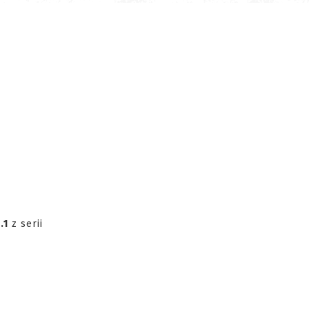
.1
z serii