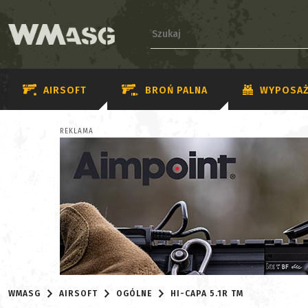
AIRSOFT
BROŃ PALNA
WYPOSAŻ
REKLAMA
WMASG
AIRSOFT
OGÓLNE
HI-CAPA 5.1R TM