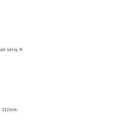
uje serię R
: 222mm.