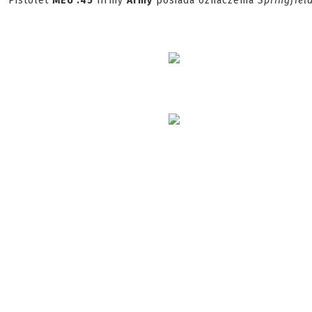
Pistolet
MEU .45
firmy
Army
posiada oznaczenia
Springfiel