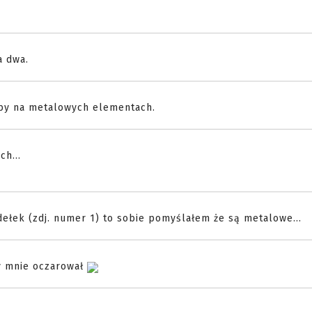
a dwa.
rby na metalowych elementach.
ch...
dełek (zdj. numer 1) to sobie pomyślałem że są metalowe...
ry mnie oczarował