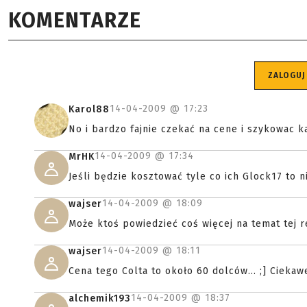
KOMENTARZE
ZALOGUJ
14-04-2009 @
17:23
Karol88
No i bardzo fajnie czekać na cene i szykowac 
14-04-2009 @
17:34
MrHK
Jeśli będzie kosztować tyle co ich Glock17 to n
14-04-2009 @
18:09
wajser
Może ktoś powiedzieć coś więcej na temat tej re
14-04-2009 @
18:11
wajser
Cena tego Colta to około 60 dolców... ;] Ciekawe
14-04-2009 @
18:37
alchemik193