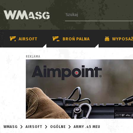
AIRSOFT
BROŃ PALNA
WYPOSAŻ
REKLAMA
WMASG
AIRSOFT
OGÓLNE
ARMY .45 MEU