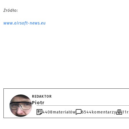
Źródło:
www.airsoft-news.eu
REDAKTOR
Piotr
4408
materiałów
6544
komentarzy
11