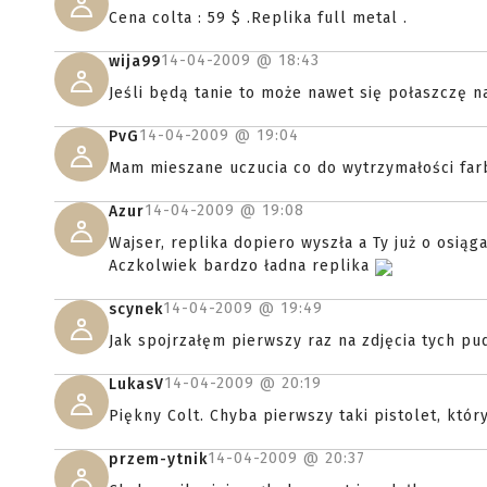
Cena colta : 59 $ .Replika full metal .
14-04-2009 @
18:43
wija99
Jeśli będą tanie to może nawet się połaszczę n
14-04-2009 @
19:04
PvG
Mam mieszane uczucia co do wytrzymałości fa
14-04-2009 @
19:08
Azur
Wajser, replika dopiero wyszła a Ty już o osiąga
Aczkolwiek bardzo ładna replika
14-04-2009 @
19:49
scynek
Jak spojrzałęm pierwszy raz na zdjęcia tych pu
14-04-2009 @
20:19
LukasV
Piękny Colt. Chyba pierwszy taki pistolet, któ
14-04-2009 @
20:37
przem-ytnik