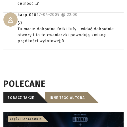
celność...?
17-04-2009 @
22:00
kacpi010
$3
Tu macie dokładne fotki lufy... widać dokładnie
otwory i to te cwaniaczki powodują zmianę
prędkości wylotowej;D.
POLECANE
ZOBACZ TAKŻE
INNE TEGO AUTORA
CZĘŚCI I AKCESORIA