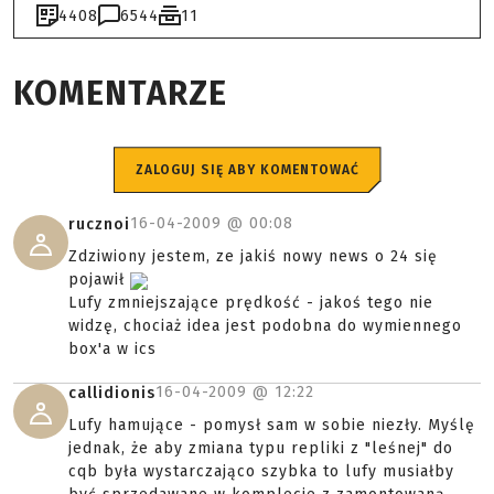
4408
6544
11
KOMENTARZE
ZALOGUJ SIĘ ABY KOMENTOWAĆ
16-04-2009 @
00:08
rucznoi
Zdziwiony jestem, ze jakiś nowy news o 24 się
pojawił
Lufy zmniejszające prędkość - jakoś tego nie
widzę, chociaż idea jest podobna do wymiennego
box'a w ics
16-04-2009 @
12:22
callidionis
Lufy hamujące - pomysł sam w sobie niezły. Myślę
jednak, że aby zmiana typu repliki z "leśnej" do
cqb była wystarczająco szybka to lufy musiałby