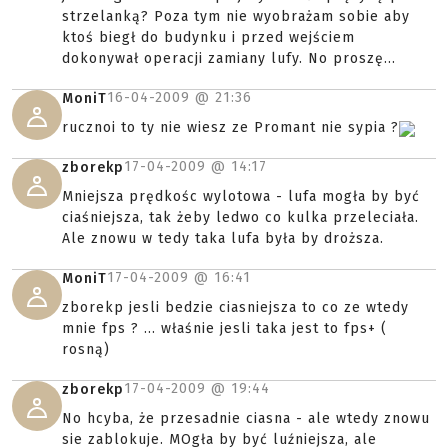
strzelanką? Poza tym nie wyobrażam sobie aby
ktoś biegł do budynku i przed wejściem
dokonywał operacji zamiany lufy. No proszę...
16-04-2009 @
21:36
MoniT
rucznoi to ty nie wiesz ze Promant nie sypia ?
17-04-2009 @
14:17
zborekp
Mniejsza prędkośc wylotowa - lufa mogła by być
ciaśniejsza, tak żeby ledwo co kulka przeleciała.
Ale znowu w tedy taka lufa była by droższa.
17-04-2009 @
16:41
MoniT
zborekp jesli bedzie ciasniejsza to co ze wtedy
mnie fps ? ... właśnie jesli taka jest to fps+ (
rosną)
17-04-2009 @
19:44
zborekp
No hcyba, że przesadnie ciasna - ale wtedy znowu
sie zablokuje. MOgła by być luźniejsza, ale