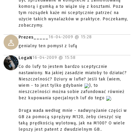
być sprzedawane w komplecie z zamontowaną
komorą i gumką a to wiąże się z kosztami. Poza
tym rozsądek każe mi sceptycznie patrzeć na
użycie takich wynalazków w praktyce. Poczekamy,
zobaczymy.
16-04-2009 @
15:28
Prezes_____
genialny ten pomysł z lufą
16-04-2009 @
15:58
LogaN
Co do lufy to jestem bardzo sceptycznie
nastawiony. Na jakiej zasadzie miałoby to działać?
Nieszczelność? Dziury w lufie? Jeśli tak (wiem,
wiem - to jest tylko gdybanie
), to
nieszczelności można sobie zafundować również
bez kupowania specjalnych luf do tego
.
Druga wada według mnie - nadwyrężanie części w
GB za pomocą sprężyny M120, żeby cieszyć się
taką prędkością wylotową, jak na M100? O wiele
lepszy jest patent z dwudzielnym GB..