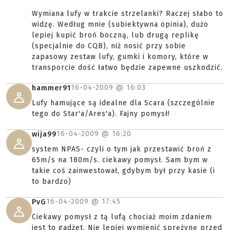
Wymiana lufy w trakcie strzelanki? Raczej słabo to
widzę. Według mnie (subiektywna opinia), dużo
lepiej kupić broń boczną, lub drugą replikę
(specjalnie do CQB), niż nosić przy sobie
zapasowy zestaw lufy, gumki i komory, które w
transporcie dość łatwo będzie zapewne uszkodzić.
16-04-2009 @
16:03
hammer91
Lufy hamujące są idealne dla Scara (szczególnie
tego do Star'a/Ares'a). Fajny pomysł!
16-04-2009 @
16:20
wija99
system NPAS- czyli o tym jak przestawić broń z
65m/s na 180m/s. ciekawy pomysł. Sam bym w
takie coś zainwestował, gdybym był przy kasie (i
to bardzo)
16-04-2009 @
17:45
PvG
Ciekawy pomysł z tą lufą chociaż moim zdaniem
jest to gadżet. Nie lepiej wymienić sprężynę przed