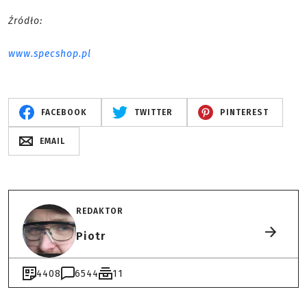
Źródło:
www.specshop.pl
FACEBOOK
TWITTER
PINTEREST
EMAIL
REDAKTOR
Piotr
4408
6544
11