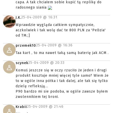
capa. A tak chciałem sobie kupić tą replikę do
radosnego siania
25-04-2009 @
16:31
J.K.
Wprawdzie wygląda całkiem sympatycznie,
aczkolwiek i tak wolę dać te 800 PLN za 'PeDzia'
od TM.;]
25-04-2009 @
16:36
przemek10
Taa kart , to ma nawet taką samą baterię jak ACM .
25-04-2009 @
20:33
scynek
Komuś jeszcze się w oczy rzuciło że jeden i drugi
produkt kosztuje mniej więcej tyle samo? Wiem że
to w ogóle inna półka i tak dalej, ale tak się tylko
dzielę refleksją...
P90 bardzo mi sie podoba, w ogóle zawsze byłem
zwolennikiem tej broni.
25-04-2009 @
21:46
Krabii