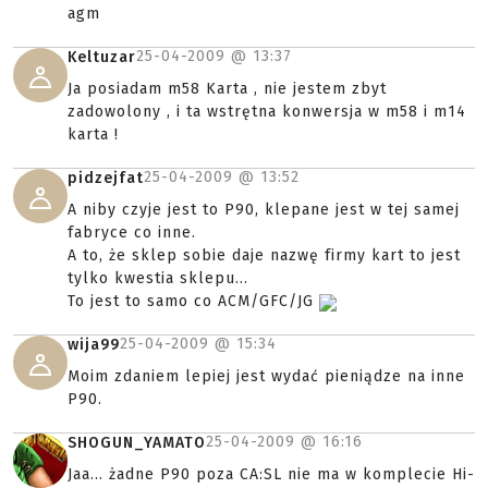
agm
25-04-2009 @
13:37
Keltuzar
Ja posiadam m58 Karta , nie jestem zbyt
zadowolony , i ta wstrętna konwersja w m58 i m14
karta !
25-04-2009 @
13:52
pidzejfat
A niby czyje jest to P90, klepane jest w tej samej
fabryce co inne.
A to, że sklep sobie daje nazwę firmy kart to jest
tylko kwestia sklepu...
To jest to samo co ACM/GFC/JG
25-04-2009 @
15:34
wija99
Moim zdaniem lepiej jest wydać pieniądze na inne
P90.
25-04-2009 @
16:16
SHOGUN_YAMATO
Jaa... żadne P90 poza CA:SL nie ma w komplecie Hi-