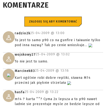
KOMENTARZE
ZALOGUJ SIĘ ABY KOMENTOWAĆ
25-04-2009 @
13:00
radzio2k
To jest to samo p90 co na gunfire i taiwanie tylko
pod inna nazwą? Tak po cenie wnioskuje...
25-04-2009 @
13:02
wojskowy27
To nie jest to samo.
25-04-2009 @
13:16
Marcinek83
Kart ogólnie robi dobre repliki, sławna M14
przecież jak pięknie strzelała
25-04-2009 @
13:22
hasfa
m14 ? karta ^^? Cyma 2x lepsza a to p90 nawet
ladnie sie prezentuje mysle ze bedzie lepsze od