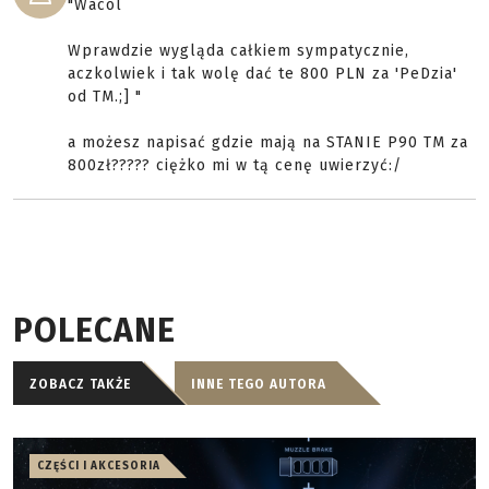
"Wacol
Wprawdzie wygląda całkiem sympatycznie,
aczkolwiek i tak wolę dać te 800 PLN za 'PeDzia'
od TM.;] "
a możesz napisać gdzie mają na STANIE P90 TM za
800zł????? ciężko mi w tą cenę uwierzyć:/
POLECANE
ZOBACZ TAKŻE
INNE TEGO AUTORA
CZĘŚCI I AKCESORIA