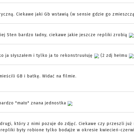
ryczną. Ciekawe jaki Gb wstawią (w sensie gdzie go zmieszczą.
ej Sten bardzo ładny, ciekawe jakie jeszcze repliki zrobią
lko ja słyszałem i tylko ja to rekonstruułuję
(2 zdj hełmu
mieścili GB i batkę. Widać na filmie.
bardzo "mało" znana jednostka
 drugi, który z nimi pozuje do zdjęć. Ciekawe czy przeszli już
repliki były robione tylko bodajże w okresie kwiecień-czerw