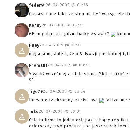
26-04-2009 @
01:36
feder91
Ciekawi mnie fakt ,że sten ma być wersją elekt
26-04-2009 @
07:53
Kenny
GB to jedno, ale gdzie batkę wstawić?
Niemni
26-04-2009 @
08:31
Huey
ojej a ja myślałem, że o 3 dywizji piechotnej ty
26-04-2009 @
08:33
Promant
Viva już wcześniej zrobiła stena, MkII. I jakoś z
$3
26-04-2009 @
08:34
figo79
Huey ale ty skromny musisz byc
faktycznie 
26-04-2009 @
09:09
fuko
Cała ta firma to jeden chłopak robiący repliki i
całoroczny tryb produkcji bo jeszcze rok temu 