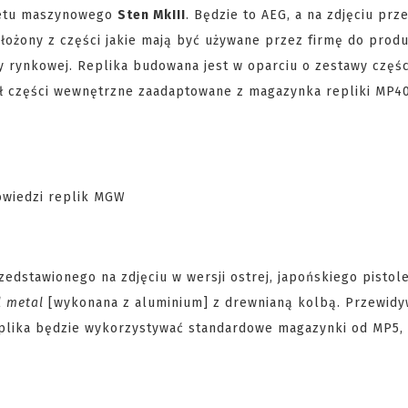
etu maszynowego
Sten MkIII
. Będzie to AEG, a na zdjęciu pr
łożony z części jakie mają być używane przez firmę do produk
y rynkowej. Replika budowana jest w oparciu o zestawy części
iał części wewnętrzne zaadaptowane z magazynka repliki MP40
edstawionego na zdjęciu w wersji ostrej, japońskiego pistol
l metal
[wykonana z aluminium] z drewnianą kolbą. Przewidy
eplika będzie wykorzystywać standardowe magazynki od MP5,