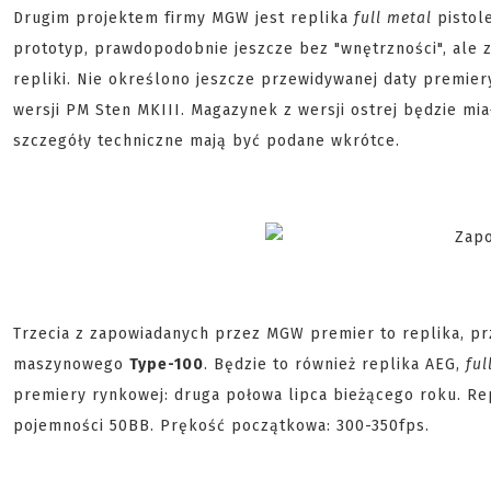
Drugim projektem firmy MGW jest replika
full metal
pistol
prototyp, prawdopodobnie jeszcze bez "wnętrzności", ale z
repliki. Nie określono jeszcze przewidywanej daty premier
wersji PM Sten MKIII. Magazynek z wersji ostrej będzie m
szczegóły techniczne mają być podane wkrótce.
Trzecia z zapowiadanych przez MGW premier to replika, prz
maszynowego
Type-100
. Będzie to również replika AEG,
ful
premiery rynkowej: druga połowa lipca bieżącego roku. R
pojemności 50BB. Prękość początkowa: 300-350fps.