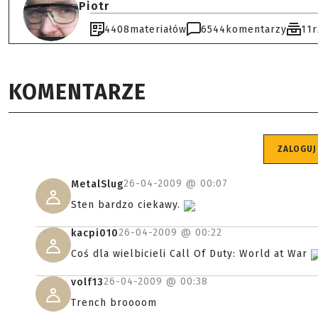
Piotr
4408
materiałów
6544
komentarzy
11
KOMENTARZE
ZALOGUJ
26-04-2009 @
00:07
MetalSlug
Sten bardzo ciekawy.
26-04-2009 @
00:22
kacpi010
Coś dla wielbicieli Call Of Duty: World at War
26-04-2009 @
00:38
volf13
Trench broooom