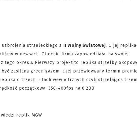
G uzbrojenia strzeleckiego z
II Wojny Światowej
. O jej replik
saliśmy w newsach. Obecnie firma zapowiedziała, na swojej
 z tego okresu. Pierwszy projekt to replika strzelby okopow
a być zasilana green gazem, a jej przewidywany termin premi
 replika o trzech lufach wewnętrznych czyli strzelająca trz
ędkość początkowa: 350-400fps na 0.2BB.