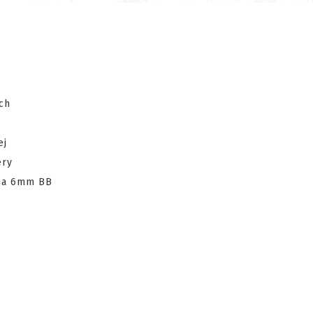
ach
ej
ery
ema 6mm BB