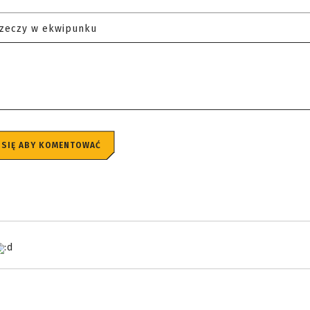
rzeczy w ekwipunku
 SIĘ ABY KOMENTOWAĆ
:d