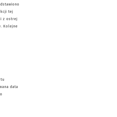
zedstawiono
cji tej
 z ostrej
. Kolejne
etu
wana data
 o