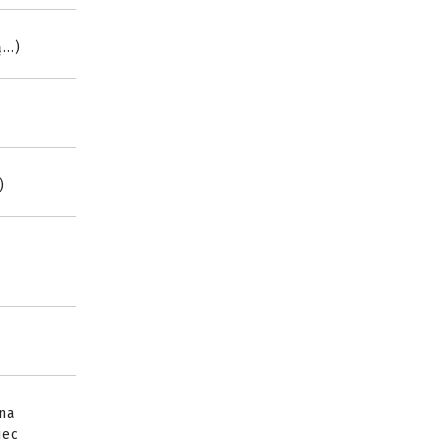
..)
)
 na
iec